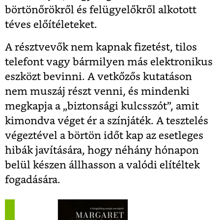
börtönőrökről és felügyelőkről alkotott
téves előítéleteket.
A résztvevők nem kapnak fizetést, tilos
telefont vagy bármilyen más elektronikus
eszközt bevinni. A vetkőzős kutatáson
nem muszáj részt venni, és mindenki
megkapja a „biztonsági kulcsszót”, amit
kimondva véget ér a színjáték. A tesztelés
végeztével a börtön időt kap az esetleges
hibák javítására, hogy néhány hónapon
belül készen állhasson a valódi elítéltek
fogadására.