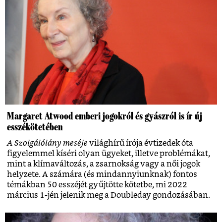
Margaret Atwood emberi jogokról és gyászról is ír új
esszékötetében
A Szolgálólány meséje
világhírű írója évtizedek óta
figyelemmel kíséri olyan ügyeket, illetve problémákat,
mint a klímaváltozás, a zsarnokság vagy a női jogok
helyzete. A számára (és mindannyiunknak) fontos
témákban 50 esszéjét gyűjtötte kötetbe, mi 2022
március 1-jén jelenik meg a Doubleday gondozásában.