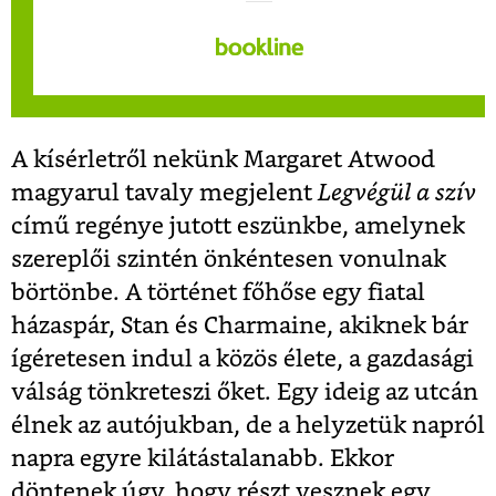
A kísérletről nekünk Margaret Atwood
magyarul tavaly megjelent
Legvégül a szív
című regénye jutott eszünkbe, amelynek
szereplői szintén önkéntesen vonulnak
börtönbe. A történet főhőse egy fiatal
házaspár, Stan és Charmaine, akiknek bár
ígéretesen indul a közös élete, a gazdasági
válság tönkreteszi őket. Egy ideig az utcán
élnek az autójukban, de a helyzetük napról
napra egyre kilátástalanabb. Ekkor
döntenek úgy, hogy részt vesznek egy