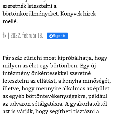
szeretnék letesztelni a
börtönkörülményeket. Könyvek hírek
mellé.
fk | 2022. február 18. |
Megosztás
Pár száz zürichi most kipróbálhatja, hogy
milyen az élet egy börtönben. Egy új
intézmény önkéntesekkel szeretné
letesztelni az ellátást, a konyha minőségét,
illetve, hogy mennyire alkalmas az épület
az egyéb börtöntevékenységekre, például
az udvaron sétálgatásra. A gyakorlatoktól
azt is várják, hogy segítheti tisztázni a