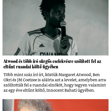
Atwood és több író sürgős cselekvésre szólított fel az
eltűnt ruandai költő ügyében
Több mint száz író írt, köztük Margaret Atwood, Ben
Okri és JM Coetzee is aláírta azt a levelet, amelyben arra
szólították fel a ruandai elnököt, hogy tegyen valamint
az egy éve eltűnt költő, Innocent Bahati ügyében.