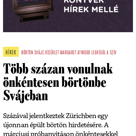
HÍREK
BÖRTÖN
SVÁJC
KÍSÉRLET
MARGARET ATWOOD
LEGVÉGÜL A SZÍV
Több százan vonulnak
önkéntesen börtönbe
Svájcban
Százával jelentkeztek Zürichben egy
újonnan épült börtön hirdetésére. A
márciusi próbanyitáson önkéntesekkel