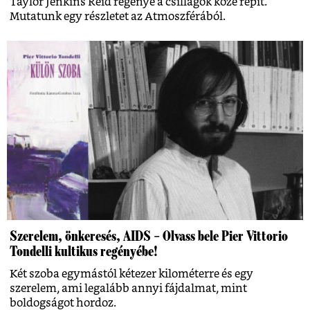
Taylor Jenkins Reid regénye a csillagok közé repít.
Mutatunk egy részletet az Atmoszférából.
Szerelem, önkeresés, AIDS – Olvass bele Pier Vittorio
Tondelli kultikus regényébe!
Két szoba egymástól kétezer kilométerre és egy
szerelem, ami legalább annyi fájdalmat, mint
boldogságot hordoz.