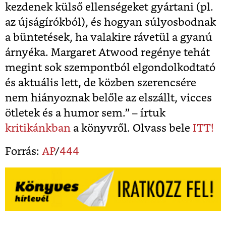
kezdenek külső ellenségeket gyártani (pl.
az újságírókból), és hogyan súlyosbodnak
a büntetések, ha valakire rávetül a gyanú
árnyéka. Margaret Atwood regénye tehát
megint sok szempontból elgondolkodtató
és aktuális lett, de közben szerencsére
nem hiányoznak belőle az elszállt, vicces
ötletek és a humor sem.” – írtuk
kritikánkban
a könyvről. Olvass bele
ITT!
Forrás:
AP
/
444