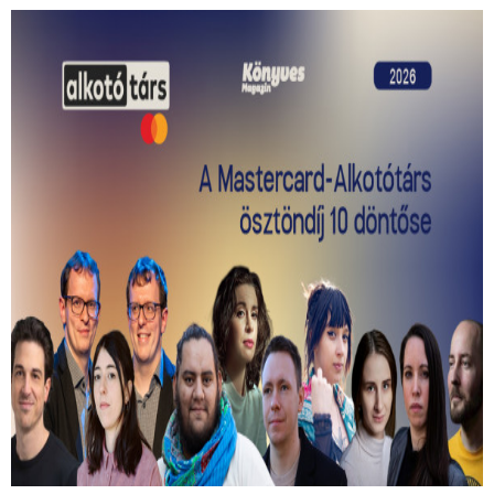
Kiválasztották a 2026-os Mastercard -
Alkotótárs ösztöndíj 10 döntősét!
Közülük kerül ki a két győztes.