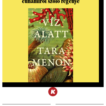
cunamiról szóló regénye