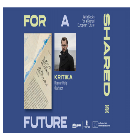
Lehet-e izgalmas egy
hagyatékfelszámolás? – Ragnar Helgi
Ólafsson: Apám könyvtára
Megmenthető-e a feledéstől mindaz, ami számunkra
értékes akkor, ha írunk róla?