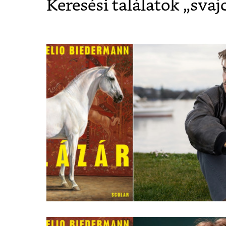
Keresési találatok „
svaj