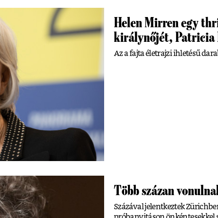
Helen Mirren egy thri
királynőjét, Patrici
Az a fajta életrajzi ihletésű dar
Több százan vonulna
Százával jelentkeztek Zürichbe
próbanyitáson önkéntesekkel s