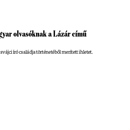
gyar olvasóknak a Lázár című
jci író családja történetéből merített ihletet.