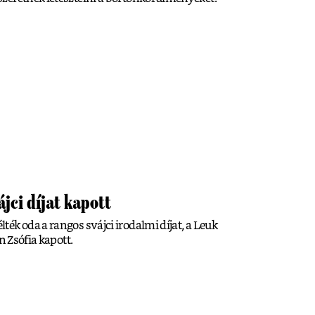
jci díjat kapott
ék oda a rangos svájci irodalmi díjat, a Leuk
n Zsófia kapott.