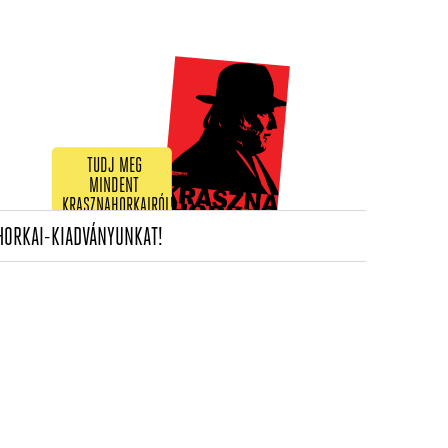
TUDJ MEG
MINDENT
KRASZNAHORKAIRÓL!
(CURRENT)
HORKAI-KIADVÁNYUNKAT!