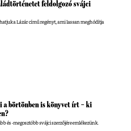
ládtörténetet feldolgozó svájci
atjuk a Lázár című regényt, ami lassan meghódítja
i a börtönben is könyvet írt – ki
en?
bb és -megosztóbb svájci szerzőjére emlékezünk.