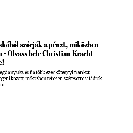
cskóból szórják a pénzt, miközben
 - Olvass bele Christian Kracht
e!
ggő anyuka és fia több ezer kötegnyi frankot
egeni között, miközben teljesen szétesett családjuk
ni.