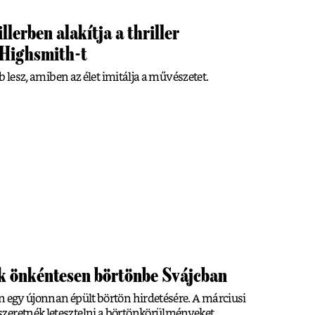
llerben alakítja a thriller
a Highsmith-t
ab lesz, amiben az élet imitálja a művészetet.
k önkéntesen börtönbe Svájcban
n egy újonnan épült börtön hirdetésére. A márciusi
zeretnék letesztelni a börtönkörülményeket.