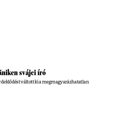
niken svájci író
rdeklődést váltott ki a megmagyarázhatatlan