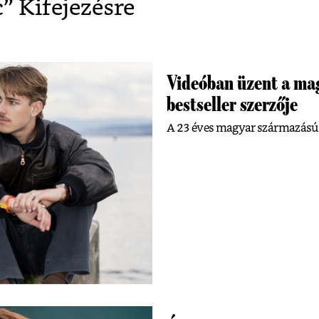
c
” Kifejezésre
Videóban üzent a ma
bestseller szerzője
A 23 éves magyar származású svá