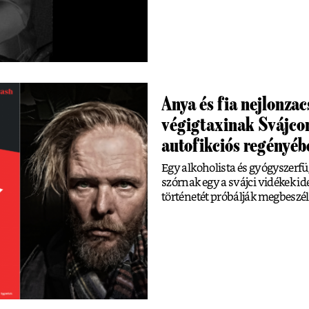
Anya és fia nejlonza
végigtaxinak Svájcon
autofikciós regényéb
Egy alkoholista és gyógyszerfü
szórnak egy a svájci vidékek id
történetét próbálják megbeszél