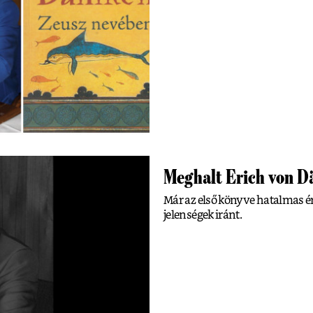
Meghalt Erich von Dä
Már az első könyve hatalmas é
jelenségek iránt.