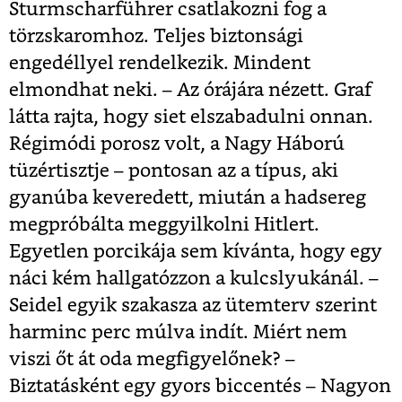
Sturmscharführer csatlakozni fog a
törzskaromhoz. Teljes biztonsági
engedéllyel rendelkezik. Mindent
elmondhat neki. – Az órájára nézett. Graf
látta rajta, hogy siet elszabadulni onnan.
Régimódi porosz volt, a Nagy Háború
tüzértisztje – pontosan az a típus, aki
gyanúba keveredett, miután a hadsereg
megpróbálta meggyilkolni Hitlert.
Egyetlen porcikája sem kívánta, hogy egy
náci kém hallgatózzon a kulcslyukánál. –
Seidel egyik szakasza az ütemterv szerint
harminc perc múlva indít. Miért nem
viszi őt át oda megfigyelőnek? –
Biztatásként egy gyors biccentés – Nagyon