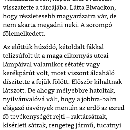
visszatette a tárcájába. Látta Biwackon,
hogy részletesebb magyarázatra vár, de
nem akarta megadni neki. A sorompó
fölemelkedett.
Az előttük húzódó, kétoldalt fákkal
telizsúfolt út a maga cikornyás utcai
lámpáival valamikor sétatér vagy
kerékpárút volt, most viszont álcaháló
díszítette a fejük fölött. Először kihaltnak
látszott. De ahogy mélyebbre hatoltak,
nyilvánvalóvá vált, hogy a jobbra-balra
elágazó ösvények mentén az erdő az ezred
fő tevékenységét rejti – raktársátrak,
kísérleti sátrak, rengeteg jármű, tucatnyi