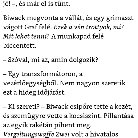
jó! –, és már el is tűnt.
Biwack megvonta a vállát, és egy grimaszt
vágott Graf felé.
Ezek a vén trottyok, mi?
Mit lehet tenni?
A munkapad felé
biccentett.
– Szóval, mi az, amin dolgozik?
– Egy transzformátoron, a
vezérlőegységből. Nem nagyon szeretik
ezt a hideg időjárást.
– Ki szereti? – Biwack csípőre tette a kezét,
és szemügyre vette a kocsiszínt. Pillantása
az egyik rakétán pihent meg.
Vergeltungswaffe Zwei
volt a hivatalos