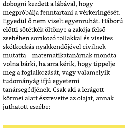
dobogni kezdett a lábával, hogy
megpróbálja fenntartani a vérkeringését.
Egyedül ő nem viselt egyenruhát. Háború
előtti sötétkék öltönye a zakója felső
zsebében sorakozó tollakkal és viseltes
skótkockás nyakkendőjével civilnek
mutatta – matematikatanárnak mondta
volna bárki, ha arra kérik, hogy tippelje
meg a foglalkozását, vagy valamelyik
tudományág ifjú egyetemi
tanársegédjének. Csak aki a lerágott
körmei alatt észrevette az olajat, annak
juthatott eszébe: