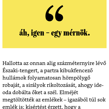
áh, igen – egy mérnök.
Hallotta az onnan alig százméternyire lévő
Északi-tengert, a partra kibukfencező
hullámok folyamatosan hömpölygő
robaját, a sirályok rikoltozását, ahogy ide-
oda dobálta őket a szél. Elméjét
megtöltötték az emlékek – igazából túl sok
emlék is; kísértést érzett, hogy a