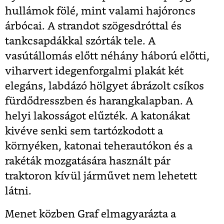
hullámok fölé, mint valami hajóroncs
árbócai. A strandot szögesdróttal és
tankcsapdákkal szórták tele. A
vasútállomás előtt néhány háború előtti,
viharvert idegenforgalmi plakát két
elegáns, labdázó hölgyet ábrázolt csíkos
fürdődresszben és harangkalapban. A
helyi lakosságot elűzték. A katonákat
kivéve senki sem tartózkodott a
környéken, katonai teherautókon és a
rakéták mozgatására használt pár
traktoron kívül járművet nem lehetett
látni.
Menet közben Graf elmagyarázta a