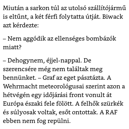
Miután a sarkon túl az utolsó szállítójármű
is eltűnt, a két férfi folytatta útját. Biwack
azt kérdezte:
– Nem aggódik az ellenséges bombázók
miatt?
– Dehogynem, éjjel-nappal. De
szerencsére még nem találtak meg
bennünket. – Graf az eget pásztázta. A
Wehrmacht meteo­rológusai szerint azon a
hétvégén egy időjárási front vonult át
Európa északi fele fölött. A felhők szürkék
és súlyosak voltak, esőt ontottak. A RAF
ebben nem fog repülni.