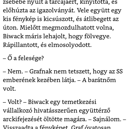
zsebébe nyúlt a tárcájáért, kinyitotta, és
előhúzta az igazolványát. Vele együtt egy
kis fénykép is kicsúszott, és átlibegett az
úton. Mielőtt megmozdulhatott volna,
Biwack máris lehajolt, hogy fölvegye.
Rápillantott, és elmosolyodott.
– Ő a felesége?
– Nem. – Grafnak nem tetszett, hogy az SS
emberének kezében látja. – A barátnőm
volt.
– Volt? – Biwack egy temetkezési
vállalkozó hivatásszerűen együttérző
arckifejezését öltötte magára. – Sajnálom. –
Visszaadta a fényképet. Graf óvatosan