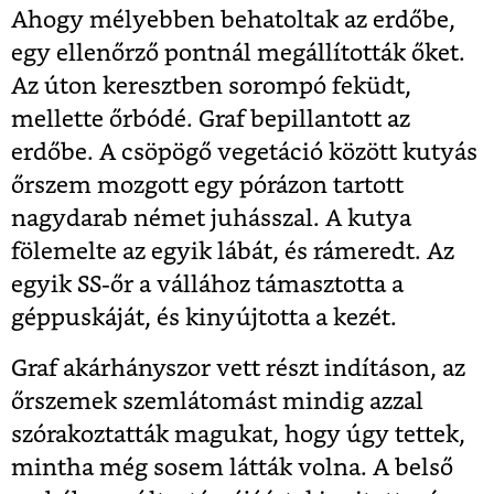
Ahogy mélyebben behatoltak az erdőbe,
egy ellenőrző pontnál megállították őket.
Az úton keresztben sorompó feküdt,
mellette őrbódé. Graf bepillantott az
erdőbe. A csöpögő vegetáció között kutyás
őrszem mozgott egy pórázon tartott
nagydarab német juhásszal. A kutya
fölemelte az egyik lábát, és rámeredt. Az
egyik SS-őr a vállához támasztotta a
géppuskáját, és kinyújtotta a kezét.
Graf akárhányszor vett részt indításon, az
őrszemek szemlátomást mindig azzal
szórakoztatták magukat, hogy úgy tettek,
mintha még sosem látták volna. A belső