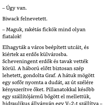
– Úgy van.
Biwack felnevetett.
– Maguk, rakétás fickók mind olyan
fiatalok!
Elhagyták a város beépített utcáit, és
kiértek az erdős külvárosba.
Scheveningent erdők és tavak vették
körül. A háború előtt biztosan szép
lehetett, gondolta Graf. A hátuk mögött
egy sofőr nyomta a dudát, az út szélére
kényszerítve őket. Pillanatokkal később
egy szállítójármű bőgött el mellettük,
hidraulikus állványán egy V–2-t szállítva –