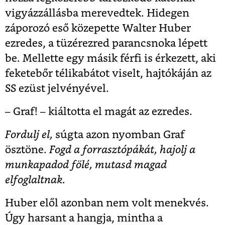
vigyázzállásba merevedtek. Hidegen
záporozó eső közepette Walter Huber
ezredes, a tüzérezred parancsnoka lépett
be. Mellette egy másik férfi is érkezett, aki
feketebőr télikabátot viselt, hajtókáján az
SS ezüst jelvényével.
– Graf! – kiáltotta el magát az ezredes.
Fordulj el,
súgta azon nyomban Graf
ösztöne.
Fogd a forrasztópákát, hajolj a
munkapadod fölé, mutasd magad
elfoglaltnak.
Huber elől azonban nem volt menekvés.
Úgy harsant a hangja, mintha a