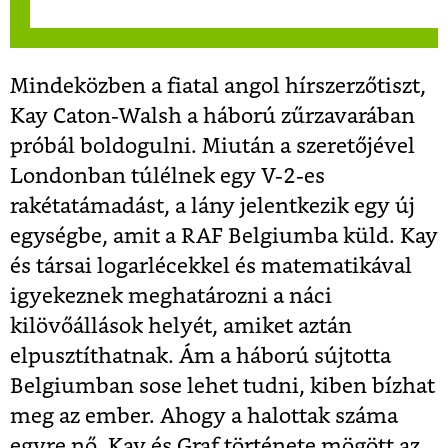
Mindeközben a fiatal angol hírszerzőtiszt,
Kay Caton-Walsh a háború zűrzavarában
próbál boldogulni. Miután a szeretőjével
Londonban túlélnek egy V-2-es
rakétatámadást, a lány jelentkezik egy új
egységbe, amit a RAF Belgiumba küld. Kay
és társai logarlécekkel és matematikával
igyekeznek meghatározni a náci
kilövőállások helyét, amiket aztán
elpusztíthatnak. Ám a háború sújtotta
Belgiumban sose lehet tudni, kiben bízhat
meg az ember. Ahogy a halottak száma
egyre nő, Kay és Graf története mögött az