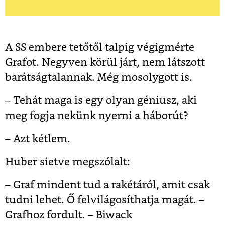
A SS embere tetőtől talpig végigmérte
Grafot. Negyven körül járt, nem látszott
barátságtalannak. Még mosolygott is.
– Tehát maga is egy olyan géniusz, aki
meg fogja nekünk nyerni a háborút?
– Azt kétlem.
Huber sietve megszólalt:
– Graf mindent tud a rakétáról, amit csak
tudni lehet. Ő felvilágosíthatja magát. –
Grafhoz fordult. – Biwack