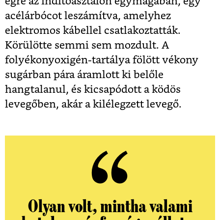
égre az indítóasztalon egymagában, egy
acélárbócot leszámítva, amelyhez
elektromos kábellel csatlakoztatták.
Körülötte semmi sem mozdult. A
folyékonyoxigén-tartálya fölött vékony
sugárban pára áramlott ki belőle
hangtalanul, és kicsapódott a ködös
levegőben, akár a kilélegzett levegő.
Olyan volt, mintha valami