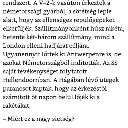
rendszert. A V–2-k vasúton érkeztek a
németországi gyárból, a sötétség leple
alatt, hogy az ellenséges repülőgépeket
elkerüljék. Szállítmányonként húsz rakéta,
hetente két-három szállítmány, mind a
London elleni hadjárat céljára.
Ugyanennyit lőttek ki Antwerpenre is, de
azokat Németországból indították. Az SS
saját tevékenységet folytatott
Hellendoornban. A Hágában lévő ütegek
parancsot kaptak, hogy az érkezéstől
számított öt napon belül lőjék ki a
rakétákat.
– Miért ez a nagy sietség?