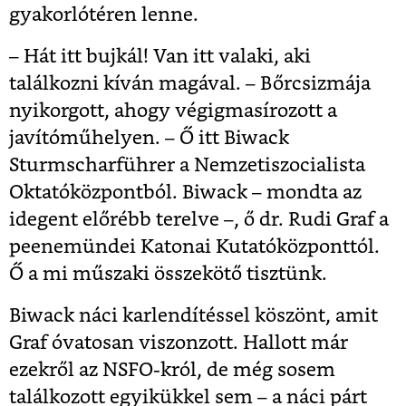
gyakorlótéren lenne.
– Hát itt bujkál! Van itt valaki, aki
találkozni kíván magával. – Bőrcsizmája
nyikorgott, ahogy végigmasírozott a
javítóműhelyen. – Ő itt Biwack
Sturmscharführer a Nemzetiszocialista
Oktatóközpontból. Biwack – mondta az
idegent előrébb terelve –, ő dr. Rudi Graf a
peenemündei Katonai Kutatóközponttól.
Ő a mi műszaki összekötő tisztünk.
Biwack náci karlendítéssel köszönt, amit
Graf óvatosan viszonzott. Hallott már
ezekről az NSFO-król, de még sosem
találkozott egyikükkel sem – a náci párt