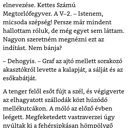
elnevezése. Kettes Számú
Megtorlófegyver. A V–2. – Istenem,
micsoda szépség! Persze már mindent
hallottam róluk, de még egyet sem láttam.
Nagyon szeretném megnézni ezt az
indítást. Nem bánja?
– Dehogyis. – Graf az ajtó mellett sorakozó
akasztókról levette a kalapját, a sálját és az
esőkabátját.
A tenger felől esőt fújt a szél, és végigverte
az elhagyatott szállodák közt húzódó
mellékutcákon. A móló az előző évben
leégett. Megfeketedett vastraverzei úgy
nyúltak ki a fehérsipkásan hömpölygő