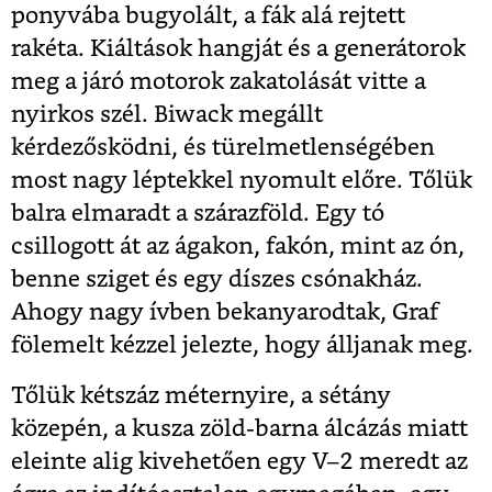
ponyvába bugyolált, a fák alá rejtett
rakéta. Kiáltások hangját és a generátorok
meg a járó motorok zakatolását vitte a
nyirkos szél. Biwack megállt
kérdezősködni, és türelmetlenségében
most nagy léptekkel nyomult előre. Tőlük
balra elmaradt a szárazföld. Egy tó
csillogott át az ágakon, fakón, mint az ón,
benne sziget és egy díszes csónakház.
Ahogy nagy ívben bekanyarodtak, Graf
fölemelt kézzel jelezte, hogy álljanak meg.
Tőlük kétszáz méternyire, a sétány
közepén, a kusza zöld-barna álcázás miatt
eleinte alig kivehetően egy V–2 meredt az