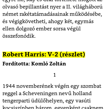
olvasó bepillantást nyer a II. világháború
német rakétatámadásainak működésébe,
és végigkövetheti, ahogy két, egymás
ellen dolgozó ember sorsa végül
összefonódik.
Robert Harris: V-2 (részlet)
Fordította: Komló Zoltán
1
1944 novemberének végén egy szombat
reggel a Scheveningen nevű holland
tengerparti üdülőhelyen, egy vasúti
kocsiszínben három, egyenként csaknem