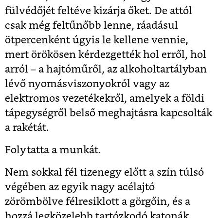
fülvédőjét feltéve kizárja őket. De attól
csak még feltűnőbb lenne, ráadásul
ötpercenként úgyis le kellene vennie,
mert örökösen kérdezgették hol erről, hol
arról – a hajtóműről, az alkoholtartályban
lévő nyomásviszonyokról vagy az
elektromos vezetékekről, amelyek a földi
tápegységről belső meghajtásra kapcsolták
a rakétát.
Folytatta a munkát.
Nem sokkal fél tizenegy előtt a szín túlsó
végében az egyik nagy acélajtó
zörömbölve félresiklott a görgőin, és a
hozzá legközelebb tartózkodó katonák