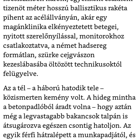
tizenöt méter hosszú ballisztikus rakéta
pihent az acélállványán, akár egy
magánklinika elkényeztetett betegei,
nyitott szerelőnyílással, monitorokhoz
csatlakoztatva, a német hadsereg
formátlan, szürke cejgvászon
kezeslábasába öltözött technikusoktól
felügyelve.
Az a tél – a háború hatodik tele –
közismerten kemény volt. A hideg mintha
a betonpadlóból áradt volna – hogy aztán
még a legvastagabb bakancsok talpán is
átsugározva egészen csontig hatoljon. Az
egyik férfi hátralépett a munkapadjától, és