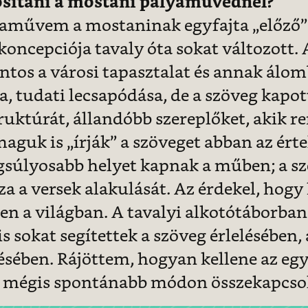
osítani a mostani pályaművednél?
yaművem a mostaninak egyfajta „előző”
koncepciója tavaly óta sokat változott. A
ntos a városi tapasztalat és annak álom
a, tudati lecsapódása, de a szöveg kapot
ruktúrát, állandóbb szereplőket, akik r
maguk is „írják” a szöveget abban az ér
ngsúlyosabb helyet kapnak a műben; a s
a a versek alakulását. Az érdekel, hog
n a világban. A tavalyi alkotótáborban
is sokat segítettek a szöveg érlelésében, 
ésében. Rájöttem, hogyan kellene az eg
 mégis spontánabb módon összekapcsol