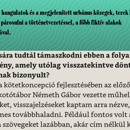
s hangulatok és a megjelenített urbánus közegek, terek
párosulni a történetvezetéssel, a főbb fiktív alakok
ával.
sára tudtál támaszkodni ebben a foly
mény,
amely utólag visszatekintve dön
ak bizonyult?
 a kötetkoncepció fejlesztésében az előző
kotótábor Németh Gábor vezette műhel
ket, visszajelzéseket kaptam arra nézve
es továbbhaladni. Például fontos volt a
a szövegeket lazábban, akár cím nélkül 