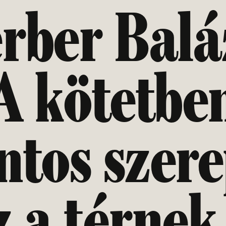
rber Balá
A kötetbe
ntos szer
z a térnek