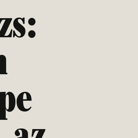
zs:
n
epe
, az