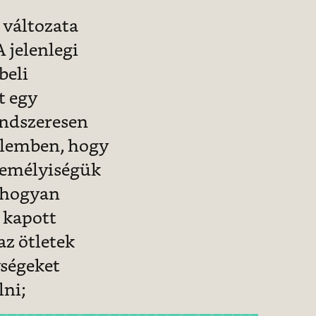
 változata
 jelenlegi
beli
t egy
endszeresen
telemben, hogy
zemélyiségük
y hogyan
 kapott
az ötletek
ységeket
ni;