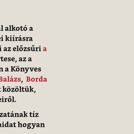
l alkotó a
i kiírásra
 az előzsűri
a
tese, az a
n a Könyves
Balázs
,
Borda
 közöltük,
eiről.
zatának tíz
taidat hogyan