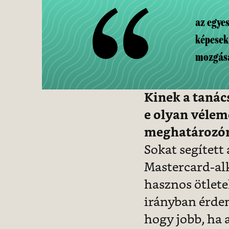
az egye
képesek 
mozgás
Kinek a tanác
e olyan véle
meghatározón
Sokat segített
Mastercard-al
hasznos ötlete
irányban érdem
hogy jobb, ha 