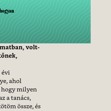
 hogyan
amatban, volt-
tőnek,
 évi
ye, ahol
, hogy milyen
z a tanács,
kötöm össze, és