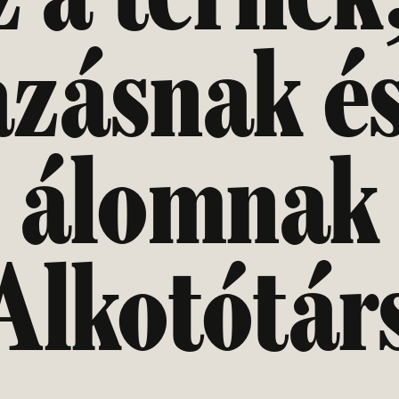
azásnak és
álomnak
Alkotótár