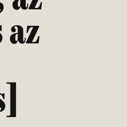
 az
s]