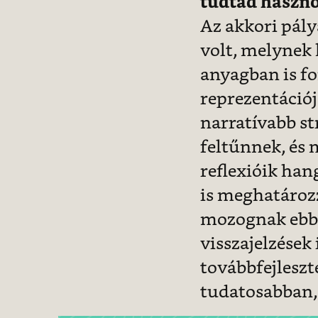
tudtad haszn
Az akkori pál
volt, melynek 
anyagban is fo
reprezentációj
narratívabb st
feltűnnek, és 
reflexióik ha
is meghatározz
mozognak ebbe
visszajelzések 
továbbfejleszt
tudatosabban,