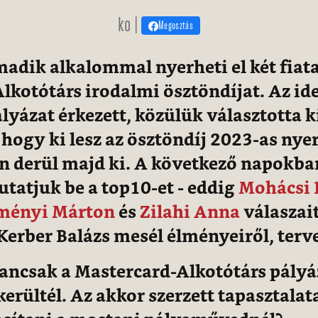
ko |
Megosztás
adik alkalommal nyerheti el két fiata
lkotótárs irodalmi ösztöndíjat. Az ide
lyázat érkezett, közülük választotta ki
 hogy ki lesz az ösztöndíj 2023-as nyer
 derül majd ki. A következő napokba
atjuk be a top10-et - eddig
Mohácsi 
ményi Márton
és
Zilahi Anna
válaszait
 Kerber Balázs mesél élményeiről, terv
ncsak a Mastercard-Alkotótárs pályá
kerültél. Az akkor szerzett tapasztala