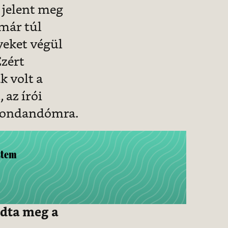
jelent meg
 már túl
yeket végül
Ezért
k volt a
 az írói
 mondandómra.
ztem
adta meg a