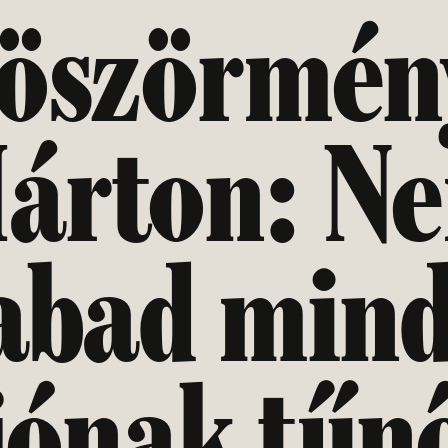
öszörmén
árton: N
abad min
jónak tűn