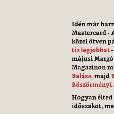
Idén már harm
Mastercard - A
közel ötven pá
tíz legjobbat
-
májusi Margón
Magazinon mut
Balázs
, majd
B
Böszörményi
Hogyan élted 
időszakot, me