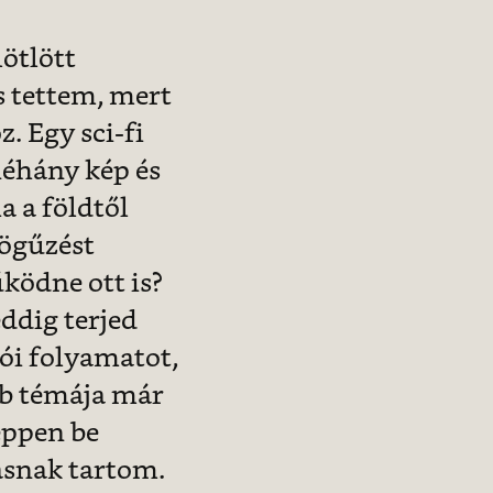
ötlött
s tettem, mert
. Egy sci-fi
néhány kép és
a a földtől
dögűzést
ködne ott is?
ddig terjed
tói folyamatot,
őbb témája már
éppen be
asnak tartom.