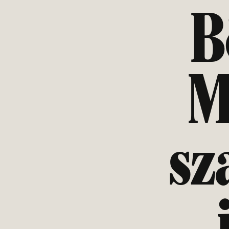
B
M
sz