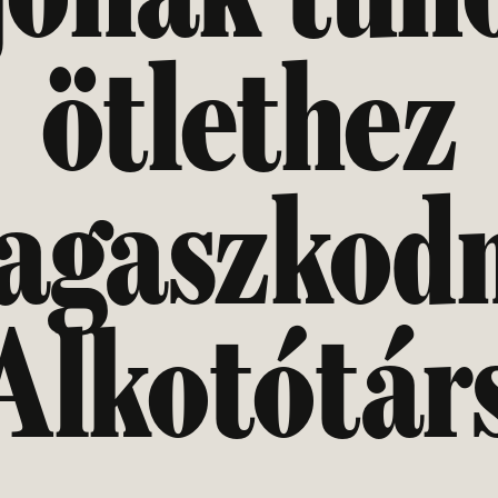
ötlethez
agaszkod
Alkotótár