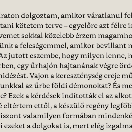
raton dolgoztam, amikor váratlanul fel
ni kötetem terve – egyelőre azt félre i
rvemet sokkal közelebb érzem magamhoz
tünk a feleségemmel, amikor bevillant 
 Az jutott eszembe, hogy milyen lenne, h
űrben, egy űrhajón hajtanának végre ör
dézést. Vajon a kereszténység ereje mű
nkkal az űrbe földi démonokat? És me
e? Ezek a kérdések indították el az alko
é eltértem ettől, a készülő regény legf
viszont valamilyen formában mindenk
 ezeket a dolgokat is, mert elég izgalm