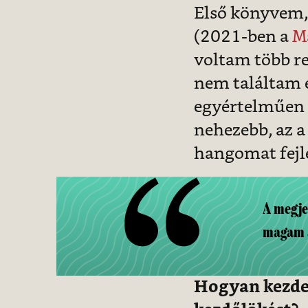
Első könyvem,
(2021-ben a
Ma
voltam több r
nem találtam e
egyértelműen a
nehezebb, az a 
hangomat fejl
A megje
magam 
Hogyan kezdet