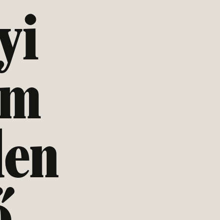
yi
em
den
ő