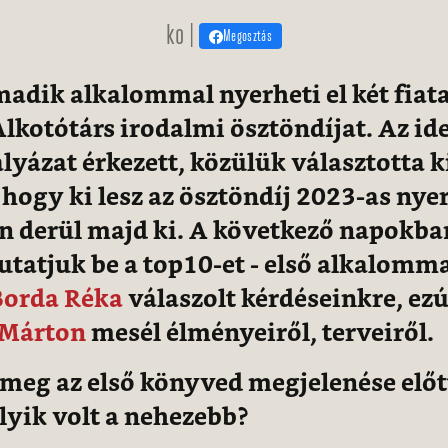
ko |
Megosztás
adik alkalommal nyerheti el két fiata
lkotótárs irodalmi ösztöndíjat. Az ide
lyázat érkezett, közülük választotta ki
 hogy ki lesz az ösztöndíj 2023-as nyer
 derül majd ki. A következő napokba
atjuk be a top10-et - első alkalomm
orda Réka
válaszolt kérdéseinkre, ezú
 Márton
mesél élményeiről, terveiről
meg az első könyved megjelenése előtt
lyik volt a nehezebb?