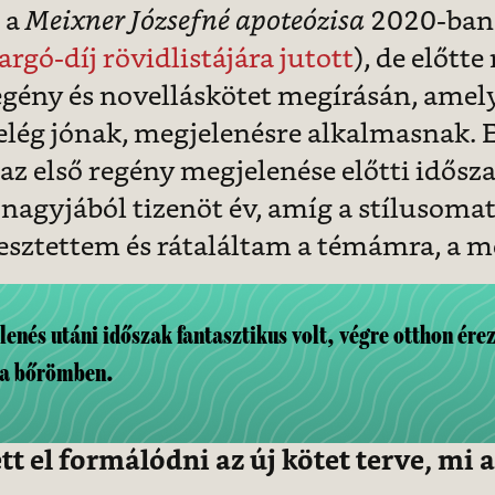
 a
Meixner Józsefné apoteózisa
2020-ban 
rgó-díj rövidlistájára jutott
), de előtte
egény és novelláskötet megírásán, amel
lég jónak, megjelenésre alkalmasnak. 
z első regény megjelenése előtti idősza
nagyjából tizenöt év, amíg a stílusomat,
esztettem és rátaláltam a témámra, a
lenés utáni időszak fantasztikus volt, végre otthon ére
a bőrömben.
t el formálódni az új kötet terve, mi 