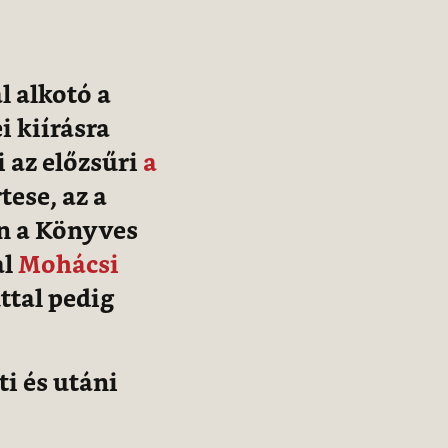
l alkotó a
i kiírásra
 az előzsűri
a
tese, az a
n a Könyves
al
Mohácsi
ttal pedig
.
i és utáni