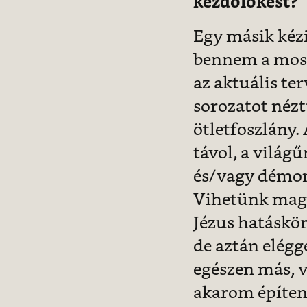
kezdőlökést?
Egy másik kézi
bennem a mosta
az aktuális te
sorozatot néz
ötletfoszlány.
távol, a világ
és/vagy démoni
Vihetünk magu
Jézus hatáskör
de aztán elégg
egészen más, 
akarom építeni