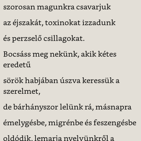
szorosan magunkra csavarjuk
az éjszakát, toxinokat izzadunk
és perzselő csillagokat.
Bocsáss meg nekünk, akik kétes
eredetű
sörök habjában úszva keressük a
szerelmet,
de bárhányszor lelünk rá, másnapra
émelygésbe, migrénbe és feszengésbe
oldódik, lemarja nyelvünkről a