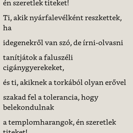
én szeretlek titeket!
Ti, akik nyárfalevélként reszkettek,
ha
idegenekről van szó, de írni-olvasni
tanítjátok a faluszéli
cigánygyerekeket,
és ti, akiknek a torkából olyan erővel
szakad fel a tolerancia, hogy
belekondulnak
a templomharangok, én szeretlek
titeket!