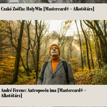
Czakó Zsófia: HolyWin [Mastercard® – Alkotótárs]
André Ferenc: Antropocén ima [Mastercard® –
Alkotótárs]