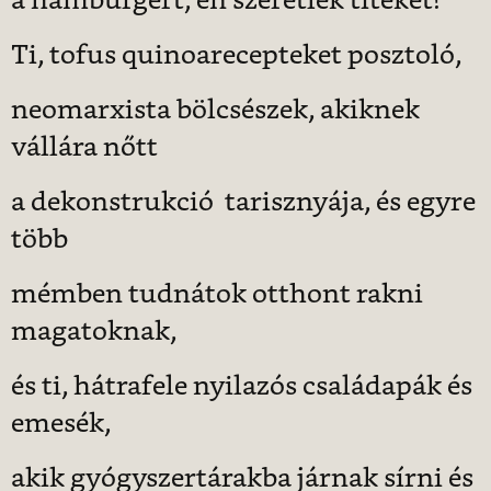
a hamburgert, én szeretlek titeket!
Ti, tofus quinoarecepteket posztoló,
neomarxista bölcsészek, akiknek
vállára nőtt
a dekonstrukció tarisznyája, és egyre
több
mémben tudnátok otthont rakni
magatoknak,
és ti, hátrafele nyilazós családapák és
emesék,
akik gyógyszertárakba járnak sírni és