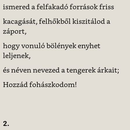
ismered a felfakadó források friss
kacagását, felhőkből kiszitálod a
záport,
hogy vonuló bölények enyhet
leljenek,
és néven nevezed a tengerek árkait;
Hozzád fohászkodom!
2.