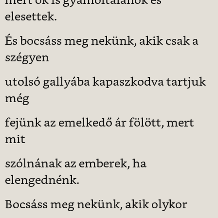
mert ők is gyámoltalanok és
elesettek.
És bocsáss meg nekünk, akik csak a
szégyen
utolsó gallyába kapaszkodva tartjuk
még
fejünk az emelkedő ár fölött, mert
mit
szólnának az emberek, ha
elengednénk.
Bocsáss meg nekünk, akik olykor