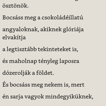
ösztönök.
Bocsáss meg a csokoládéillatú
angyaloknak, akiknek glóriája
elvakítja
a legtisztább tekinteteket is,
és maholnap tényleg laposra
dózerolják a földet.
És bocsáss meg nekem is, mert
én sarja vagyok mindegyiküknek,