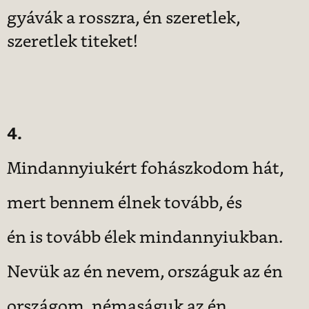
gyávák a rosszra, én szeretlek,
szeretlek titeket!
4.
Mindannyiukért fohászkodom hát,
mert bennem élnek tovább, és
én is tovább élek mindannyiukban.
Nevük az én nevem, országuk az én
országom, némaságuk az én