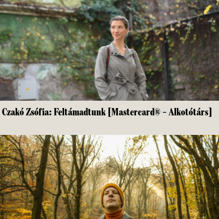
Czakó Zsófia: Feltámadtunk [Mastercard® – Alkotótárs]