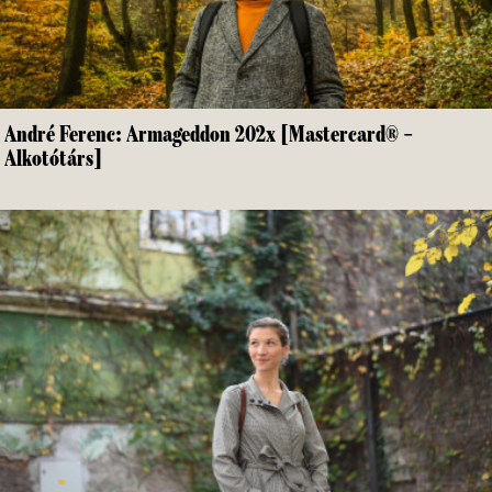
André Ferenc: Armageddon 202x [Mastercard® –
Alkotótárs]