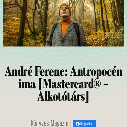
André Ferenc: Antropocén
ima [Mastercard® –
Alkotótárs]
Könyves Magazin |
Megosztás