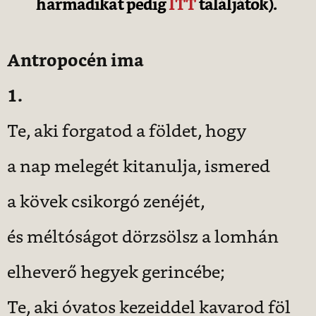
harmadikat pedig
ITT
találjátok).
Antropocén ima
1.
Te, aki forgatod a földet, hogy
a nap melegét kitanulja, ismered
a kövek csikorgó zenéjét,
és méltóságot dörzsölsz a lomhán
elheverő hegyek gerincébe;
Te, aki óvatos kezeiddel kavarod föl