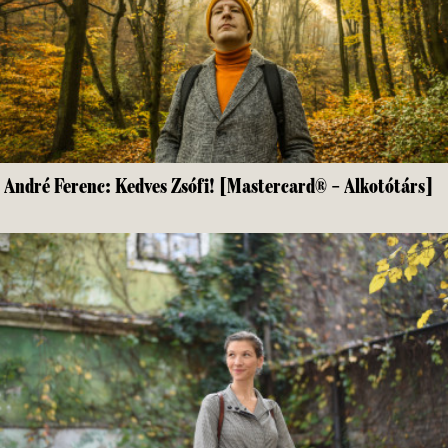
André Ferenc: Kedves Zsófi! [Mastercard® – Alkotótárs]