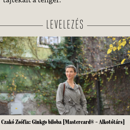
tajtékait a tenger.
LEVELEZÉS
Czakó Zsófia: Ginkgo biloba [Mastercard® – Alkotótárs]