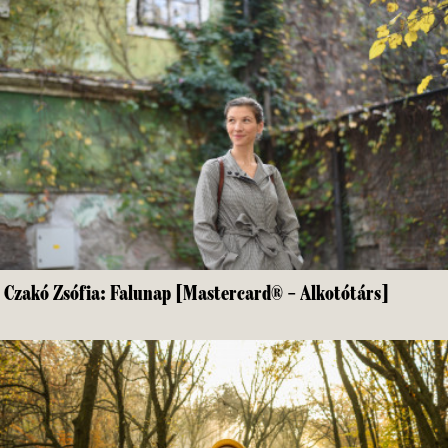
Czakó Zsófia: Falunap [Mastercard® – Alkotótárs]