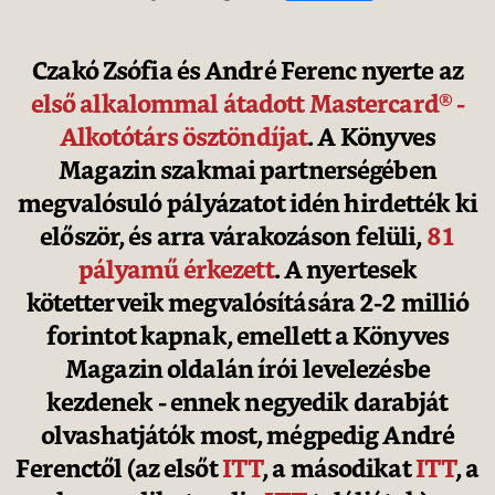
Czakó Zsófia és André Ferenc nyerte az
első alkalommal átadott Mastercard® -
Alkotótárs ösztöndíjat
. A Könyves
Magazin szakmai partnerségében
megvalósuló pályázatot idén hirdették ki
először, és arra várakozáson felüli,
81
pályamű érkezett
. A nyertesek
kötetterveik megvalósítására 2-2 millió
forintot kapnak, emellett a Könyves
Magazin oldalán írói levelezésbe
kezdenek - ennek negyedik darabját
olvashatjátók most, mégpedig André
Ferenctől (az elsőt
ITT
, a másodikat
ITT
, a