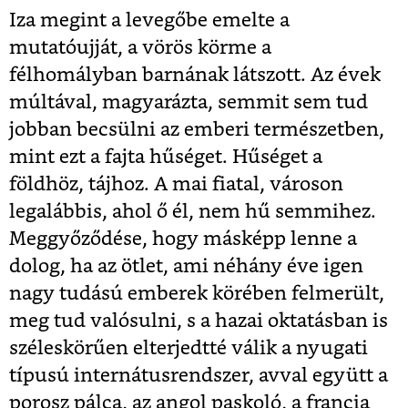
Iza megint a levegőbe emelte a
mutatóujját, a vörös körme a
félhomályban barnának látszott. Az évek
múltával, magyarázta, semmit sem tud
jobban becsülni az emberi természetben,
mint ezt a fajta hűséget. Hűséget a
földhöz, tájhoz. A mai fiatal, városon
legalábbis, ahol ő él, nem hű semmihez.
Meggyőződése, hogy másképp lenne a
dolog, ha az ötlet, ami néhány éve igen
nagy tudású emberek körében felmerült,
meg tud valósulni, s a hazai oktatásban is
széleskörűen elterjedtté válik a nyugati
típusú internátusrendszer, avval együtt a
porosz pálca, az angol paskoló, a francia