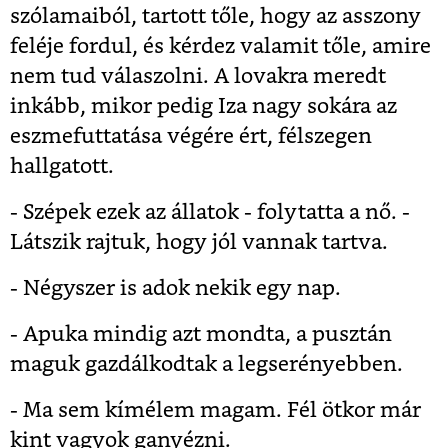
szólamaiból, tartott tőle, hogy az asszony
feléje fordul, és kérdez valamit tőle, amire
nem tud válaszolni. A lovakra meredt
inkább, mikor pedig Iza nagy sokára az
eszmefuttatása végére ért, félszegen
hallgatott.
- Szépek ezek az állatok - folytatta a nő. -
Látszik rajtuk, hogy jól vannak tartva.
- Négyszer is adok nekik egy nap.
- Apuka mindig azt mondta, a pusztán
maguk gazdálkodtak a legserényebben.
- Ma sem kímélem magam. Fél ötkor már
kint vagyok ganyézni.