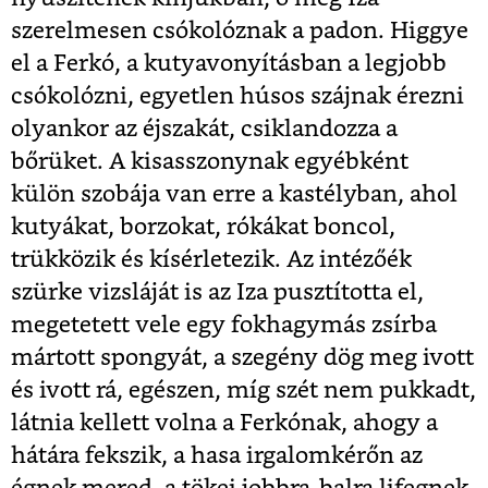
szerelmesen csókolóznak a padon. Higgye
el a Ferkó, a kutyavonyításban a legjobb
csókolózni, egyetlen húsos szájnak érezni
olyankor az éjszakát, csiklandozza a
bőrüket. A kisasszonynak egyébként
külön szobája van erre a kastélyban, ahol
kutyákat, borzokat, rókákat boncol,
trükközik és kísérletezik. Az intézőék
szürke vizsláját is az Iza pusztította el,
megetetett vele egy fokhagymás zsírba
mártott spongyát, a szegény dög meg ivott
és ivott rá, egészen, míg szét nem pukkadt,
látnia kellett volna a Ferkónak, ahogy a
hátára fekszik, a hasa irgalomkérőn az