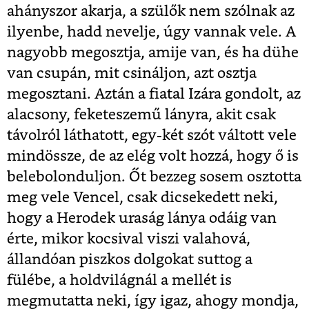
ahányszor akarja, a szülők nem szólnak az
ilyenbe, hadd nevelje, úgy vannak vele. A
nagyobb megosztja, amije van, és ha dühe
van csupán, mit csináljon, azt osztja
megosztani. Aztán a fiatal Izára gondolt, az
alacsony, feketeszemű lányra, akit csak
távolról láthatott, egy-két szót váltott vele
mindössze, de az elég volt hozzá, hogy ő is
belebolonduljon. Őt bezzeg sosem osztotta
meg vele Vencel, csak dicsekedett neki,
hogy a Herodek uraság lánya odáig van
érte, mikor kocsival viszi valahová,
állandóan piszkos dolgokat suttog a
fülébe, a holdvilágnál a mellét is
megmutatta neki, így igaz, ahogy mondja,