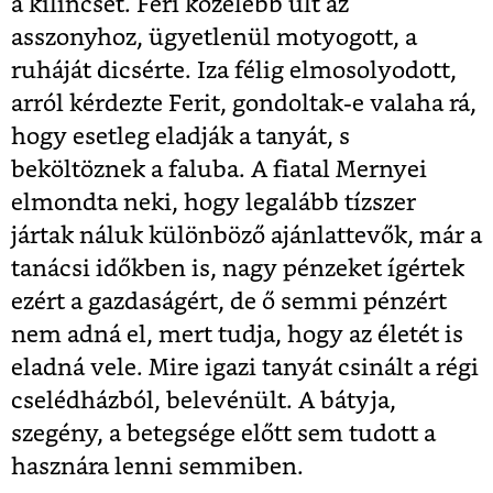
a kilincset. Feri közelebb ült az
asszonyhoz, ügyetlenül motyogott, a
ruháját dicsérte. Iza félig elmosolyodott,
arról kérdezte Ferit, gondoltak-e valaha rá,
hogy esetleg eladják a tanyát, s
beköltöznek a faluba. A fiatal Mernyei
elmondta neki, hogy legalább tízszer
jártak náluk különböző ajánlattevők, már a
tanácsi időkben is, nagy pénzeket ígértek
ezért a gazdaságért, de ő semmi pénzért
nem adná el, mert tudja, hogy az életét is
eladná vele. Mire igazi tanyát csinált a régi
cselédházból, belevénült. A bátyja,
szegény, a betegsége előtt sem tudott a
hasznára lenni semmiben.