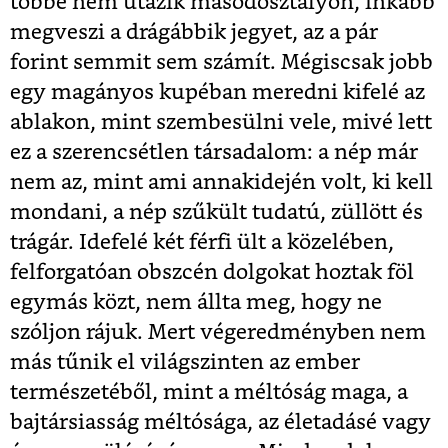
többé nem utazik másodosztályon, inkább
megveszi a drágábbik jegyet, az a pár
forint semmit sem számít. Mégiscsak jobb
egy magányos kupéban meredni kifelé az
ablakon, mint szembesülni vele, mivé lett
ez a szerencsétlen társadalom: a nép már
nem az, mint ami annakidején volt, ki kell
mondani, a nép szűkült tudatú, züllött és
trágár. Idefelé két férfi ült a közelében,
felforgatóan obszcén dolgokat hoztak föl
egymás közt, nem állta meg, hogy ne
szóljon rájuk. Mert végeredményben nem
más tűnik el világszinten az ember
természetéből, mint a méltóság maga, a
bajtársiasság méltósága, az életadásé vagy