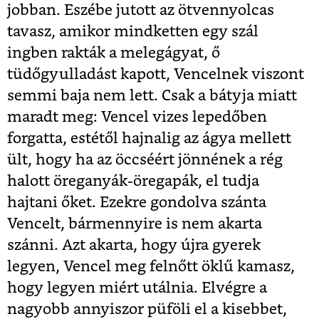
jobban. Eszébe jutott az ötvennyolcas
tavasz, amikor mindketten egy szál
ingben rakták a melegágyat, ő
tüdőgyulladást kapott, Vencelnek viszont
semmi baja nem lett. Csak a bátyja miatt
maradt meg: Vencel vizes lepedőben
forgatta, estétől hajnalig az ágya mellett
ült, hogy ha az öccséért jönnének a rég
halott öreganyák-öregapák, el tudja
hajtani őket. Ezekre gondolva szánta
Vencelt, bármennyire is nem akarta
szánni. Azt akarta, hogy újra gyerek
legyen, Vencel meg felnőtt öklű kamasz,
hogy legyen miért utálnia. Elvégre a
nagyobb annyiszor püföli el a kisebbet,