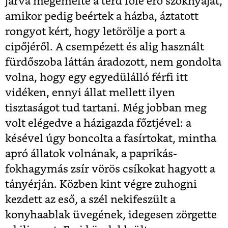
járva megemelte a térd fölé érő szoknyáját,
amikor pedig beértek a házba, áztatott
rongyot kért, hogy letörölje a port a
cipőjéről. A csempézett és alig használt
fürdőszoba láttán áradozott, nem gondolta
volna, hogy egy egyedülálló férfi itt
vidéken, ennyi állat mellett ilyen
tisztaságot tud tartani. Még jobban meg
volt elégedve a házigazda főztjével: a
késével úgy boncolta a fasírtokat, mintha
apró állatok volnának, a paprikás-
fokhagymás zsír vörös csíkokat hagyott a
tányérján. Közben kint végre zuhogni
kezdett az eső, a szél nekifeszült a
konyhaablak üvegének, idegesen zörgette