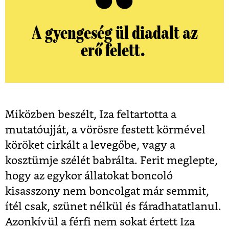
A gyengeség ül diadalt az
erő felett.
Miközben beszélt, Iza feltartotta a
mutatóujját, a vörösre festett körmével
köröket cirkált a levegőbe, vagy a
kosztümje szélét babrálta. Ferit meglepte,
hogy az egykor állatokat boncoló
kisasszony nem boncolgat már semmit,
ítél csak, szünet nélkül és fáradhatatlanul.
Azonkívül a férfi nem sokat értett Iza