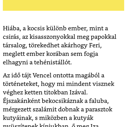
Hiába, a kocsis különb ember, mint a
csirás, az kisasszonyokkal meg papokkal
társalog, törekedhet akárhogy Feri,
meglett ember korában sem fogja
elhagyni a tehénistállót.
Az idő tájt Vencel ontotta magából a
történeteket, hogy mi mindent visznek
véghez ketten titokban Izával.
Éjszakánként bekocsikáznak a faluba,
mérgezett szalámit dobnak a parasztok
kutyáinak, s miközben a kutyák
nyüszítenek kínjukban, ő meg Iza