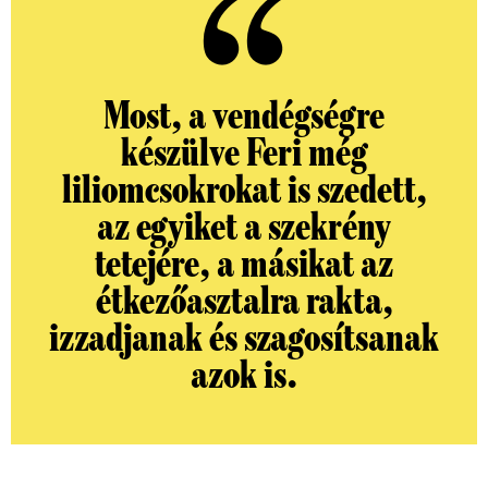
Most, a vendégségre
készülve Feri még
liliomcsokrokat is szedett,
az egyiket a szekrény
tetejére, a másikat az
étkezőasztalra rakta,
izzadjanak és szagosítsanak
azok is.