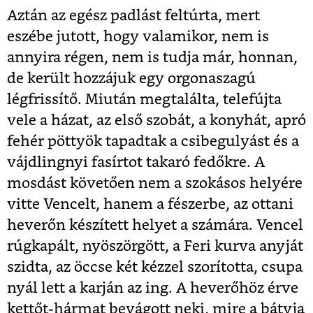
Aztán az egész padlást feltúrta, mert
eszébe jutott, hogy valamikor, nem is
annyira régen, nem is tudja már, honnan,
de került hozzájuk egy orgonaszagú
légfrissítő. Miután megtalálta, telefújta
vele a házat, az első szobát, a konyhát, apró
fehér pöttyök tapadtak a csibegulyást és a
vájdlingnyi fasírtot takaró fedőkre. A
mosdást követően nem a szokásos helyére
vitte Vencelt, hanem a fészerbe, az ottani
heverőn készített helyet a számára. Vencel
rúgkapált, nyöszörgött, a Feri kurva anyját
szidta, az öccse két kézzel szorította, csupa
nyál lett a karján az ing. A heverőhöz érve
kettőt-hármat bevágott neki, mire a bátyja