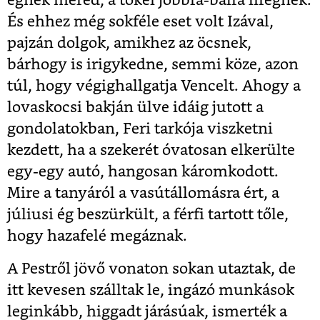
égnek mered, a tökei jobbra-balra lifegnek.
És ehhez még sokféle eset volt Izával,
pajzán dolgok, amikhez az öcsnek,
bárhogy is irigykedne, semmi köze, azon
túl, hogy végighallgatja Vencelt. Ahogy a
lovaskocsi bakján ülve idáig jutott a
gondolatokban, Feri tarkója viszketni
kezdett, ha a szekerét óvatosan elkerülte
egy-egy autó, hangosan káromkodott.
Mire a tanyáról a vasútállomásra ért, a
júliusi ég beszürkült, a férfi tartott tőle,
hogy hazafelé megáznak.
A Pestről jövő vonaton sokan utaztak, de
itt kevesen szálltak le, ingázó munkások
leginkább, higgadt járásúak, ismerték a