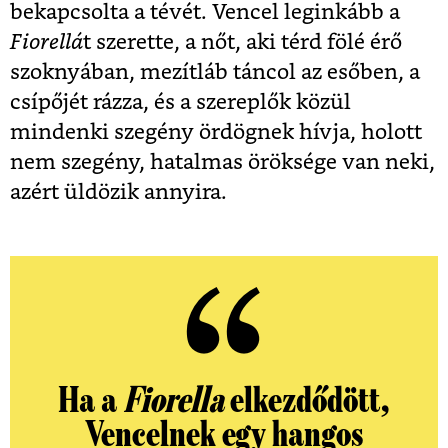
bekapcsolta a tévét. Vencel leginkább a
Fiorellá
t szerette, a nőt, aki térd fölé érő
szoknyában, mezítláb táncol az esőben, a
csípőjét rázza, és a szereplők közül
mindenki szegény ördögnek hívja, holott
nem szegény, hatalmas öröksége van neki,
azért üldözik annyira.
Ha a
Fiorella
elkezdődött,
Vencelnek egy hangos