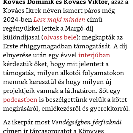
Kovács Dominik és Kovács Viktor
, azaz a
Kovács Ikrek néven ismert páros még
2024-ben
Lesz majd minden
című
regényükkel lettek a Margó-díj
különdíjasai (
olvass bele
): megkapták az
Erste #higgymagadban támogatását. A díj
elnyerése után egy évvel
interjúban
kérdeztük őket, hogy mit jelentett a
támogatás, milyen alkotói folyamatokon
mennek keresztül és hogy milyen új
projektjeik vannak a láthatáron. Sőt egy
podcastben
is beszélgettünk velük a kötet
megírásáról, emlékezésről és gyerekkorról.
Az ikerpár most
Vendégségben férfiaknál
címen ír tárcasorozatot a Könyves