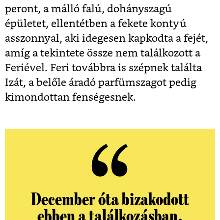
peront, a málló falú, dohányszagú
épületet, ellentétben a fekete kontyú
asszonnyal, aki idegesen kapkodta a fejét,
amíg a tekintete össze nem találkozott a
Feriével. Feri továbbra is szépnek találta
Izát, a belőle áradó parfümszagot pedig
kimondottan fenségesnek.
December óta bizakodott
ebben a találkozásban,