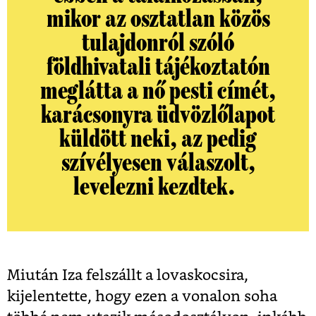
mikor az osztatlan közös
tulajdonról szóló
földhivatali tájékoztatón
meglátta a nő pesti címét,
karácsonyra üdvözlőlapot
küldött neki, az pedig
szívélyesen válaszolt,
levelezni kezdtek.
Miután Iza felszállt a lovaskocsira,
kijelentette, hogy ezen a vonalon soha