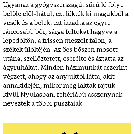
Ugyanaz a gyógyszerszagú, sűrű lé folyt
belőle elöl-hátul, ezt lökték ki magukból a
vesék és a belek, ezt izzadta az egyre
ráncosabb bőr, sárga foltokat hagyva a
lepedőkön, a frissen meszelt falon, a
székek ülőkéjén. Az öcs bőszen mosott
utána, szellőztetett, cserélte és áztatta az
ágyruhákat. Minden házimunkát aszerint
végzett, ahogy az anyjuktól látta, akit
annakidején, mikor még laktak rajtuk
kívül Nyulasban, fehérlábú asszonynak
neveztek a többi pusztaiak.