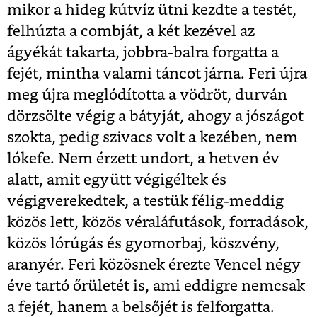
mikor a hideg kútvíz ütni kezdte a testét,
felhúzta a combját, a két kezével az
ágyékát takarta, jobbra-balra forgatta a
fejét, mintha valami táncot járna. Feri újra
meg újra meglódította a vödröt, durván
dörzsölte végig a bátyját, ahogy a jószágot
szokta, pedig szivacs volt a kezében, nem
lókefe. Nem érzett undort, a hetven év
alatt, amit együtt végigéltek és
végigverekedtek, a testük félig-meddig
közös lett, közös véraláfutások, forradások,
közös lórúgás és gyomorbaj, köszvény,
aranyér. Feri közösnek érezte Vencel négy
éve tartó őrületét is, ami eddigre nemcsak
a fejét, hanem a belsőjét is felforgatta.