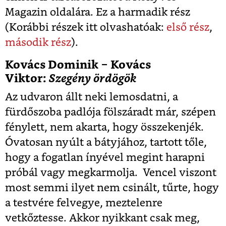
Magazin oldalára. Ez a harmadik rész
(Korábbi részek itt olvashatóak:
első rész
,
második rész
).
Kovács Dominik − Kovács
Viktor:
Szegény ördögök
Az udvaron állt neki lemosdatni, a
fürdőszoba padlója fölszáradt már, szépen
fénylett, nem akarta, hogy összekenjék.
Óvatosan nyúlt a bátyjához, tartott tőle,
hogy a fogatlan ínyével megint harapni
próbál vagy megkarmolja. Vencel viszont
most semmi ilyet nem csinált, tűrte, hogy
a testvére felvegye, meztelenre
vetkőztesse. Akkor nyikkant csak meg,