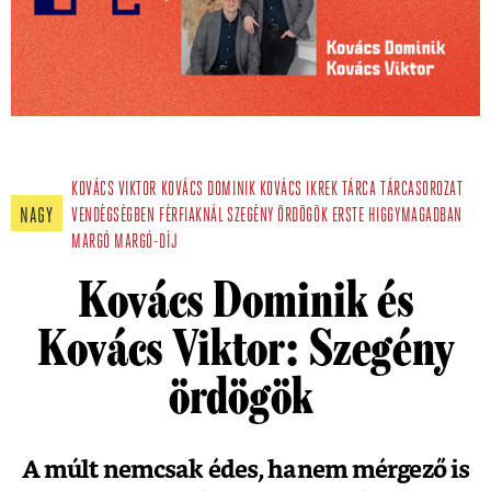
KOVÁCS VIKTOR
KOVÁCS DOMINIK
KOVÁCS IKREK
TÁRCA
TÁRCASOROZAT
NAGY
VENDÉGSÉGBEN FÉRFIAKNÁL
SZEGÉNY ÖRDÖGÖK
ERSTE
HIGGYMAGADBAN
MARGÓ
MARGÓ-DÍJ
Kovács Dominik és
Kovács Viktor: Szegény
ördögök
A múlt nemcsak édes, hanem mérgező is