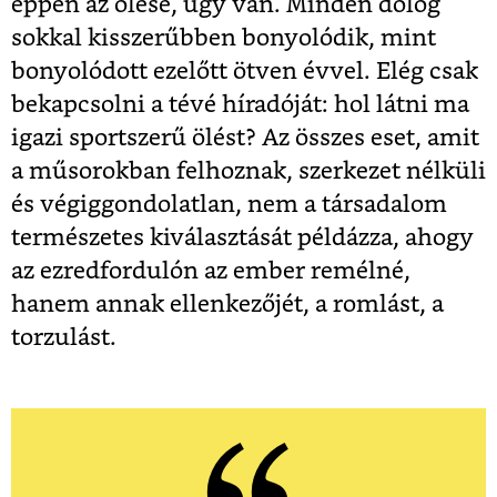
éppen az ölésé, úgy van. Minden dolog
sokkal kisszerűbben bonyolódik, mint
bonyolódott ezelőtt ötven évvel. Elég csak
bekapcsolni a tévé híradóját: hol látni ma
igazi sportszerű ölést? Az összes eset, amit
a műsorokban felhoznak, szerkezet nélküli
és végiggondolatlan, nem a társadalom
természetes kiválasztását példázza, ahogy
az ezredfordulón az ember remélné,
hanem annak ellenkezőjét, a romlást, a
torzulást.