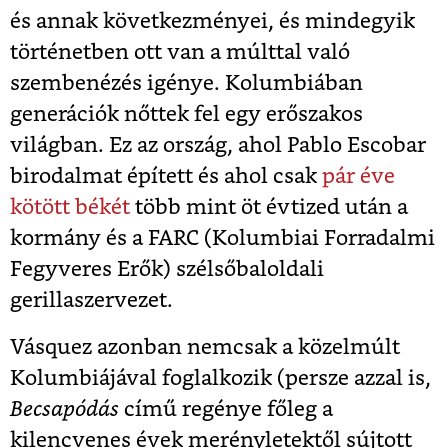
és annak következményei, és mindegyik
történetben ott van a múlttal való
szembenézés igénye. Kolumbiában
generációk nőttek fel egy erőszakos
világban. Ez az ország, ahol Pablo Escobar
birodalmat épített és ahol csak
pár éve
kötött békét
több mint öt évtized után a
kormány és a FARC (Kolumbiai Forradalmi
Fegyveres Erők) szélsőbaloldali
gerillaszervezet.
Vásquez azonban nemcsak a közelmúlt
Kolumbiájával foglalkozik (persze azzal is,
Becsapódás
című regénye főleg a
kilencvenes évek merényletektől sújtott