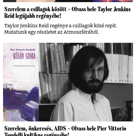
Szerelem a csillagok között – Olvass bele Taylor Jenkins
Reid legújabb regényébe!
Taylor Jenkins Reid regénye a csillagok közé repít.
Mutatunk egy részletet az Atmoszférából.
Szerelem, önkeresés, AIDS – Olvass bele Pier Vittorio
Tondelli kultikus regényébe!