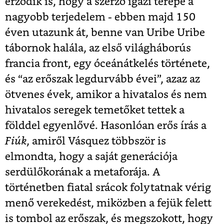
érződik is, hogy a szerző igazi terepe a
nagyobb terjedelem - ebben majd 150
éven utazunk át, benne van Uribe Uribe
tábornok halála, az első világháborús
francia front, egy óceánátkelés története,
és “az erőszak legdurvább évei”, azaz az
ötvenes évek, amikor a hivatalos és nem
hivatalos seregek temetőket tettek a
földdel egyenlővé. Hasonlóan erős írás a
Fiúk
, amiről Vásquez többször is
elmondta, hogy a saját generációja
serdülőkorának a metaforája. A
történetben fiatal srácok folytatnak vérig
menő verekedést, miközben a fejük felett
is tombol az erőszak, és megszokott, hogy