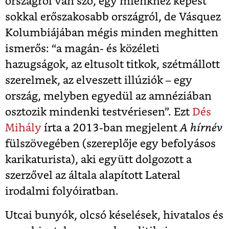
országról van szó, egy mienkhez képest
sokkal erőszakosabb országról, de Vásquez
Kolumbiájában mégis minden meghitten
ismerős: “a magán- és közéleti
hazugságok, az eltusolt titkok, szétmállott
szerelmek, az elveszett illúziók – egy
ország, melyben egyedül az amnéziában
osztozik mindenki testvériesen”. Ezt
Dés
Mihály
írta a 2013-ban megjelent
A hírnév
fülszövegében (szereplője egy befolyásos
karikaturista), aki együtt dolgozott a
szerzővel az általa alapított Lateral
irodalmi folyóiratban.
Utcai bunyók, olcsó késelések, hivatalos és