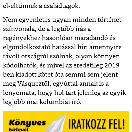
el-eltűnnek a családtagok.
Nem egyenletes ugyan minden történet
színvonala, de a legtöbb írás a
regényekhez hasonlóan maradandó és
elgondolkoztató hatással bír: amennyire
távoli országról szólnak, olyan könnyen
kódolhatók, és mivel az eredetileg 2019-
ben kiadott kötet óta semmi sem jelent
meg Vásqueztől, egyúttal annak is a
lenyomata, hogy hol tart jelenleg az egyik
legjobb mai kolumbiai író.