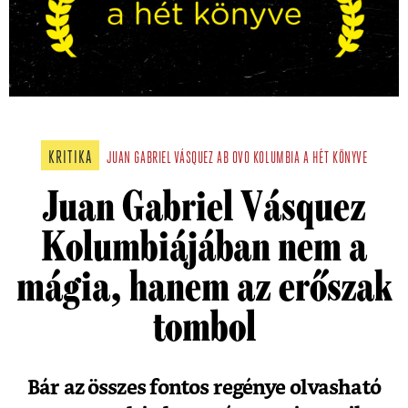
KRITIKA
JUAN GABRIEL VÁSQUEZ
AB OVO
KOLUMBIA
A HÉT KÖNYVE
Juan Gabriel Vásquez
Kolumbiájában nem a
mágia, hanem az erőszak
tombol
Bár az összes fontos regénye olvasható