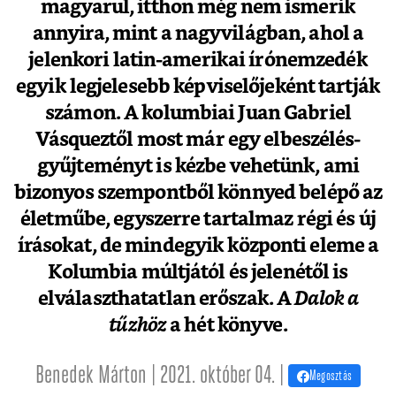
magyarul, itthon még nem ismerik
annyira, mint a nagyvilágban, ahol a
jelenkori latin-amerikai írónemzedék
egyik legjelesebb képviselőjeként tartják
számon. A kolumbiai Juan Gabriel
Vásqueztől most már egy elbeszélés-
gyűjteményt is kézbe vehetünk, ami
bizonyos szempontből könnyed belépő az
életműbe, egyszerre tartalmaz régi és új
írásokat, de mindegyik központi eleme a
Kolumbia múltjától és jelenétől is
elválaszthatatlan erőszak. A
Dalok a
tűzhöz
a hét könyve.
Benedek Márton | 2021. október 04. |
Megosztás