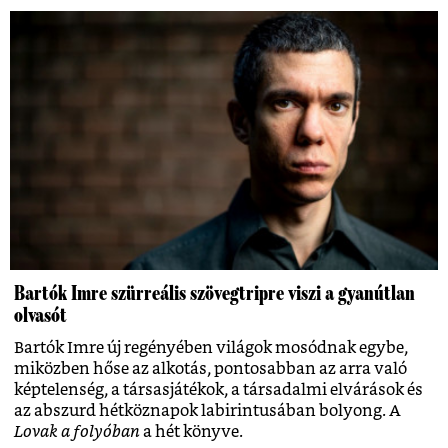
Bartók Imre szürreális szövegtripre viszi a gyanútlan
olvasót
Bartók Imre új regényében világok mosódnak egybe,
miközben hőse az alkotás, pontosabban az arra való
képtelenség, a társasjátékok, a társadalmi elvárások és
az abszurd hétköznapok labirintusában bolyong. A
Lovak a folyóban
a hét könyve.