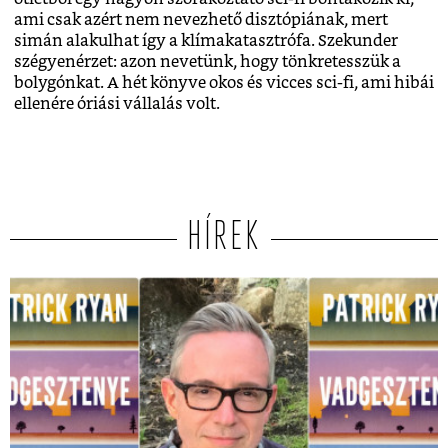
ami csak azért nem nevezhető disztópiának, mert
simán alakulhat így a klímakatasztrófa. Szekunder
szégyenérzet: azon nevetünk, hogy tönkretesszük a
bolygónkat. A hét könyve okos és vicces sci-fi, ami hibái
ellenére óriási vállalás volt.
HÍREK