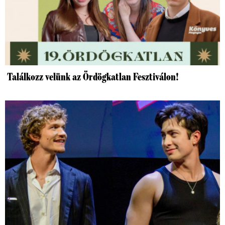
Találkozz velünk az Ördögkatlan Fesztiválon!