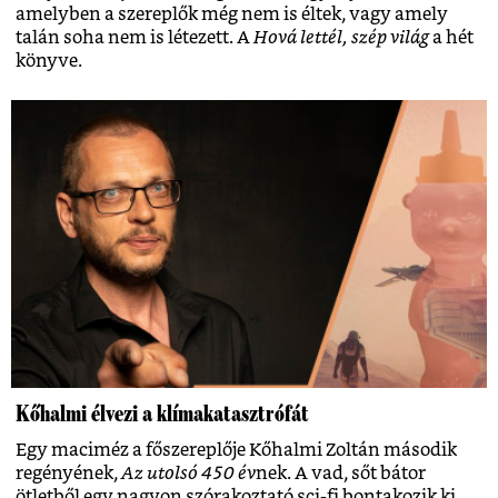
amelyben a szereplők még nem is éltek, vagy amely
talán soha nem is létezett. A
Hová lettél, szép világ
a hét
könyve.
Kőhalmi élvezi a klímakatasztrófát
Egy maciméz a főszereplője Kőhalmi Zoltán második
regényének,
Az utolsó 450 év
nek. A vad, sőt bátor
ötletből egy nagyon szórakoztató sci-fi bontakozik ki,