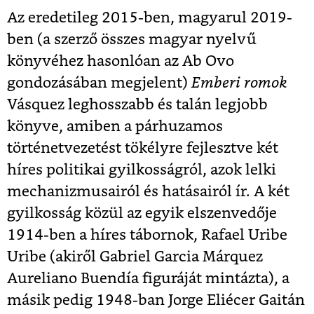
Az eredetileg 2015-ben, magyarul 2019-
ben (a szerző összes magyar nyelvű
könyvéhez hasonlóan az Ab Ovo
gondozásában megjelent)
Emberi romok
Vásquez leghosszabb és talán legjobb
könyve, amiben a párhuzamos
történetvezetést tökélyre fejlesztve két
híres politikai gyilkosságról, azok lelki
mechanizmusairól és hatásairól ír. A két
gyilkosság közül az egyik elszenvedője
1914-ben a híres tábornok, Rafael Uribe
Uribe (akiről Gabriel Garcia Márquez
Aureliano Buendía figuráját mintázta), a
másik pedig 1948-ban Jorge Eliécer Gaitán