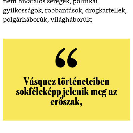
nem hivatalos seregek, politikai
gyilkosságok, robbantások, drogkartellek,
polgárháborúk, világháborúk;
Vásquez történeteiben
sokféleképp jelenik meg az
erőszak,