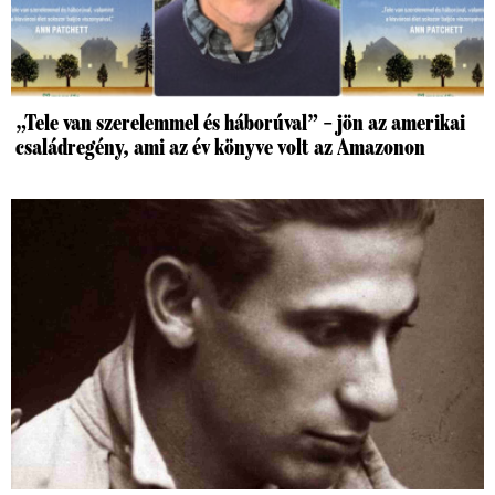
„Tele van szerelemmel és háborúval” – jön az amerikai
családregény, ami az év könyve volt az Amazonon