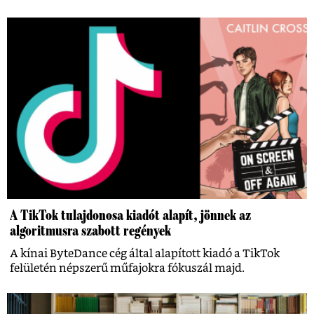
A TikTok tulajdonosa kiadót alapít, jönnek az
algoritmusra szabott regények
A kínai ByteDance cég által alapított kiadó a TikTok
felületén népszerű műfajokra fókuszál majd.