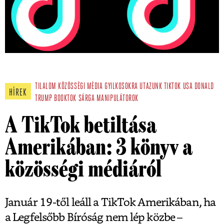
TILALOM
KÖZÖSSÉGI MÉDIA
GYILKOSOKRA UTAZUNK
TIKTOK
USA
DONALD
HÍREK
TRUMP
BOOKTOK
SÁRGA
MANIPULÁTOROK
A TikTok betiltása
Amerikában: 3 könyv a
közösségi médiáról
Január 19-től leáll a TikTok Amerikában, ha
a Legfelsőbb Bíróság nem lép közbe –