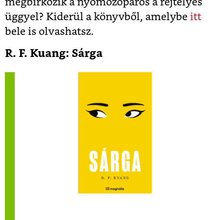
megbirkózik a nyomozópáros a rejtélyes
üggyel? Kiderül a könyvből, amelybe
itt
bele is olvashatsz.
R. F. Kuang: Sárga