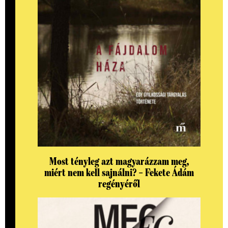
Most tényleg azt magyarázzam meg,
miért nem kell sajnálni? – Fekete Ádám
regényéről