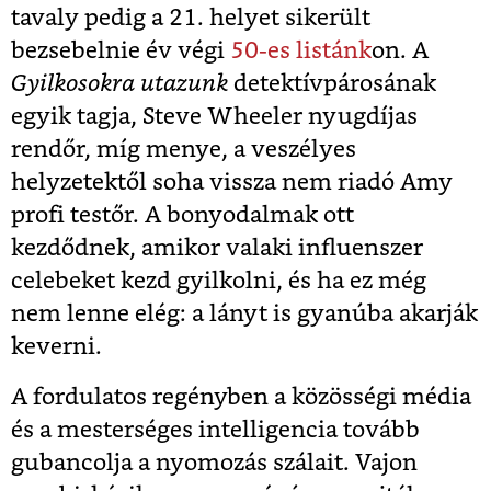
tavaly pedig a 21. helyet sikerült
bezsebelnie év végi
50-es listánk
on. A
Gyilkosokra utazunk
detektívpárosának
egyik tagja, Steve Wheeler nyugdíjas
rendőr, míg menye, a veszélyes
helyzetektől soha vissza nem riadó Amy
profi testőr. A bonyodalmak ott
kezdődnek, amikor valaki influenszer
celebeket kezd gyilkolni, és ha ez még
nem lenne elég: a lányt is gyanúba akarják
keverni.
A fordulatos regényben a közösségi média
és a mesterséges intelligencia tovább
gubancolja a nyomozás szálait. Vajon