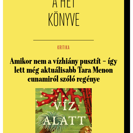
A HÉT
KÖNYVE
KRITIKA
Amikor nem a vízhiány pusztít – így
lett még aktuálisabb Tara Menon
cunamiról szóló regénye