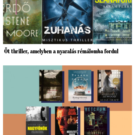
Öt thriller, amelyben a nyaralás rémálomba fordul