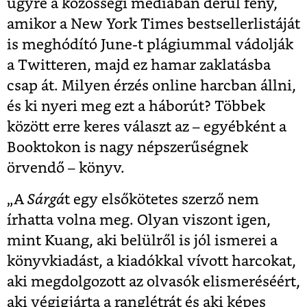
ügyre a közösségi médiában derül fény,
amikor a New York Times bestsellerlistáját
is meghódító June-t plágiummal vádolják
a Twitteren, majd ez hamar zaklatásba
csap át. Milyen érzés online harcban állni,
és ki nyeri meg ezt a háborút? Többek
között erre keres választ az – egyébként a
Booktokon is nagy népszerűségnek
örvendő – könyv.
„A
Sárgá
t egy elsőkötetes szerző nem
írhatta volna meg. Olyan viszont igen,
mint Kuang, aki belülről is jól ismerei a
könyvkiadást, a kiadókkal vívott harcokat,
aki megdolgozott az olvasók elismeréséért,
aki végigjárta a ranglétrát és aki képes