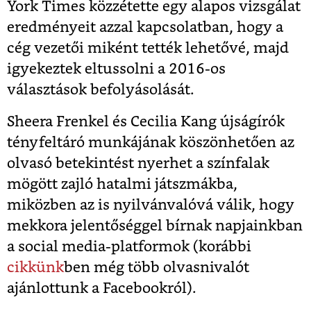
York Times közzétette egy alapos vizsgálat
eredményeit azzal kapcsolatban, hogy a
cég vezetői miként tették lehetővé, majd
igyekeztek eltussolni a 2016-os
választások befolyásolását.
Sheera Frenkel és Cecilia Kang újságírók
tényfeltáró munkájának köszönhetően az
olvasó betekintést nyerhet a színfalak
mögött zajló hatalmi játszmákba,
miközben az is nyilvánvalóvá válik, hogy
mekkora jelentőséggel bírnak napjainkban
a social media-platformok (korábbi
cikkünk
ben még több olvasnivalót
ajánlottunk a Facebookról).