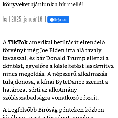
könyveket ajánlunk a hír mellé!
bs | 2025. január 18. |
Megosztás
A
TikTok
amerikai betiltását elrendelő
törvényt még Joe Biden írta alá tavaly
tavasszal, és bár Donald Trump ellenzi a
döntést, egyelőre a késleltetést leszámítva
nincs megoldás. A népszerű alkalmazás
tulajdonosa, a kínai ByteDance szerint a
határozat sérti az alkotmány
szólásszabadságra vonatkozó részeit.
A Legfelsőbb Bíróság pénteken közben
jóváhagyta azt a törvényt, amely a