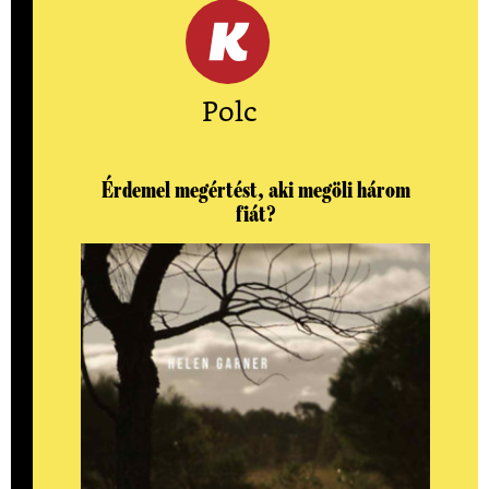
Polc
Érdemel megértést, aki megöli három
fiát?