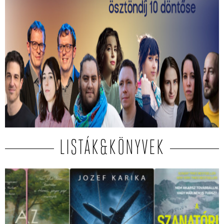
Kiválasztották a 2026-os Mastercard -
Alkotótárs ösztöndíj 10 döntősét!
Közülük kerül ki a két győztes.
LISTÁK&KÖNYVEK