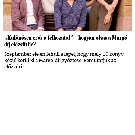
„Különösen erős a felhozatal” – hogyan olvas a Margó-
díj előzsűrije?
Szeptember elején lehull a lepel, hogy mely 10 könyv
közül kerül ki a Margó-díj győztese. Bemutatjuk az
előzsűrit.