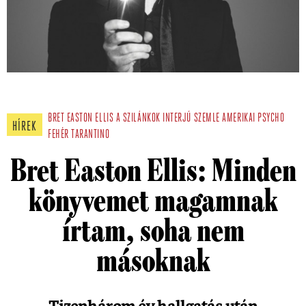
BRET EASTON ELLIS
A SZILÁNKOK
INTERJÚ
SZEMLE
AMERIKAI PSYCHO
HÍREK
FEHÉR
TARANTINO
Bret Easton Ellis: Minden
könyvemet magamnak
írtam, soha nem
másoknak