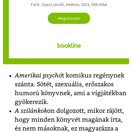
Ford.: Sepsi László, Helikon, 2023, 588 oldal
Megveszem
Amerikai psychó
t komikus regénynek
szánta. Sötét, szexuális, erőszakos
humorú könyvnek, ami a vígjátékban
gyökerezik.
A szilánkok
on dolgozott, mikor rájött,
hogy minden könyvét magának írta,
és nem másoknak, ez magyarázza a