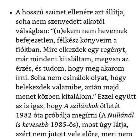
A hosszú szünet ellenére azt állítja,
soha nem szenvedett alkotói
válságban: “(n)ekem nem hevernek
befejezetlen, félkész könyveim a
fiókban. Mire elkezdek egy regényt,
már mindent kitaláltam, megvan az
érzés, és tudom, hogy meg akarom
írni. Soha nem csinálok olyat, hogy
belekezdek valamibe, aztán majd
menet közben kitalálom.” Ezzel együtt
az is igaz, hogy
A szilánkok
ötletét
1982 óta próbálja megírni (A
Nullánál
is kevesebb
1985-ös), most úgy látja,
azért nem jutott vele előre, mert nem