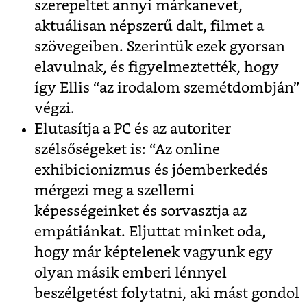
szerepeltet annyi márkanevet,
aktuálisan népszerű dalt, filmet a
szövegeiben. Szerintük ezek gyorsan
elavulnak, és figyelmeztették, hogy
így Ellis “az irodalom szemétdombján”
végzi.
Elutasítja a PC és az autoriter
szélsőségeket is: “Az online
exhibicionizmus és jóemberkedés
mérgezi meg a szellemi
képességeinket és sorvasztja az
empátiánkat. Eljuttat minket oda,
hogy már képtelenek vagyunk egy
olyan másik emberi lénnyel
beszélgetést folytatni, aki mást gondol