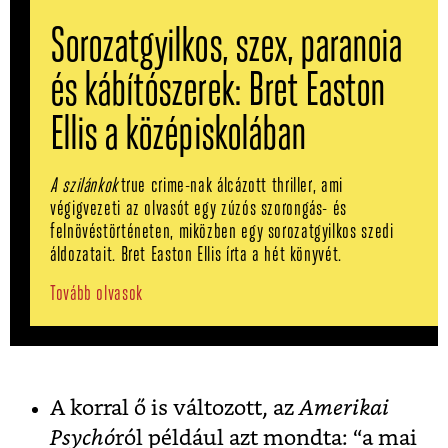
Sorozatgyilkos, szex, paranoia
és kábítószerek: Bret Easton
Ellis a középiskolában
A szilánkok
true crime-nak álcázott thriller, ami
végigvezeti az olvasót egy zúzós szorongás- és
felnövéstörténeten, miközben egy sorozatgyilkos szedi
áldozatait. Bret Easton Ellis írta a hét könyvét.
Tovább olvasok
A korral ő is változott, az
Amerikai
Psychó
ról például azt mondta: “a mai