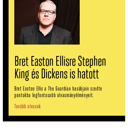
Bret Easton Ellisre Stephen
King és Dickens is hatott
Bret Easton Ellis a The Guardian hasábjain szedte
pontokba legfontosabb olvasmányélményeit.
Tovább olvasok