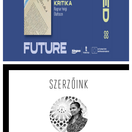
Lehet-e izgalmas egy
hagyatékfelszámolás? – Ragnar Helgi
Ólafsson: Apám könyvtára
Megmenthető-e a feledéstől mindaz, ami számunkra
értékes akkor, ha írunk róla?
SZERZŐINK