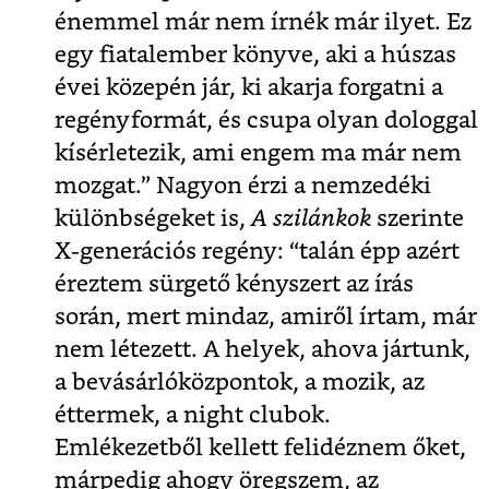
énemmel már nem írnék már ilyet. Ez
egy fiatalember könyve, aki a húszas
évei közepén jár, ki akarja forgatni a
regényformát, és csupa olyan dologgal
kísérletezik, ami engem ma már nem
mozgat.” Nagyon érzi a nemzedéki
különbségeket is,
A szilánkok
szerinte
X-generációs regény: “talán épp azért
éreztem sürgető kényszert az írás
során, mert mindaz, amiről írtam, már
nem létezett. A helyek, ahova jártunk,
a bevásárlóközpontok, a mozik, az
éttermek, a night clubok.
Emlékezetből kellett felidéznem őket,
márpedig ahogy öregszem, az