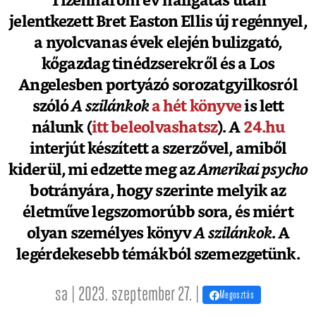
Tizenhárom év hallgatás után
jelentkezett Bret Easton Ellis új regénnyel,
a nyolcvanas évek elején bulizgató,
kőgazdag tinédzserekről és a Los
Angelesben portyázó sorozatgyilkosról
szóló
A szilánkok
a hét könyve
is lett
nálunk (
itt beleolvashatsz
). A
24.hu
interjút készített a szerzővel, amiből
kiderül, mi edzette meg az
Amerikai psycho
botrányára, hogy szerinte melyik az
életműve legszomorúbb sora, és miért
olyan személyes könyv
A szilánkok
. A
legérdekesebb témákból szemezgetünk.
sa | 2023. szeptember 27. |
Megosztás