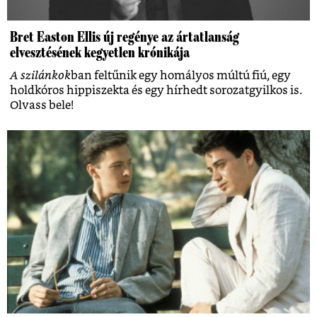
Bret Easton Ellis új regénye az ártatlanság
elvesztésének kegyetlen krónikája
A szilánkok
ban feltűnik egy homályos múltú fiú, egy
holdkóros hippiszekta és egy hírhedt sorozatgyilkos is.
Olvass bele!