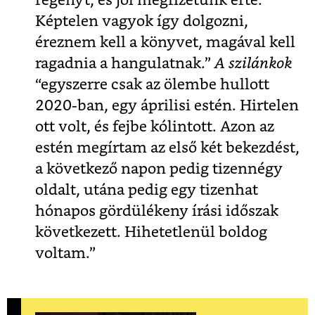
regényt, és jól megfizetünk érte.
Képtelen vagyok így dolgozni,
éreznem kell a könyvet, magával kell
ragadnia a hangulatnak.”
A szilánkok
“egyszerre csak az ölembe hullott
2020-ban, egy áprilisi estén. Hirtelen
ott volt, és fejbe kólintott. Azon az
estén megírtam az első két bekezdést,
a következő napon pedig tizennégy
oldalt, utána pedig egy tizenhat
hónapos gördülékeny írási időszak
következett. Hihetetlenül boldog
voltam.”