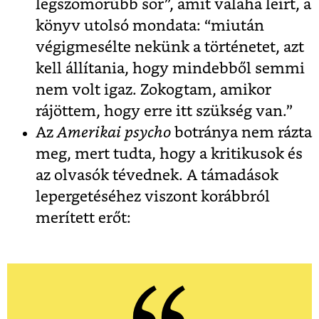
legszomorúbb sor”, amit valaha leírt, a
könyv utolsó mondata: “miután
végigmesélte nekünk a történetet, azt
kell állítania, hogy mindebből semmi
nem volt igaz. Zokogtam, amikor
rájöttem, hogy erre itt szükség van.”
Az
Amerikai psycho
botránya nem rázta
meg, mert tudta, hogy a kritikusok és
az olvasók tévednek. A támadások
lepergetéséhez viszont korábbról
merített erőt: