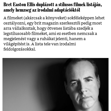
Bret Easton Ellis duplázott a stílusos filmek listáján,
amely hemzseg az irodalmi adaptációktól
A filmeket (akárcsak a könyveket) sokféleképpen lehet
osztályozni, egy brit magazin szerkesztői pedig most
arra vállalkoztak, hogy ötvenes listába szedjék a
legstílusosabb filmeket, ami ez esetben nemcsak a
megjelenést vagy a ruhákat jelenti, hanem a
világépítést is. A lista tele van irodalmi
feldolgozásokkal.