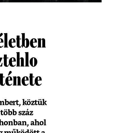
életben
tehlo
ténete
mbert, köztük
több száz
thonban, ahol
ig működött a