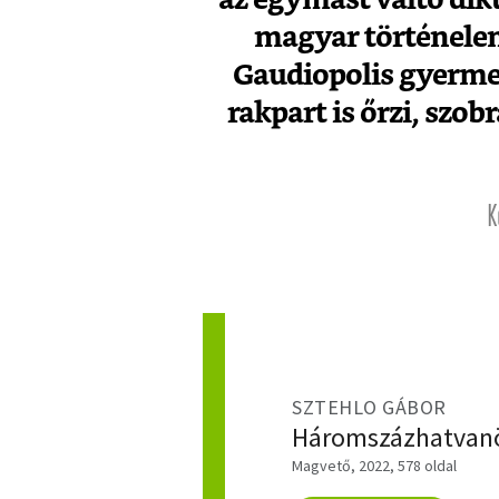
magyar történelem
Gaudiopolis gyerme
rakpart is őrzi, szob
K
SZTEHLO GÁBOR
Háromszázhatvan
Magvető, 2022, 578 oldal