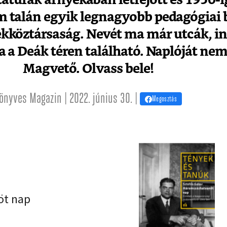
 talán egyik legnagyobb pedagógiai b
kköztársaság. Nevét ma már utcák, i
ra a Deák téren található. Naplóját nem
Magvető. Olvass bele!
önyves Magazin | 2022. június 30. |
Megosztás
öt nap