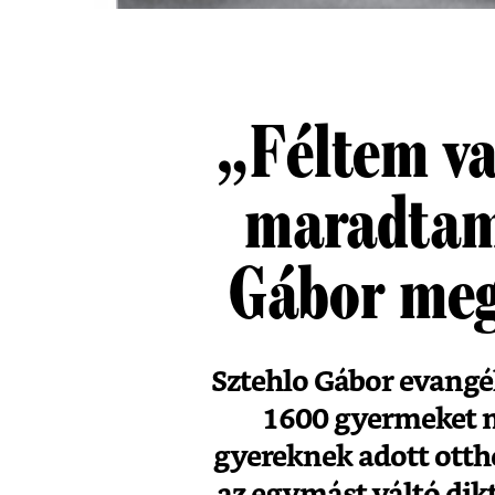
„Féltem va
maradtam
Gábor meg
Sztehlo Gábor evangé
1600 gyermeket m
gyereknek adott otth
az egymást váltó dik