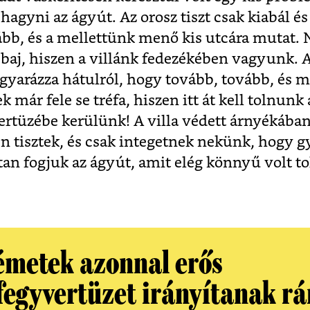
 hagyni az ágyút. Az orosz tiszt csak kiabál é
bb, és a mellettünk menő kis utcára mutat.
baj, hiszen a villánk fedezékében vagyunk.
agyarázza hátulról, hogy tovább, tovább, és 
 már fele se tréfa, hiszen itt át kell tolnunk
rtüzébe kerülünk! A villa védett árnyékában 
én tisztek, és csak integetnek nekünk, hogy g
an fogjuk az ágyút, amit elég könnyű volt tol
émetek azonnal erős
fegyvertüzet irányítanak rá