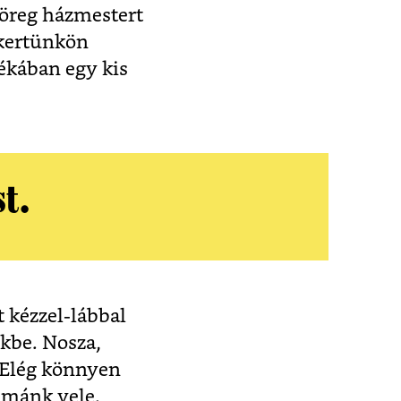
 öreg házmestert
 kertünkön
yékában egy kis
st.
t kézzel-lábbal
kbe. Nosza,
. Elég könnyen
émánk vele.