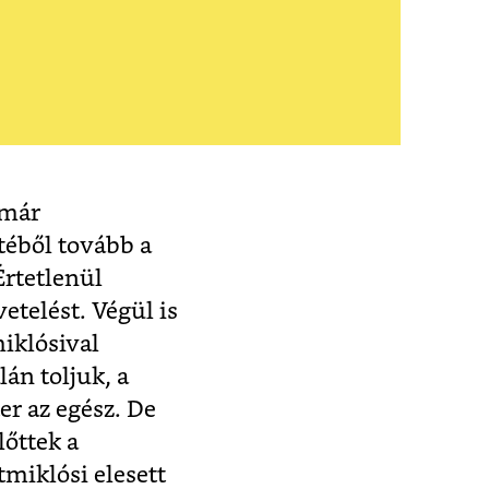
 már
etéből tovább a
Értetlenül
etelést. Végül is
iklósival
án toljuk, a
er az egész. De
lőttek a
tmiklósi elesett