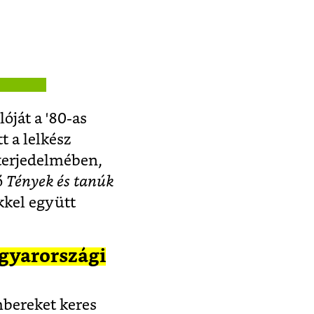
óját a '80-as
t a lelkész
 terjedelmében,
ő
Tények és tanúk
kkel együtt
gyarországi
mbereket keres