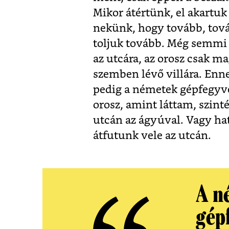
Mikor átértünk, el akartuk
nekünk, hogy tovább, tová
toljuk tovább. Még semmi 
az utcára, az orosz csak m
szemben lévő villára. Ennek
pedig a németek gépfegyve
orosz, amint láttam, szint
utcán az ágyúval. Vagy hat
átfutunk vele az utcán.
A n
gép