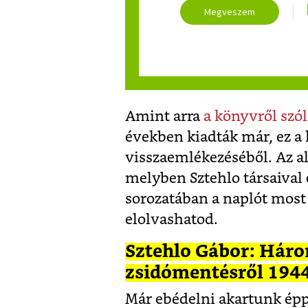
Megveszem
Amint arra
a könyvről szó
években kiadták már, ez a 
visszaemlékezéséből. Az al
melyben Sztehlo társaival
sorozatában a naplót most 
elolvashatod.
Sztehlo Gábor: Hár
zsidómentésről 1944
Már ebédelni akartunk éppe