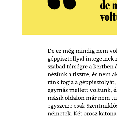
de 
vol
De ez még mindig nem volt
géppisztollyal integetnek 
szabad térségre a kertben 
nézünk a tisztre, és nem a
ránk fogja a géppisztolyát
egymás mellett voltunk, és
másik oldalon már nem tudo
egyszerre csak Szentmiklósi
németek. Két orosz katona 