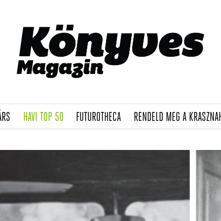
(CURRENT)
(CURRENT)
(CURRENT)
ÁRS
HAVI TOP 50
FUTUROTHECA
RENDELD MEG A KRASZNA