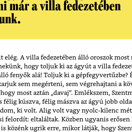
mi már a villa fedezetében
tunk.
 elég. A villa fedezetében álló oroszok most
nekünk, hogy toljuk ki az ágyút a villa fedez
álló fenyők alá! Toljuk ki a gépfegyvertűzbe? 
karjuk sem megérteni, sem végrehajtani a köv
, hogy most aztán „davaj”. Emlékszem, Szentm
 félig kúszva, félig mászva az ágyú jobb oldal
m, ki volt. Alig volt vagy nyolc-kilenc mét
 felordít: eltaláltak. Közben ugyanis erősen 
is közénk ugrik erre, mikor látják, hogy Szen