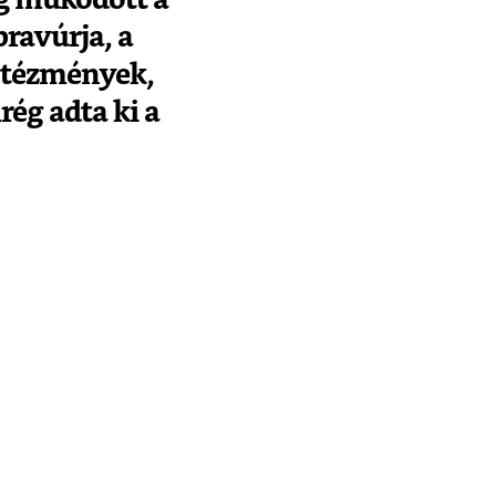
ravúrja, a
ntézmények,
rég adta ki a