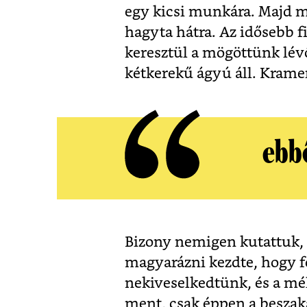
egy kicsi munkára. Majd mi
hagyta hátra. Az idősebb f
keresztül a mögöttünk lévő
kétkerekű ágyú áll. Krame
ebbő
Bizony nemigen kutattuk, h
magyarázni kezdte, hogy f
nekiveselkedtünk, és a mél
ment, csak éppen a beszaka