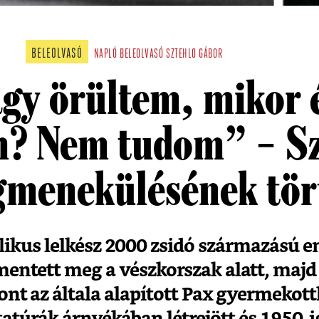
BELEOLVASÓ
NAPLÓ
BELEOLVASÓ
SZTEHLO GÁBOR
gy örültem, mikor 
? Nem tudom” – Sz
menekülésének tör
likus lelkész 2000 zsidó származású e
entett meg a vészkorszak alatt, majd 
ont az általa alapított Pax gyermekot
tatúrák árnyékában létrejött és 1950-