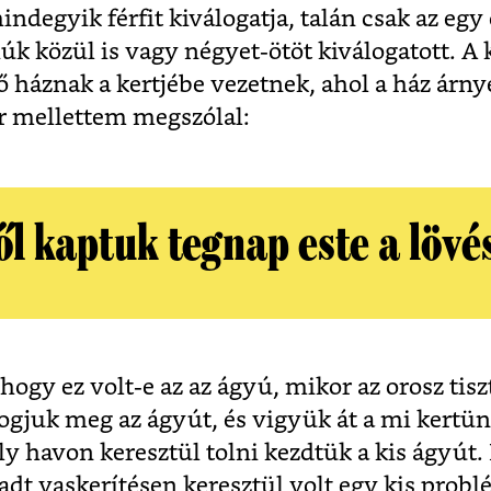
ndegyik férfit kiválogatja, talán csak az egy
iúk közül is vagy négyet-ötöt kiválogatott. A
 háznak a kertjébe vezetnek, ahol a ház árn
r mellettem megszólal:
l kaptuk tegnap este a lövé
ogy ez volt-e az az ágyú, mikor az orosz tisz
ogjuk meg az ágyút, és vigyük át a mi kertün
y havon keresztül tolni kezdtük a kis ágyút
dt vaskerítésen keresztül volt egy kis probl