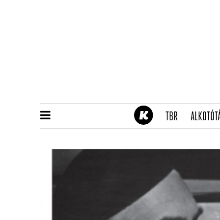
(CURRENT)
TBR
ALKOTÓT