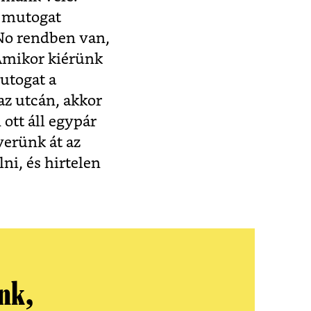
s mutogat
 No rendben van,
 Amikor kiérünk
mutogat a
 az utcán, akkor
ott áll egypár
yerünk át az
ni, és hirtelen
nk,