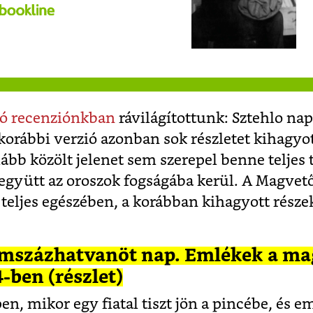
ló recenziónkban
rávilágítottunk: Sztehlo napl
korábbi verzió azonban sok részletet kihagyot
ább közölt jelenet sem szerepel benne teljes
 együtt az oroszok fogságába kerül. A Magvet
teljes egészében, a korábban kihagyott része
omszázhatvanöt nap. Emlékek a ma
-ben (részlet)
n, mikor egy fiatal tiszt jön a pincébe, és e