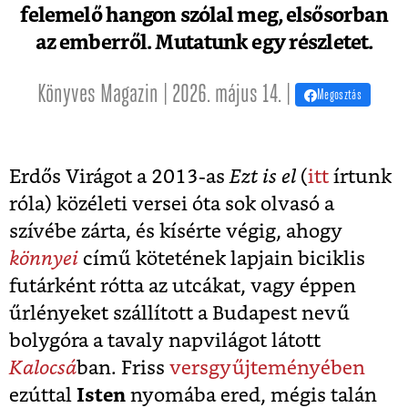
felemelő hangon szólal meg, elsősorban
az emberről. Mutatunk egy részletet.
Könyves Magazin | 2026. május 14. |
Megosztás
Erdős Virágot a 2013-as
Ezt is el
(
itt
írtunk
róla) közéleti versei óta sok olvasó a
szívébe zárta, és kísérte végig, ahogy
könnyei
című kötetének lapjain biciklis
futárként rótta az utcákat, vagy éppen
űrlényeket szállított a Budapest nevű
bolygóra a tavaly napvilágot látott
Kalocsá
ban. Friss
versgyűjteményében
ezúttal
Isten
nyomába ered, mégis talán