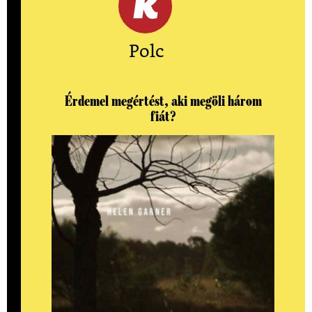
Polc
Érdemel megértést, aki megöli három
fiát?