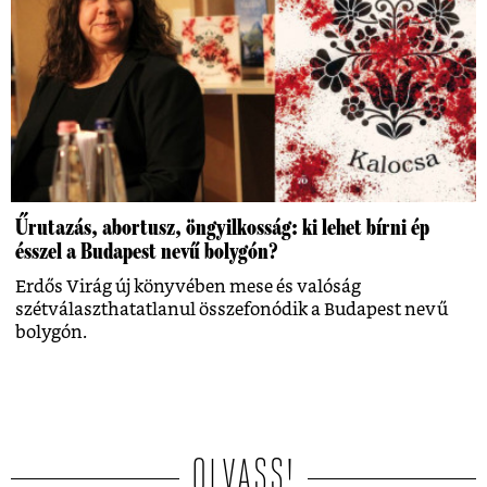
Űrutazás, abortusz, öngyilkosság: ki lehet bírni ép
ésszel a Budapest nevű bolygón?
Erdős Virág új könyvében mese és valóság
szétválaszthatatlanul összefonódik a Budapest nevű
bolygón.
OLVASS!