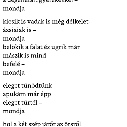
a degenerált gyerekekkel –
mondja
kicsik is vadak is még délkelet-
ázsiaiak is –
mondja
belökik a falat és ugrik már
mászik is mind
befelé –
mondja
eleget tűnődtünk
apukám már épp
eleget tűrtél –
mondja
hol a két szép járőr az őrsről