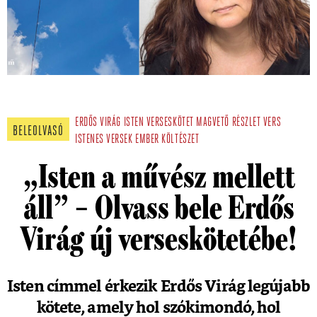
ERDŐS VIRÁG
ISTEN
VERSESKÖTET
MAGVETŐ
RÉSZLET
VERS
BELEOLVASÓ
ISTENES VERSEK
EMBER
KÖLTÉSZET
„Isten a művész mellett
áll” – Olvass bele Erdős
Virág új verseskötetébe!
Isten címmel érkezik Erdős Virág legújabb
kötete, amely hol szókimondó, hol