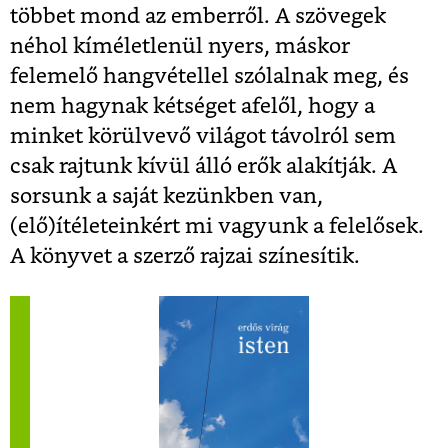
többet mond az emberről. A szövegek
néhol kíméletlenül nyers, máskor
felemelő hangvétellel szólalnak meg, és
nem hagynak kétséget afelől, hogy a
minket körülvevő világot távolról sem
csak rajtunk kívül álló erők alakítják. A
sorsunk a saját kezünkben van,
(elő)ítéleteinkért mi vagyunk a felelősek.
A könyvet a szerző rajzai színesítik.