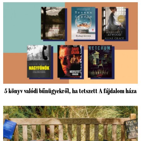
5 könyv valódi bűnügyekről, ha tetszett A fájdalom háza