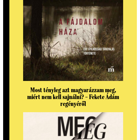
Most tényleg azt magyarázzam meg,
miért nem kell sajnálni? – Fekete Ádám
regényéről