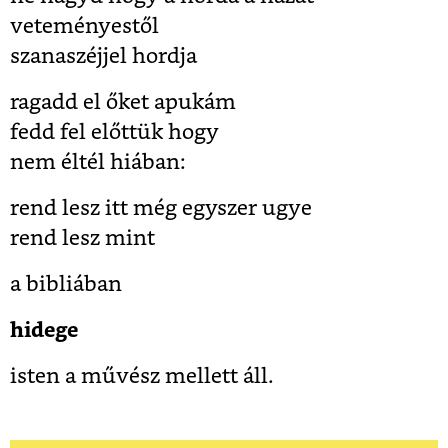
veteményestől
szanaszéjjel hordja
ragadd el őket apukám
fedd fel előttük hogy
nem éltél hiában:
rend lesz itt még egyszer ugye
rend lesz mint
a bibliában
hidege
isten a művész mellett áll.