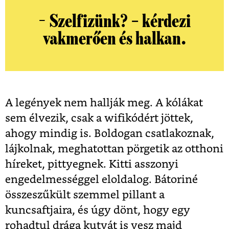
− Szelfizünk? – kérdezi
vakmerően és halkan.
A legények nem hallják meg. A kólákat
sem élvezik, csak a wifikódért jöttek,
ahogy mindig is. Boldogan csatlakoznak,
lájkolnak, meghatottan pörgetik az otthoni
híreket, pittyegnek. Kitti asszonyi
engedelmességgel eloldalog. Bátoriné
összeszűkült szemmel pillant a
kuncsaftjaira, és úgy dönt, hogy egy
rohadtul drága kutyát is vesz majd