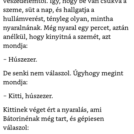
veszedelemtől. Így, hogy be van csukva a
szeme, süt a nap, és hallgatja a
hullámverést, tényleg olyan, mintha
nyaralnának. Még nyaral egy percet, aztán
anélkül, hogy kinyitná a szemét, azt
mondja:
− Húszezer.
De senki nem válaszol. Úgyhogy megint
mondja:
− Kitti, húszezer.
Kittinek véget ért a nyaralás, ami
Bátorinénak még tart, és gépiesen
válaszol: