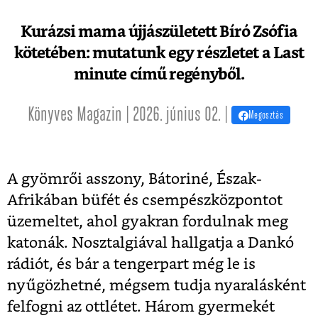
Kurázsi mama újjászületett Bíró Zsófia
kötetében: mutatunk egy részletet a Last
minute című regényből.
Könyves Magazin | 2026. június 02. |
Megosztás
A gyömrői asszony, Bátoriné, Észak-
Afrikában büfét és csempészközpontot
üzemeltet, ahol gyakran fordulnak meg
katonák. Nosztalgiával hallgatja a Dankó
rádiót, és bár a tengerpart még le is
nyűgözhetné, mégsem tudja nyaralásként
felfogni az ottlétet. Három gyermekét