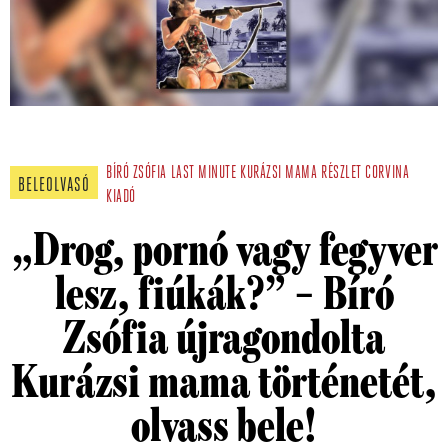
BÍRÓ ZSÓFIA
LAST MINUTE
KURÁZSI MAMA
RÉSZLET
CORVINA
BELEOLVASÓ
KIADÓ
„Drog, pornó vagy fegyver
lesz, fiúkák?” – Bíró
Zsófia újragondolta
Kurázsi mama történetét,
olvass bele!