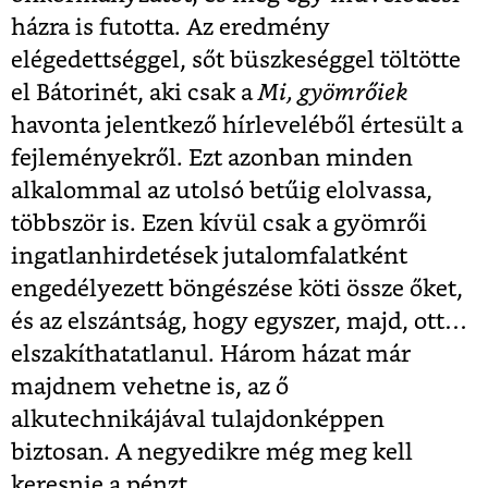
házra is futotta. Az eredmény
elégedettséggel, sőt büszkeséggel töltötte
el Bátorinét, aki csak a
Mi, gyömrőiek
havonta jelentkező hírleveléből értesült a
fejleményekről. Ezt azonban minden
alkalommal az utolsó betűig elolvassa,
többször is. Ezen kívül csak a gyömrői
ingatlanhirdetések jutalomfalatként
engedélyezett böngészése köti össze őket,
és az elszántság, hogy egyszer, majd, ott…
elszakíthatatlanul. Három házat már
majdnem vehetne is, az ő
alkutechnikájával tulajdonképpen
biztosan. A negyedikre még meg kell
keresnie a pénzt.