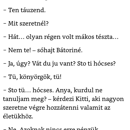
− Ten táuzend.
− Mit szeretnél?
− Hát… olyan régen volt mákos tészta…
− Nem te! – sóhajt Bátoriné.
− Ja, úgy? Vát du ju vant? Sto ti hócses?
− Tü, könyörgök, tü!
− Sto tü… hócses. Anya, kurdul ne
tanuljam meg? – kérdezi Kitti, aki nagyon
szeretne végre hozzátenni valamit az
életükhöz.
− Ne. Azoknak nincs erre pénzük.