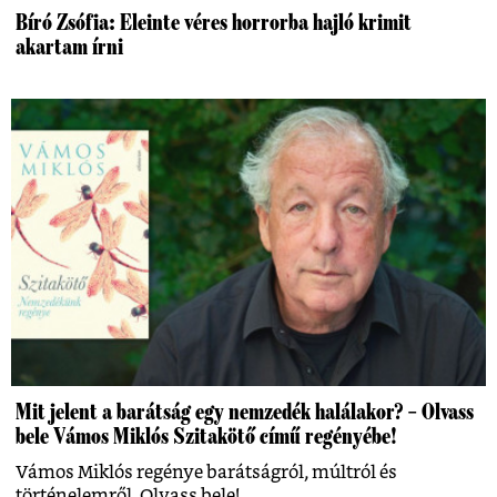
Bíró Zsófia: Eleinte véres horrorba hajló krimit
akartam írni
Mit jelent a barátság egy nemzedék halálakor? – Olvass
bele Vámos Miklós Szitakötő című regényébe!
Vámos Miklós regénye barátságról, múltról és
történelemről. Olvass bele!