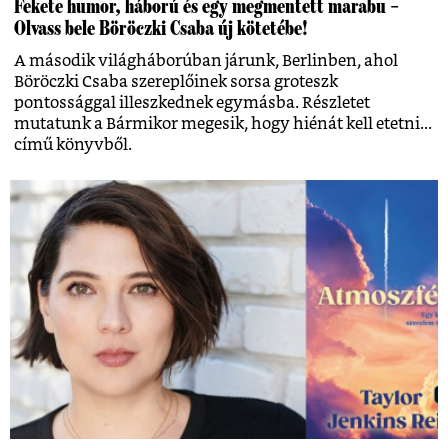
Fekete humor, háború és egy megmentett marabu –
Olvass bele Böröczki Csaba új kötetébe!
A második világháborúban járunk, Berlinben, ahol
Böröczki Csaba szereplőinek sorsa groteszk
pontossággal illeszkednek egymásba. Részletet
mutatunk a Bármikor megesik, hogy hiénát kell etetni...
című könyvből.