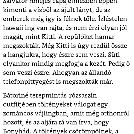
Salvator röhejes cápajelmezben éppen
kimenti a vízből az ájult lányt, de az
emberek még így is félnek tőle. Ízléstelen
hawaii ing van rajta, és nem érzi olyan jól
magát, mint Kitti. A repülőket hamar
megszokták. Még Kitti is úgy rezdül össze
a hangjukra, hogy észre sem veszi. Süti
olyankor mindig megfogja a kezét. Pedig ő
sem veszi észre. Ahogyan az állandó
telefonpittyegést is megszokták már.
Bátoriné terepmintás-rózsaszín
outfitjében töltényeket válogat egy
zománcos vájlingban, amit még otthonról
hozott, és az aljára rá van írva, hogy
Bonyhád. A töltények csörömpölnek, a