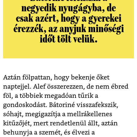
negyedik nyugágyba, de
csak azért, hogy a gyerekei
érezzék, az anyjuk minőségi
időt tölt velük.
Aztán fölpattan, hogy bekenje őket
naptejjel. Alef összerezzen, de nem ébred
föl, a többiek megadóan tűrik a
gondoskodást. Bátoriné visszafekszik,
sóhajt, megigazítja a mellrákellenes
kitűzőjét, mert rendetlenül állt, aztán
behunyja a szemét, és élvezi a