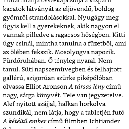
Tudattalanja összekapcsolja a vízparti
kacatok látványát az eljövendő, boldog
gyömrői strandolásokkal. Nyugágy meg
úgyis kell a gyerekeknek, akik nagyon el
vannak pilledve a ragacsos hőségben. Kitti
úgy csinál, mintha tanulna a füzetből, ami
az ölében fekszik. Mosolyogva napozik.
Fürdőruhában. Ő tényleg nyaral. Nem
tanul. Süti napszemüvegben és felhajtott
gallérú, szigorúan szürke piképólóban
olvassa Elliot Aronson
A társas lény
című
nagy, sárga könyvét. Tele van jegyzetelve.
Alef nyitott szájjal, halkan horkolva
szundikál, nem látja, hogy a tabletjén futó
A kétéltű ember
című filmben Ichtiander