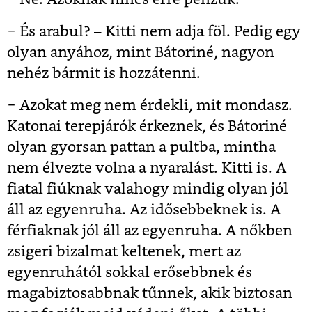
− És arabul? – Kitti nem adja föl. Pedig egy
olyan anyához, mint Bátoriné, nagyon
nehéz bármit is hozzátenni.
− Azokat meg nem érdekli, mit mondasz.
Katonai terepjárók érkeznek, és Bátoriné
olyan gyorsan pattan a pultba, mintha
nem élvezte volna a nyaralást. Kitti is. A
fiatal fiúknak valahogy mindig olyan jól
áll az egyenruha. Az idősebbeknek is. A
férfiaknak jól áll az egyenruha. A nőkben
zsigeri bizalmat keltenek, mert az
egyenruhától sokkal erősebbnek és
magabiztosabbnak tűnnek, akik biztosan