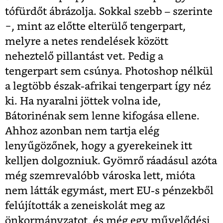
tófürdőt ábrázolja. Sokkal szebb – szerinte
−, mint az előtte elterülő tengerpart,
melyre a netes rendelések között
neheztelő pillantást vet. Pedig a
tengerpart sem csúnya. Photoshop nélkül
a legtöbb észak-afrikai tengerpart így néz
ki. Ha nyaralni jöttek volna ide,
Bátorinénak sem lenne kifogása ellene.
Ahhoz azonban nem tartja elég
lenyűgözőnek, hogy a gyerekeinek itt
kelljen dolgozniuk. Gyömrő ráadásul azóta
még szemrevalóbb városka lett, mióta
nem látták egymást, mert EU-s pénzekből
felújították a zeneiskolát meg az
önkormányzatot, és még egy művelődési