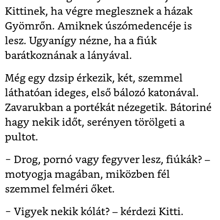
Kittinek, ha végre meglesznek a házak
Gyömrőn. Amiknek úszómedencéje is
lesz. Ugyanígy nézne, ha a fiúk
barátkoznának a lányával.
Még egy dzsip érkezik, két, szemmel
láthatóan ideges, első bálozó katonával.
Zavarukban a portékát nézegetik. Bátoriné
hagy nekik időt, serényen törölgeti a
pultot.
− Drog, pornó vagy fegyver lesz, fiúkák? –
motyogja magában, miközben fél
szemmel felméri őket.
− Vigyek nekik kólát? – kérdezi Kitti.