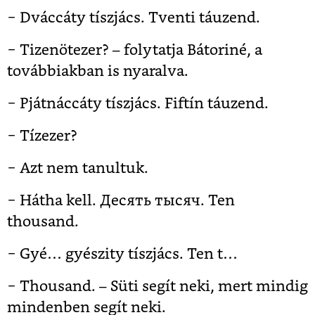
− Dváccáty tíszjács. Tventi táuzend.
− Tizenötezer? – folytatja Bátoriné, a
továbbiakban is nyaralva.
− Pjátnáccáty tíszjács. Fiftín táuzend.
− Tízezer?
− Azt nem tanultuk.
− Hátha kell. Десять тысяч. Ten
thousand.
− Gyé… gyészity tíszjács. Ten t…
− Thousand. – Süti segít neki, mert mindig
mindenben segít neki.