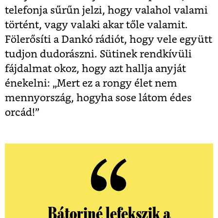
telefonja sűrűn jelzi, hogy valahol valami
történt, vagy valaki akar tőle valamit.
Fölerősíti a Dankó rádiót, hogy vele együtt
tudjon dudorászni. Sütinek rendkívüli
fájdalmat okoz, hogy azt hallja anyját
énekelni: „Mert ez a rongy élet nem
mennyország, hogyha sose látom édes
orcád!”
Bátoriné lefekszik a