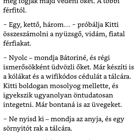
meg fogják majd védeni őket. A többi
férfitól.
− Egy, kettő, három… − próbálja Kitti
összeszámolni a nyüzsgő, vidám, fiatal
férfiakat.
− Nyolc – mondja Bátoriné, és régi
ismerősökként üdvözli őket. Már készíti is
a kólákat és a wifikódos cédulát a tálcára.
Kitti boldogan mosolyog mellette, és
igyekszik ugyanolyan öntudatosan
integetni. Már bontaná is az üvegeket.
− Ne nyisd ki – mondja az anyja, és egy
sörnyitót rak a tálcára.