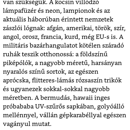
van szükségük. A kocsin villódzó
lámpafüzér és neon, lampionok és az
aktuális háborúban érintett nemzetek
zászlói lógnak: afgán, amerikai, török, szír,
angol, orosz, francia, kurd, még EU-s is. A
militáris bazárhangulatot kötélen száradó
ruhák teszik otthonossá: a földszínű
piképólók, a nagyobb méretű, harsányan
nyaralós színű sortok, az egészen
aprócska, flitteres-lámás rózsaszín trikók
és ugyanezek sokkal-sokkal nagyobb
méretben. A bermudás, hawaii inges
próbababa UV-szűrős sapkában, golyóálló
mellénnyel, vállán gépkarabéllyal egészen
vagányul mutat.