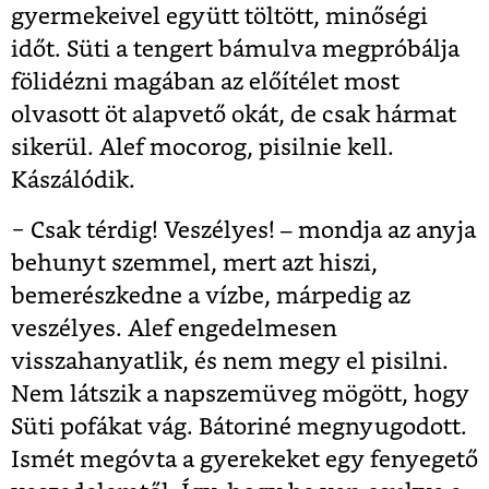
gyermekeivel együtt töltött, minőségi
időt. Süti a tengert bámulva megpróbálja
fölidézni magában az előítélet most
olvasott öt alapvető okát, de csak hármat
sikerül. Alef mocorog, pisilnie kell.
Kászálódik.
− Csak térdig! Veszélyes! – mondja az anyja
behunyt szemmel, mert azt hiszi,
bemerészkedne a vízbe, márpedig az
veszélyes. Alef engedelmesen
visszahanyatlik, és nem megy el pisilni.
Nem látszik a napszemüveg mögött, hogy
Süti pofákat vág. Bátoriné megnyugodott.
Ismét megóvta a gyerekeket egy fenyegető