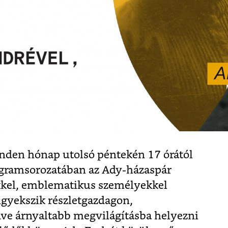
en hónap utolsó péntekén 17 órától
gramsorozatában az Ady-házaspár
kel, emblematikus személyekkel
igyekszik részletgazdagon,
ve árnyaltabb megvilágításba helyezni