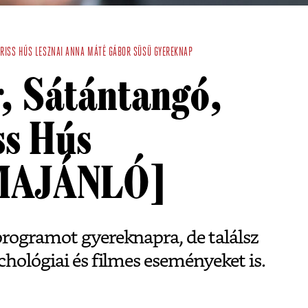
FRISS HÚS
LESZNAI ANNA
MÁTÉ GÁBOR
SÜSÜ
GYEREKNAP
, Sátántangó,
ss Hús
MAJÁNLÓ]
programot gyereknapra, de találsz
chológiai és filmes eseményeket is.