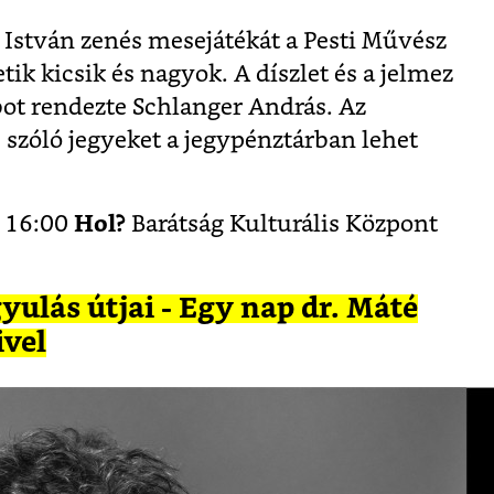
 István zenés mesejátékát a Pesti Művész
ik kicsik és nagyok. A díszlet és a jelmez
bot rendezte Schlanger András. Az
 szóló jegyeket a jegypénztárban lehet
s 16:00
Hol?
Barátság Kulturális Központ
ulás útjai - Egy nap dr. Máté
ivel