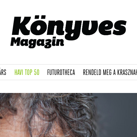
(CURRENT)
(CURRENT)
(CURRENT)
ÁRS
HAVI TOP 50
FUTUROTHECA
RENDELD MEG A KRASZNA