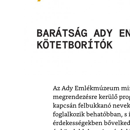
Az Ady Emlékmúzeum mind
megrendezésre kerülő pro
kapcsán felbukkanó nevek
foglalkozik behatóbban, s 
érdekességekben bővelked