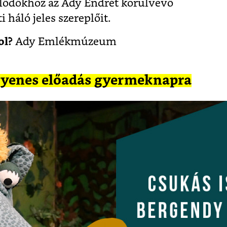
klődőkhöz az Ady Endrét körülvevő
 háló jeles szereplőit.
ol?
Ady Emlékmúzeum
ngyenes előadás gyermeknapra