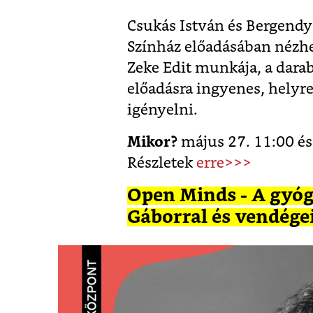
Csukás István és Bergendy
Színház előadásában nézhet
Zeke Edit munkája, a dara
előadásra ingyenes, helyre
igényelni.
Mikor?
május 27. 11:00 é
Részletek
erre>>>
Open Minds - A gyógy
Gáborral és vendége