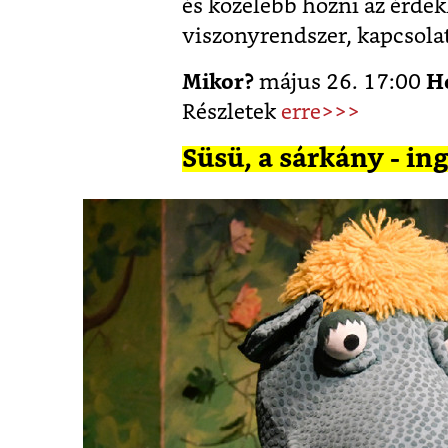
és közelebb hozni az érde
viszonyrendszer, kapcsolati
Mikor?
május 26. 17:00
H
Részletek
erre>>>
Süsü, a sárkány - i