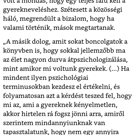
volt a mondás, hogy egy teljes falu kell a
gyerekneveléshez. Szétesett a közösségi
háló, megrendült a bizalom, hogy ha
valami történik, mások megtartanak.
„A másik dolog, amit sokat boncolgatok a
könyvben is, hogy sokkal jellemzőbb ma
az élet nagyon durva átpszichologizálása,
mint amikor mi voltunk gyerekek. (...) Ha
mindent ilyen pszichológiai
terminusokban kezdesz el értékelni, és
folyamatosan azt a kérdést teszed fel, hogy
mi az, ami a gyereknek kényelmetlen,
akkor hirtelen rá fogsz jönni arra, amiről
szerintem mindannyiunknak van
tapasztalatunk, hogy nem egy annyira