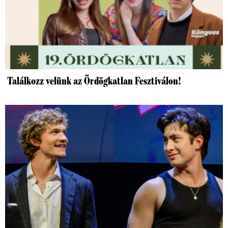
Találkozz velünk az Ördögkatlan Fesztiválon!