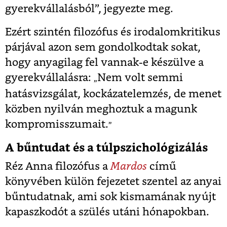
gyerekvállalásból”, jegyezte meg.
Ezért szintén filozófus és irodalomkritikus
párjával azon sem gondolkodtak sokat,
hogy anyagilag fel vannak-e készülve a
gyerekvállalásra:
Ne
m volt semmi
„
hatásvizsgálat, kockázatelemzés, de menet
közben nyilván meghoztuk a magunk
kompromisszumait.
”
A bűntudat és a túlpszichológizálás
Réz Anna filozófus a
Mardos
című
könyvében külön fejezetet szentel az anyai
bűntudatnak, ami sok kismamának nyújt
kapaszkodót a szülés utáni hónapokban.