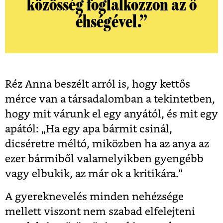
közösség foglalkozzon az ő
éhségével.”
Réz Anna beszélt arról is, hogy kettős
mérce van a társadalomban a tekintetben,
hogy mit várunk el egy anyától, és mit egy
apától:
„
H
a egy apa bármit csinál,
dicséretre méltó, miközben ha az anya az
ezer bármiből valamelyikben gyengébb
vagy elbukik, az már ok a kritikára.”
A gyereknevelés minden nehézsége
mellett viszont nem szabad elfelejteni