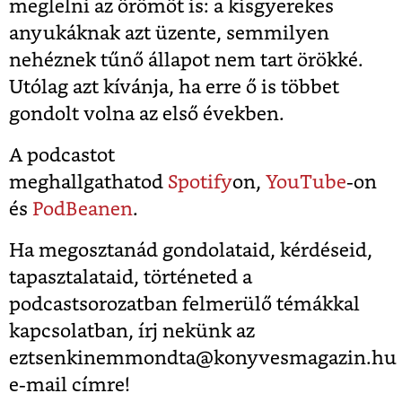
meglelni az örömöt is: a kisgyerekes
anyukáknak azt üzente, semmilyen
nehéznek tűnő állapot nem tart örökké.
Utólag azt kívánja, ha erre ő is többet
gondolt volna az első években.
A podcastot
meghallgathatod
Spotify
on,
YouTube
-on
és
PodBeanen
.
Ha megosztanád gondolataid, kérdéseid,
tapasztalataid, történeted a
podcastsorozatban felmerülő témákkal
kapcsolatban, írj nekünk az
eztsenkinemmondta@konyvesmagazin.hu
e-mail címre!