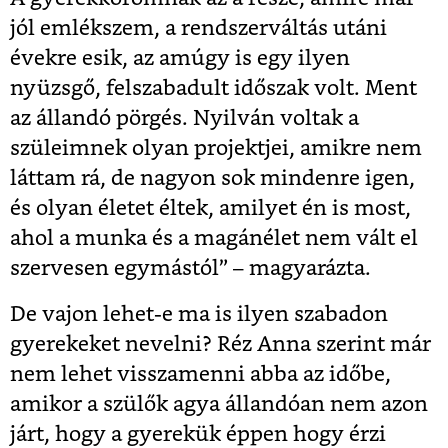
jól emlékszem, a rendszerváltás utáni
évekre esik, az amúgy is egy ilyen
nyüzsgő, felszabadult időszak volt. Ment
az állandó pörgés. Nyilván voltak a
szüleimnek olyan projektjei, amikre nem
láttam rá, de nagyon sok mindenre igen,
és olyan életet éltek, amilyet én is most,
ahol a munka és a magánélet nem vált el
szervesen egymástól” – magyarázta.
De vajon lehet-e ma is ilyen szabadon
gyerekeket nevelni? Réz Anna szerint már
nem lehet visszamenni abba az időbe,
amikor a szülők agya állandóan nem azon
járt, hogy a gyerekük éppen hogy érzi