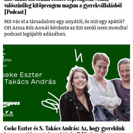
valószínűleg kitöprengem magam a gyerekvállalásból
[Podcast]
Mit vár el a társadalom egy anyától, és mit egy apától?
Ott Anna Réz Annát kérdezte az Ezt senki nem mondta!
podcast legújabb adásában.
Cseke Eszter és S. Takács András: Az, hogy gyerekünk