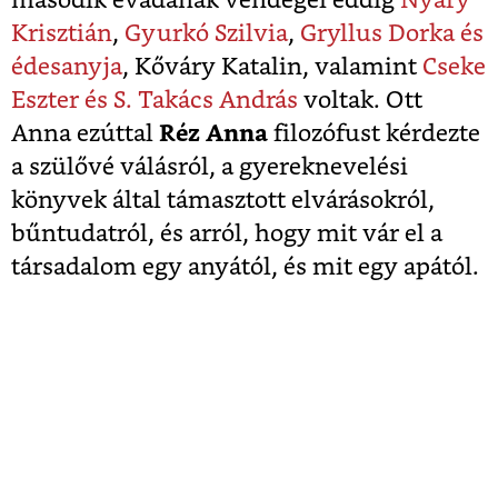
második évadának vendégei eddig
Nyáry
Krisztián
,
Gyurkó Szilvia
,
Gryllus Dorka és
édesanyja
, Kőváry Katalin, valamint
Cseke
Eszter és S. Takács András
voltak. Ott
Anna ezúttal
Réz Anna
filozófust kérdezte
a szülővé válásról, a gyereknevelési
könyvek által támasztott elvárásokról,
bűntudatról, és arról, hogy mit vár el a
társadalom egy anyától, és mit egy apától.