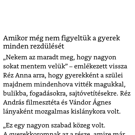
Amikor még nem figyeltük a gyerek
minden rezdülését
„
Nekem az maradt meg, hogy nagyon
sokat mentem velük
”
– emlékezett vissza
Réz Anna arra, hogy gyerekként a szülei
majdnem mindenhova vitték magukkal,
bulikba, fogadásokra, sajtóvetítésekre. Réz
András filmesztéta és Vándor Ágnes
lányaként mozgalmas kislánykora volt.
„Ez egy nagyon szabad közeg volt.
A gyerekkoromnak az a része, amire már