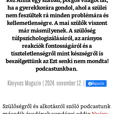
Réz Anna egy szabad, pörgős világot lát,
ha a gyerekkorára gondol, ahol a szülei
nem feszültek rá minden problémára és
kellemetlenségre. A mai szülők viszont
már másmilyenek. A szülőség
túlpszichologizálásáról, az arányos
reakciók fontosságáról és a
tiszteletlenségről mint készségről is
beszélgettünk az Ezt senki nem mondta!
podcastunkban.
Könyves Magazin | 2024. november 12. |
Megosztás
Szülőségről és alkotásról szóló podcastunk