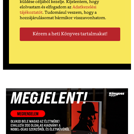
küldése céljából kezelje. Kijelentem, hogy
elolvastam és elfogadom az
Adatkezelési
tájékoztatót
. Tudomásul veszem, hogy a
hozzájárulásomat bármikor visszavonhatom.