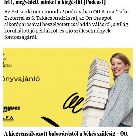
lett, megvédett minket a kiégéstől [Podcast]
Az Ezt senki nem mondta! podcastban Ott Anna Cseke
Eszterrel és S. Takács Andrással, az On the spot
alkotópárosával beszélgetett családdá válásról, a világ
körül látott jó példákról, és a jó szülésélmények
fontosságáról.
A kiegyensúlyozott babavárástól a békés szülésig – Ott