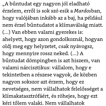
„A bűntudat egy nagyon jól eladható
érzelem, erről is sok szó esik a
Mardos
ban,
hogy valójában inkább az a baj, ha például
nem érzel bűntudatot a klímaválság miatt.
(...) Van ebben valami gyerekes is:
ahelyett, hogy azon gondolkoznál, hogyan
oldj meg egy helyzetet, csak nyávogsz,
hogy mennyire rossz neked. (...) A
bűntudat dömpingben is azt hiszem, van
valami nárcisztikus: vállalom, hogy e
tekintetben a részese vagyok, de közben
nagyon sokszor azt érzem, hogy ez
nevetséges, nem vállalhatok felelősséget a
klímakatasztrófáért, és röhejes, hogy ezt
kéri tőlem valaki. Nem vállalhatok