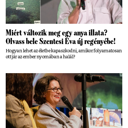
Miért változik meg egy anya illata?
Olvass bele Szentesi Éva új regényébe!
Hogyan lehet az életbe kapaszkodni, amikor folyamatosan
ott jár az ember nyomában a halál?