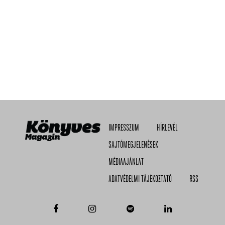
IMPRESSZUM
HÍRLEVÉL
SAJTÓMEGJELENÉSEK
MÉDIAAJÁNLAT
ADATVÉDELMI TÁJÉKOZTATÓ
RSS