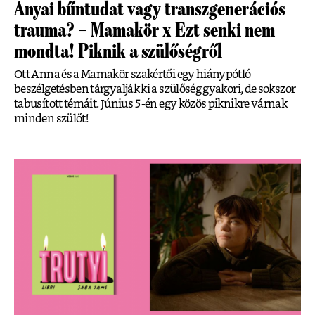
Anyai bűntudat vagy transzgenerációs
trauma? – Mamakör x Ezt senki nem
mondta! Piknik a szülőségről
Ott Anna és a Mamakör szakértői egy hiánypótló
beszélgetésben tárgyalják ki a szülőség gyakori, de sokszor
tabusított témáit. Június 5-én egy közös piknikre várnak
minden szülőt!