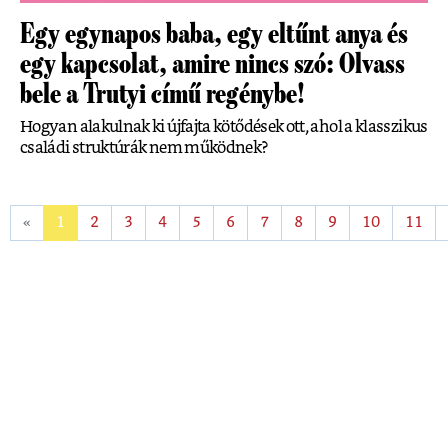
Egy egynapos baba, egy eltűnt anya és
egy kapcsolat, amire nincs szó: Olvass
bele a Trutyi című regénybe!
Hogyan alakulnak ki újfajta kötődések ott, ahol a klasszikus
családi struktúrák nem működnek?
«
1
2
3
4
5
6
7
8
9
10
11