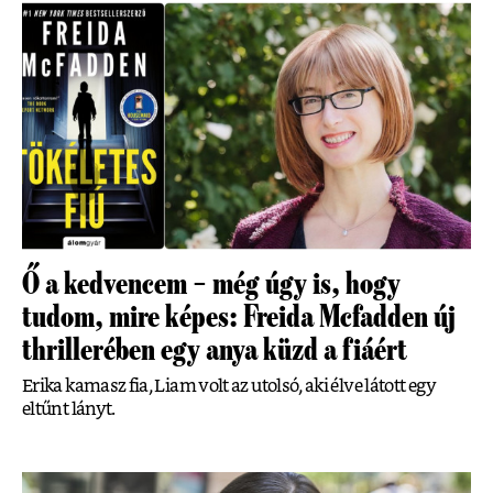
Ő a kedvencem – még úgy is, hogy
tudom, mire képes: Freida Mcfadden új
thrillerében egy anya küzd a fiáért
Erika kamasz fia, Liam volt az utolsó, aki élve látott egy
eltűnt lányt.