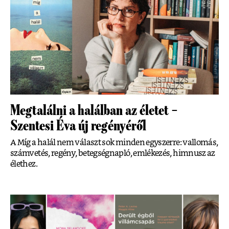
Megtalálni a halálban az életet –
Szentesi Éva új regényéről
A Míg a halál nem választ sok minden egyszerre: vallomás,
számvetés, regény, betegségnapló, emlékezés, himnusz az
élethez.