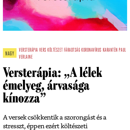
VERSTERÁPIA
VERS
KÖLTÉSZET
FÁRADTSÁG
KORONAVÍRUS
KARANTÉN
PAUL
NAGY
VERLAINE
Versterápia: „A lélek
émelyeg, árvasága
kínozza”
A versek csökkentik a szorongást és a
stresszt, éppen ezért költészeti