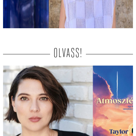
Hogyan lehet tudatosan sodródni? És milyen kérdések
peregnek le az ember fejében egy autóbaleset után?
Interjú Kemény Zsófival.
OLVASS!