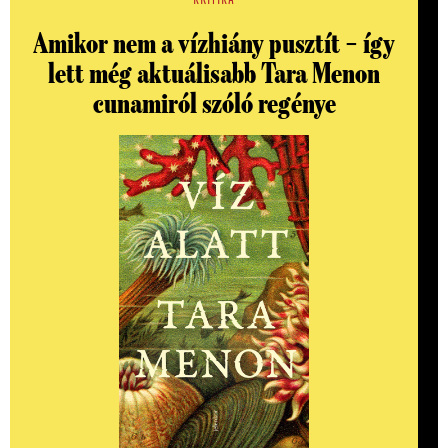
Amikor nem a vízhiány pusztít – így
lett még aktuálisabb Tara Menon
cunamiról szóló regénye