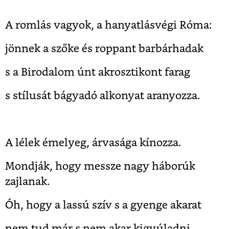
A romlás vagyok, a hanyatlásvégi Róma:
jönnek a szőke és roppant barbárhadak
s a Birodalom únt akrosztikont farag
s stílusát bágyadó alkonyat aranyozza.
A lélek émelyeg, árvasága kínozza.
Mondják, hogy messze nagy háborúk
zajlanak.
Óh, hogy a lassú szív s a gyenge akarat
nem tud már s nem akar kigyúladni