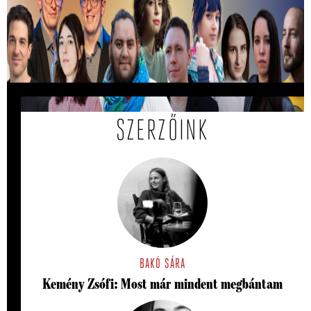
Kiválasztották a 2026-os Mastercard -
Alkotótárs ösztöndíj 10 döntősét!
Közülük kerül ki a két győztes.
SZERZŐINK
BAKÓ SÁRA
Kemény Zsófi: Most már mindent megbántam