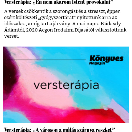
Versterápia: „Én nem akarom Istent provokálni”
A versek csökkentik a szorongást és a stresszt, éppen
ezért költészeti „gyógyszertárat” nyitottunk arra az
időszakra, amíg tart a járvány. A mai napra Nádasdy
Ádámtól, 2020 Aegon Irodalmi Díjasától választottunk
verset.
Versterápia: „A városon a múlás szárnya reszket”