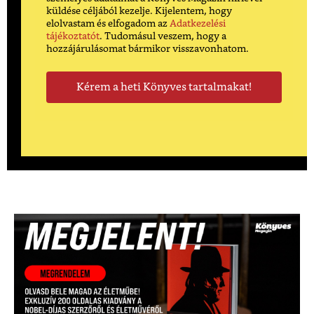
küldése céljából kezelje. Kijelentem, hogy
elolvastam és elfogadom az
Adatkezelési
tájékoztatót
. Tudomásul veszem, hogy a
hozzájárulásomat bármikor visszavonhatom.