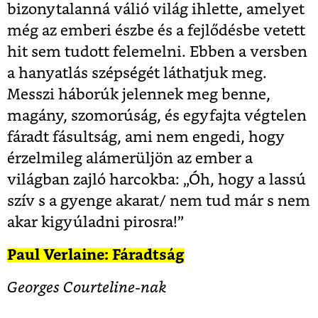
bizonytalanná válió világ ihlette, amelyet
még az emberi észbe és a fejlődésbe vetett
hit sem tudott felemelni. Ebben a versben
a hanyatlás szépségét láthatjuk meg.
Messzi háborúk jelennek meg benne,
magány, szomorúság, és egyfajta végtelen
fáradt fásultság, ami nem engedi, hogy
érzelmileg alámerüljön az ember a
világban zajló harcokba: „Óh, hogy a lassú
szív s a gyenge akarat/ nem tud már s nem
akar kigyúladni pirosra!”
Paul Verlaine: Fáradtság
Georges Courteline-nak