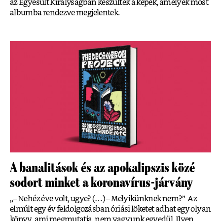
az Egyesült Királyságban készültek a képek, amelyek most
albumba rendezve megjelentek.
A banalitások és az apokalipszis közé
sodort minket a koronavírus-járvány
„– Nehéz éve volt, ugye? (…) – Melyikünknek nem?” Az
elmúlt egy év feldolgozásban óriási löketet adhat egy olyan
könyv, ami megmutatja, nem vagyunk egyedül. Ilyen