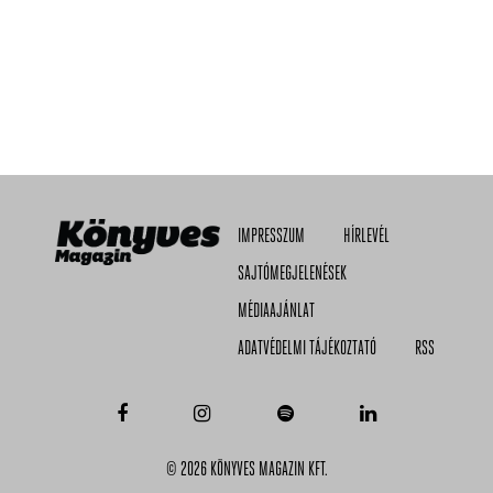
IMPRESSZUM
HÍRLEVÉL
SAJTÓMEGJELENÉSEK
MÉDIAAJÁNLAT
ADATVÉDELMI TÁJÉKOZTATÓ
RSS
© 2026 KÖNYVES MAGAZIN KFT.