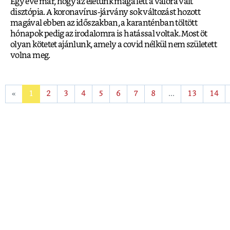
Egy éve már, hogy az életünk maga lett a valóra vált
disztópia. A koronavírus-járvány sok változást hozott
magával ebben az időszakban, a karanténban töltött
hónapok pedig az irodalomra is hatással voltak. Most öt
olyan kötetet ajánlunk, amely a covid nélkül nem született
volna meg.
«
1
2
3
4
5
6
7
8
...
13
14