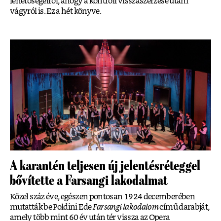
lehetőségeiről, ahogy a kontroll visszaszerzése utáni
vágyról is. Ez a hét könyve.
A karantén teljesen új jelentésréteggel
bővítette a Farsangi lakodalmat
Közel száz éve, egészen pontosan 1924 decemberében
mutatták be Poldini Ede
Farsangi lakodalom
című darabját,
amely több mint 60 év után tér vissza az Opera