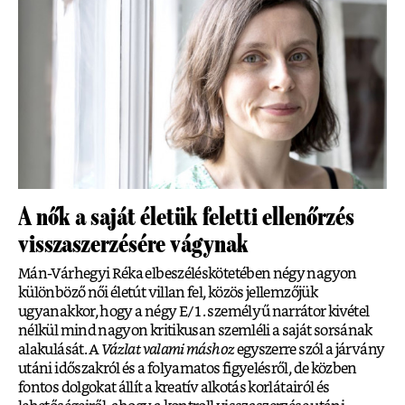
A nők a saját életük feletti ellenőrzés
visszaszerzésére vágynak
Mán-Várhegyi Réka elbeszéléskötetében négy nagyon
különböző női életút villan fel, közös jellemzőjük
ugyanakkor, hogy a négy E/1. személyű narrátor kivétel
nélkül mind nagyon kritikusan szemléli a saját sorsának
alakulását. A
Vázlat valami máshoz
egyszerre szól a járvány
utáni időszakról és a folyamatos figyelésről, de közben
fontos dolgokat állít a kreatív alkotás korlátairól és