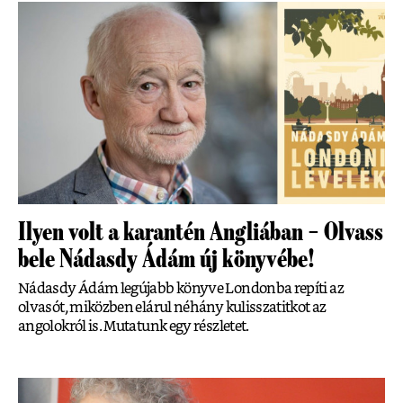
Ilyen volt a karantén Angliában – Olvass
bele Nádasdy Ádám új könyvébe!
Nádasdy Ádám legújabb könyve Londonba repíti az
olvasót, miközben elárul néhány kulisszatitkot az
angolokról is. Mutatunk egy részletet.