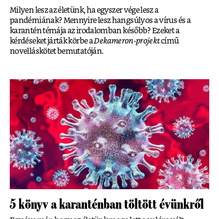
Milyen lesz az életünk, ha egyszer vége lesz a
pandémiának? Mennyire lesz hangsúlyos a vírus és a
karantén témája az irodalomban később? Ezeket a
kérdéseket járták körbe a
Dekameron-projekt
című
novelláskötet bemutatóján.
5 könyv a karanténban töltött évünkről