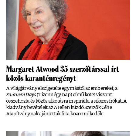
Margaret Atwood 35 szerzőtárssal írt
közös karanténregényt
A világjárvány elszigetelte egymástól az embereket, a
Fourteen Days
(Tizennégy nap) című kötet viszont
összehozta és közös alkotásra inspirálta a sikeres írókat. A
kiadvány bevételeit az AI ellen küzdő Szerzők Céhe
Alapítványnak ajánlották fel a közreműködők.