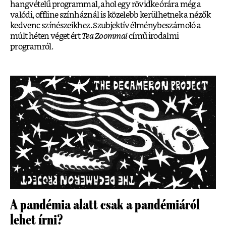
hangvételű programmal, ahol egy rövidke órára még a
valódi, offline színháznál is közelebb kerülhetnek a nézők
kedvenc színészeikhez. Szubjektív élménybeszámoló a
múlt héten véget ért
Tea Zoommal
című irodalmi
programról.
A pandémia alatt csak a pandémiáról
lehet írni?