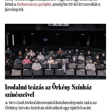
kötet a
Dekameron-projekt,
amelybe 29 író írt novellát a
járványról.
Irodalmi teázás az Örkény Színház
színészeivel
A
Vers Csak Neked
elnevezésű kezdeményezés után az
Örkény István Színház előrukkolt egy újabb baráti