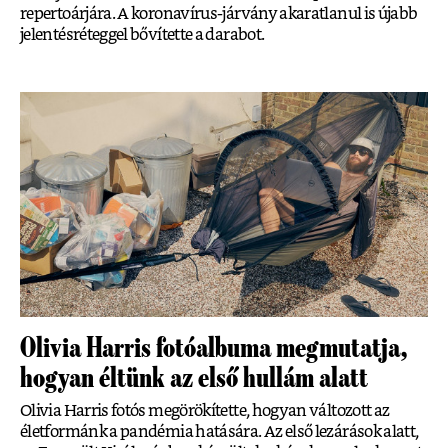
repertoárjára. A koronavírus-járvány akaratlanul is újabb
jelentésréteggel bővítette a darabot.
Olivia Harris fotóalbuma megmutatja,
hogyan éltünk az első hullám alatt
Olivia Harris fotós megörökítette, hogyan változott az
életformánk a pandémia hatására. Az első lezárások alatt,