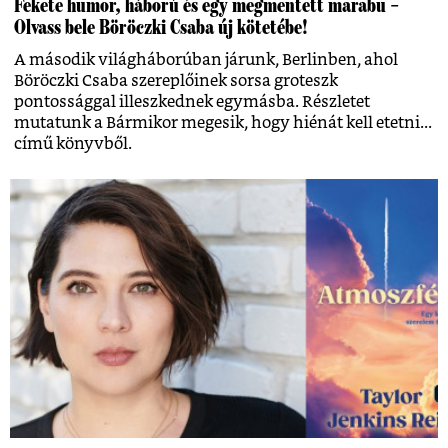
Fekete humor, háború és egy megmentett marabu –
Olvass bele Böröczki Csaba új kötetébe!
A második világháborúban járunk, Berlinben, ahol
Böröczki Csaba szereplőinek sorsa groteszk
pontossággal illeszkednek egymásba. Részletet
mutatunk a Bármikor megesik, hogy hiénát kell etetni...
című könyvből.