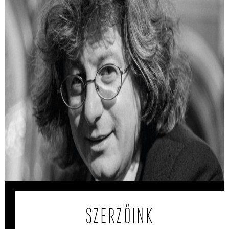
Hogyan készült Esterházy Péter legendás
Ottlik-másolata?
Esterházy Péter 1982-ben egy papírra lemásolta Ottlik
Géza kultikus regényét.
SZERZŐINK