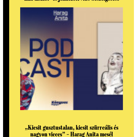
„Kicsit gusztustalan, kicsit szürreális és
nagyon vicces” – Harag Anita mesél