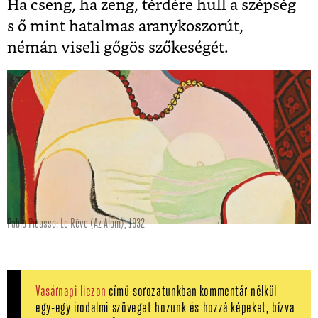
Ha cseng, ha zeng, térdére hull a szépség
s ő mint hatalmas aranykoszorút,
némán viseli gőgös szőkeségét.
Pablo Picasso: Le Rêve (Az Álom), 1932
Vasárnapi liezon
című sorozatunkban kommentár nélkül
egy-egy irodalmi szöveget hozunk és hozzá képeket, bízva