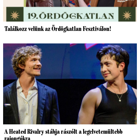
Találkozz velünk az Ördögkatlan Fesztiválon!
A Heated Rivalry stábja rászólt a legelvetemültebb
rajongókra