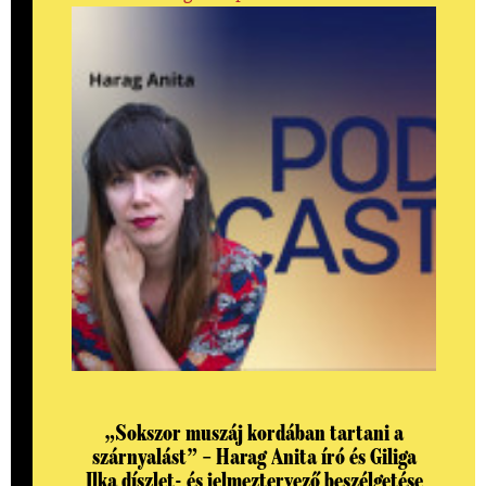
„Sokszor muszáj kordában tartani a
szárnyalást” – Harag Anita író és Giliga
Ilka díszlet- és jelmeztervező beszélgetése