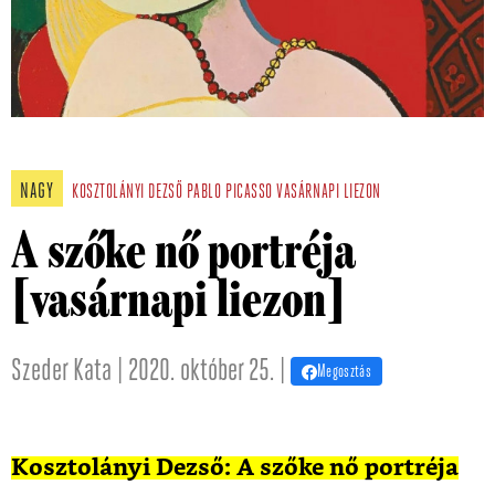
NAGY
KOSZTOLÁNYI DEZSŐ
PABLO PICASSO
VASÁRNAPI LIEZON
A szőke nő portréja
[vasárnapi liezon]
Szeder Kata | 2020. október 25. |
Megosztás
Kosztolányi Dezső: A szőke nő portréja