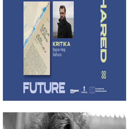
Lehet-e izgalmas egy
hagyatékfelszámolás? – Ragnar Helgi
Ólafsson: Apám könyvtára
Megmenthető-e a feledéstől mindaz, ami számunkra
értékes akkor, ha írunk róla?