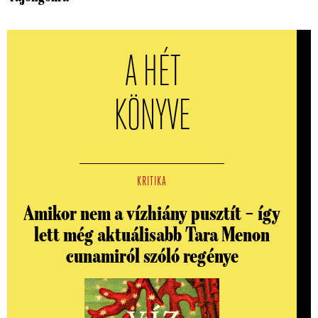
A HÉT
KÖNYVE
KRITIKA
Amikor nem a vízhiány pusztít – így
lett még aktuálisabb Tara Menon
cunamiról szóló regénye