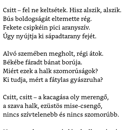
Csitt
–
fel ne keltsétek. Hisz alszik, alszik.
Bús boldogságát eltemette rég.
Fekete csipkéin pici aranyszív.
Úgy nyújtja ki sápadtarany fejét.
Alvó szemében megholt, régi átok.
Békébe fáradt bánat borúja.
Miért ezek a halk szomorúságok?
Ki tudja, mért a fátylas gyászruha?
Csitt, csitt
–
a kacagása oly merengő,
a szava halk, ezüstös mise-csengő,
nincs szívtelenebb és nincs szomorúbb.