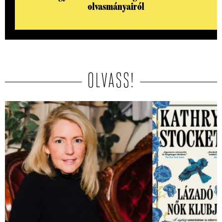
olvasmányairól
OLVASS!