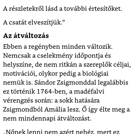
A részletekről lásd a további értesítőket.
A csatát elveszítjük.”
Az átváltozás
Ebben a regényben minden változik.
Nemcsak a cselekmény időpontja és
helyszíne, de nem ritkán a szereplők céljai,
motivációi, olykor pedig a biológiai
nemük is. Sándor Zsigmonddal legalábbis
ez történik 1764-ben, a madéfalvi
vérengzés során: a sokk hatására
Zsigmondból Amália lesz. Ő így élte meg a
nem mindennapi átváltozást.
„Nőnek lenni nem azért nehéz, mert ez