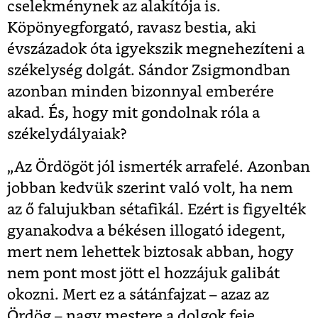
cselekménynek az alakítója is.
Köpönyegforgató, ravasz bestia, aki
évszázadok óta igyekszik megnehezíteni a
székelység dolgát. Sándor Zsigmondban
azonban minden bizonnyal emberére
akad. És, hogy mit gondolnak róla a
székelydályaiak?
„Az Ördögöt jól ismerték arrafelé. Azonban
jobban kedvük szerint való volt, ha nem
az ő falujukban sétafikál. Ezért is figyelték
gyanakodva a békésen illogató idegent,
mert nem lehettek biztosak abban, hogy
nem pont most jött el hozzájuk galibát
okozni. Mert ez a sátánfajzat – azaz az
Ördög – nagy mestere a dolgok feje