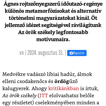
Ágnes rojtszőnyegszerű időutazó-regénye
különös metamorfózisokat és alternatív
történelmi magyarázatokat kínál. Öt
jellemző idézet segítségével rávilágítunk
Az örök székely legfontosabb
motívumaira.
vn | 2024. augusztus 31. |
Megosztás
Medvékre vadászó líbiai hadúr, álmok
elleni csodakenőcs és
ördög
űző
kalugyerek. Ahogy
kritikánkban
is írtuk,
Az örök székely
(
ITT
elolvashatsz belőle
egy részletet) cselekményében minden a