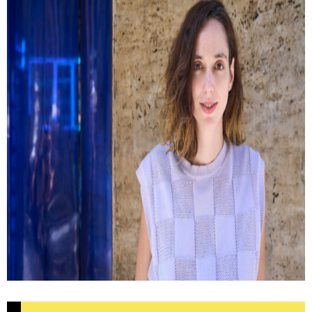
Kemény Zsófi: Most már mindent
megbántam
Hogyan lehet tudatosan sodródni? És milyen kérdések
peregnek le az ember fejében egy autóbaleset után?
Interjú Kemény Zsófival.