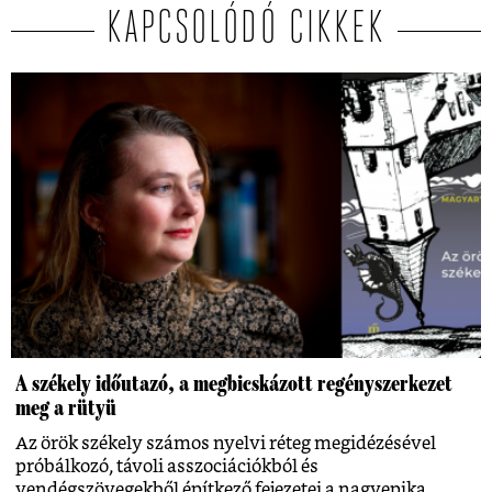
KAPCSOLÓDÓ CIKKEK
A székely időutazó, a megbicskázott regényszerkezet
meg a rütyü
Az örök székely számos nyelvi réteg megidézésével
próbálkozó, távoli asszociációkból és
vendégszövegekből építkező fejezetei a nagyepika