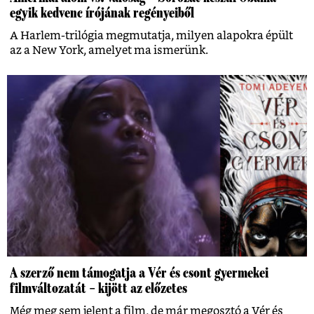
egyik kedvenc írójának regényeiből
A Harlem-trilógia megmutatja, milyen alapokra épült
az a New York, amelyet ma ismerünk.
A szerző nem támogatja a Vér és csont gyermekei
filmváltozatát – kijött az előzetes
Még meg sem jelent a film, de már megosztó a Vér és