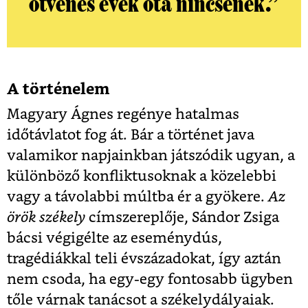
ötvenes évek óta nincsenek.”
A történelem
Magyary Ágnes regénye hatalmas
időtávlatot fog át. Bár a történet java
valamikor napjainkban játszódik ugyan, a
különböző konfliktusoknak a közelebbi
vagy a távolabbi múltba ér a gyökere.
Az
örök székely
címszereplője, Sándor Zsiga
bácsi végigélte az eseménydús,
tragédiákkal teli évszázadokat, így aztán
nem csoda, ha egy-egy fontosabb ügyben
tőle várnak tanácsot a székelydályaiak.