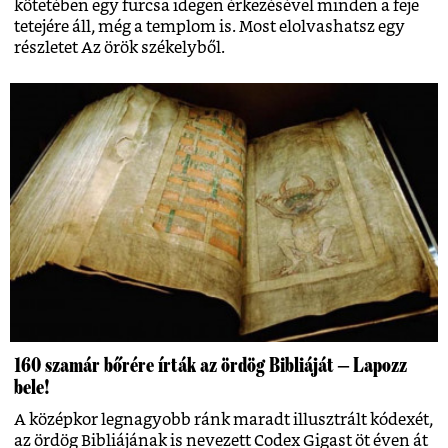
kötetében egy furcsa idegen érkezésével minden a feje
tetejére áll, még a templom is. Most elolvashatsz egy
részletet Az örök székelyből.
160 szamár bőrére írták az ördög Bibliáját ‒ Lapozz
bele!
A középkor legnagyobb ránk maradt illusztrált kódexét,
az ördög Bibliájának is nevezett Codex Gigast öt éven át