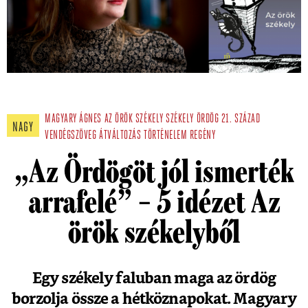
MAGYARY ÁGNES
AZ ÖRÖK SZÉKELY
SZÉKELY
ÖRDÖG
21. SZÁZAD
NAGY
VENDÉGSZÖVEG
ÁTVÁLTOZÁS
TÖRTÉNELEM
REGÉNY
„Az Ördögöt jól ismerték
arrafelé” – 5 idézet Az
örök székelyből
Egy székely faluban maga az ördög
borzolja össze a hétköznapokat. Magyary