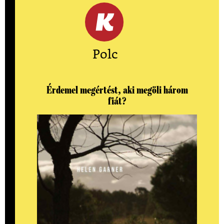
Polc
Érdemel megértést, aki megöli három
fiát?