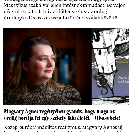
klasszikus szabályai ellen intéznek támadást. De vajon
sikerül-e utat találni az időtlenséghez az ördögi
ármánykodás összekuszálta történetszálak között?
Magyary Ágnes regényében gyanús, hogy maga az
ördög borítja fel egy székely falu életét – Olvass bele!
Közép-európai mágikus realizmus: Magyary Ágnes új