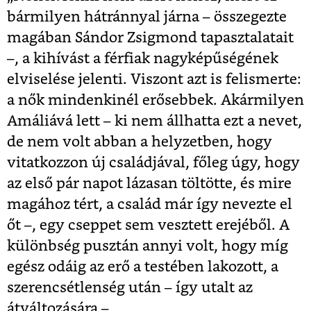
bármilyen hátránnyal járna – összegezte
magában Sándor Zsigmond tapasztalatait
–, a kihívást a férfiak nagyképűségének
elviselése jelenti. Viszont azt is felismerte:
a nők mindenkinél erősebbek. Akármilyen
Amáliává lett – ki nem állhatta ezt a nevet,
de nem volt abban a helyzetben, hogy
vitatkozzon új családjával, főleg úgy, hogy
az első pár napot lázasan töltötte, és mire
magához tért, a család már így nevezte el
őt –, egy cseppet sem vesztett erejéből. A
különbség pusztán annyi volt, hogy míg
egész odáig az erő a testében lakozott, a
szerencsétlenség után – így utalt az
átváltozására –