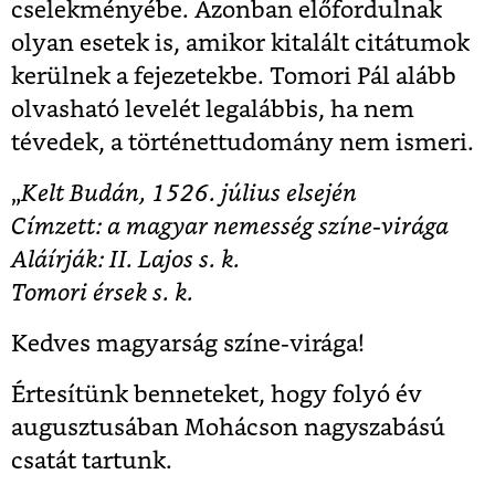
cselekményébe. Azonban előfordulnak
olyan esetek is, amikor kitalált citátumok
kerülnek a fejezetekbe. Tomori Pál alább
olvasható levelét legalábbis, ha nem
tévedek, a történettudomány nem ismeri.
„
Kelt Budán, 1526. július elsején
Címzett: a magyar nemesség színe-virága
Aláírják: II. Lajos s. k.
Tomori érsek s. k.
Kedves magyarság színe-virága!
Értesítünk benneteket, hogy folyó év
augusztusában Mohácson nagyszabású
csatát tartunk.