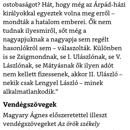
ostobaságot? Hát, hogy még az Árpád-házi
királyokkal egyeztek volna meg erről –
mondták a hatalom emberei. Ők nem
tudnak ilyesmiről, sőt még a
nagyapjuknak a nagyapja sem regélt
hasonlókról sem – válaszolták. Különben
is se Zsigmondnak, se I. Ulászlónak, se V.
Lászlónak, se Mátyásnak ők ilyen adót
nem kellett fizessenek, akkor II. Ulászló –
nekik csak Lengyel László – minek
alkalmatlankodik.”
Vendégszövegek
Magyary Ágnes előszeretettel illeszt
vendégszövegeket
Az örök székely