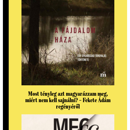
Most tényleg azt magyarázzam meg,
miért nem kell sajnálni? – Fekete Ádám
regényéről