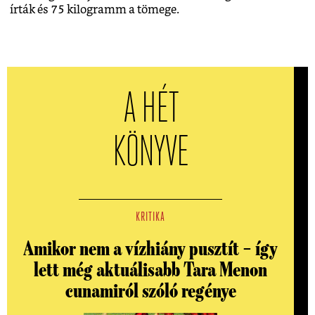
írták és 75 kilogramm a tömege.
A HÉT
KÖNYVE
KRITIKA
Amikor nem a vízhiány pusztít – így
lett még aktuálisabb Tara Menon
cunamiról szóló regénye