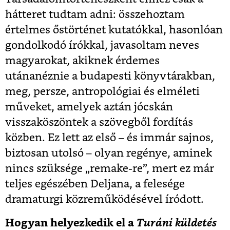
hátteret tudtam adni: összehoztam
értelmes őstörténet kutatókkal, hasonlóan
gondolkodó írókkal, javasoltam neves
magyarokat, akiknek érdemes
utánanéznie a budapesti könyvtárakban,
meg, persze, antropológiai és elméleti
műveket, amelyek aztán jócskán
visszaköszöntek a szövegből fordítás
közben. Ez lett az első – és immár sajnos,
biztosan utolsó – olyan regénye, aminek
nincs szüksége „remake-re”, mert ez már
teljes egészében Deljana, a felesége
dramaturgi közreműködésével íródott.
Hogyan helyezkedik el a
Turáni küldetés