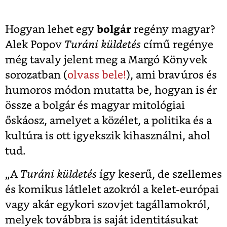
Hogyan lehet egy
bolgár
regény magyar?
Alek Popov
Turáni küldetés
című regénye
még tavaly jelent meg a Margó Könyvek
sorozatban (
olvass bele!
), ami bravúros és
humoros módon mutatta be, hogyan is ér
össze a bolgár és magyar mitológiai
őskáosz, amelyet a közélet, a politika és a
kultúra is ott igyekszik kihasználni, ahol
tud.
„A
Turáni küldetés
így keserű, de szellemes
és komikus látlelet azokról a kelet-európai
vagy akár egykori szovjet tagállamokról,
melyek továbbra is saját identitásukat