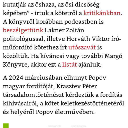
kutatják az őshaza, az ősi dicsőség
képében” - írtuk a kötetről a
kritikánkban
.
A könyvről korábban podcastben is
beszélgettünk
Lakner Zoltán
politológussal, illetve Horváth Viktor író-
műfordító kötethez írt
utószavát
is
közöltük. Ha kíváncsi vagy további Margó
Könyvre, akkor ezt a
listát
ajánluk.
A 2024 márciusában elhunyt Popov
magyar fordítóját, Krasztev Péter
társadalomtörténészt kérdeztük a fordítás
kihívásairól, a kötet keletkezéstörténetéről
és helyéről Popov életművében.