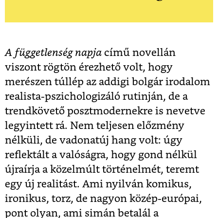
A függetlenség napja
című novellán
viszont rögtön érezhető volt, hogy
merészen túllép az addigi bolgár irodalom
realista-pszichologizáló rutinján, de a
trendkövető posztmodernekre is nevetve
legyintett rá. Nem teljesen előzmény
nélküli, de vadonatúj hang volt: úgy
reflektált a valóságra, hogy gond nélkül
újraírja a közelmúlt történelmét, teremt
egy új realitást. Ami nyilván komikus,
ironikus, torz, de nagyon közép-európai,
pont olyan, ami simán betalál a