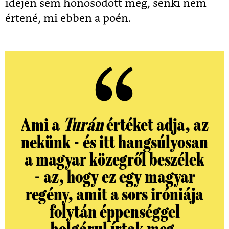
idején sem honosodott meg, senki nem
értené, mi ebben a poén.
Ami a
Turán
értéket adja, az
nekünk - és itt hangsúlyosan
a magyar közegről beszélek
- az, hogy ez egy magyar
regény, amit a sors iróniája
folytán éppenséggel