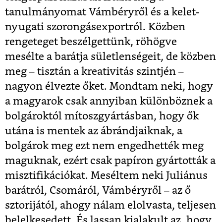
tanulmányomat Vámbéryről és a kelet-
nyugati szorongásexportról. Közben
rengeteget beszélgettünk, röhögve
mesélte a barátja sületlenségeit, de közben
meg – tisztán a kreativitás szintjén –
nagyon élvezte őket. Mondtam neki, hogy
a magyarok csak annyiban különböznek a
bolgároktól mítoszgyártásban, hogy ők
utána is mentek az ábrándjaiknak, a
bolgárok meg ezt nem engedhették meg
maguknak, ezért csak papíron gyártották a
misztifikációkat. Meséltem neki Juliánus
barátról, Csomáról, Vámbéryről – az ő
sztorijától, ahogy nálam elolvasta, teljesen
belelkesedett. És lassan kialakult az, hogy