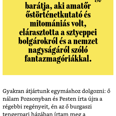
barátja, aki amatőr
őstörténetkutató és
mitomániás volt,
elárasztotta a sztyeppei
bolgárokról és a nemzet
nagyságáról szóló
fantazmagóriákkal.
Gyakran átjártunk egymáshoz dolgozni: ő
nálam Pozsonyban és Pesten írta újra a
régebbi regényeit, én az ő burgaszi
tengerpari házában írtam meg a