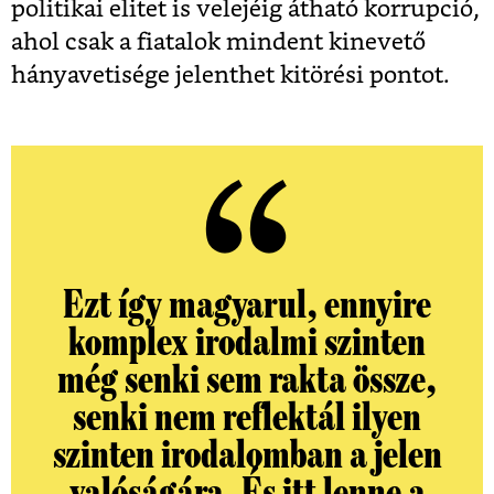
politikai elitet is velejéig átható korrupció,
ahol csak a fiatalok mindent kinevető
hányavetisége jelenthet kitörési pontot.
Ezt így magyarul, ennyire
komplex irodalmi szinten
még senki sem rakta össze,
senki nem reflektál ilyen
szinten irodalomban a jelen
valóságára. És itt lenne a