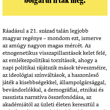
bolgárul írtak meg.
Ráadásul a 21. század talán legjobb
magyar regénye – mondom ezt, ismerve
az amúgy nagyon magas mércét. Az
etnogenetikus visszapillantások kelet felé,
az emlékezpolitikai torzítások, ahogy a
napi politikai rájátszik mások téveszméire,
az ideológiai színváltások, a haszonleső
játék a kisebbségekkel, állampolgársággal,
bevándorlókkal, a demográfiai, etnikai és
rasszista narratíva összefonódása, az
akadémiától az üzleti életen keresztül a