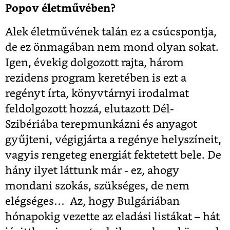
Popov életművében?
Alek életművének talán ez a csúcspontja,
de ez önmagában nem mond olyan sokat.
Igen, évekig dolgozott rajta, három
rezidens program keretében is ezt a
regényt írta, könyvtárnyi irodalmat
feldolgozott hozzá, elutazott Dél-
Szibériába terepmunkázni és anyagot
gyűjteni, végigjárta a regénye helyszíneit,
vagyis rengeteg energiát fektetett bele. De
hány ilyet láttunk már - ez, ahogy
mondani szokás, szükséges, de nem
elégséges… Az, hogy Bulgáriában
hónapokig vezette az eladási listákat – hát