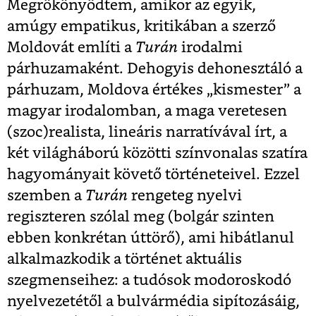
Megrökönyödtem, amikor az egyik,
amúgy empatikus, kritikában a szerző
Moldovát említi a
Turán
irodalmi
párhuzamaként. Dehogyis dehonesztáló a
párhuzam, Moldova értékes „kismester” a
magyar irodalomban, a maga veretesen
(szoc)realista, lineáris narratívával írt, a
két világháború közötti színvonalas szatíra
hagyományait követő történeteivel. Ezzel
szemben a
Turán
rengeteg nyelvi
regiszteren szólal meg (bolgár szinten
ebben konkrétan úttörő), ami hibátlanul
alkalmazkodik a történet aktuális
szegmenseihez: a tudósok modoroskodó
nyelvezetétől a bulvármédia sipítozásáig,