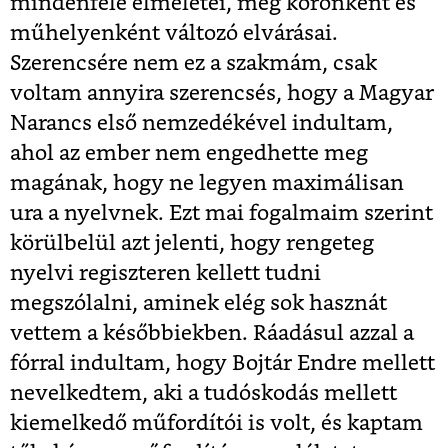
mindenféle elméletei, meg koronként és
műhelyenként változó elvárásai.
Szerencsére nem ez a szakmám, csak
voltam annyira szerencsés, hogy a Magyar
Narancs első nemzedékével indultam,
ahol az ember nem engedhette meg
magának, hogy ne legyen maximálisan
ura a nyelvnek. Ezt mai fogalmaim szerint
körülbelül azt jelenti, hogy rengeteg
nyelvi regiszteren kellett tudni
megszólalni, aminek elég sok hasznát
vettem a későbbiekben. Ráadásul azzal a
fórral indultam, hogy Bojtár Endre mellett
nevelkedtem, aki a tudóskodás mellett
kiemelkedő műfordítói is volt, és kaptam