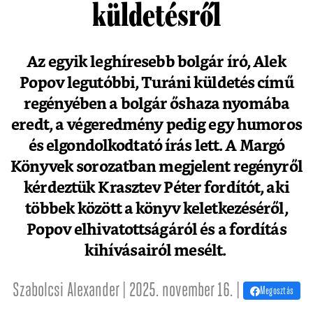
küldetésről
Az egyik leghíresebb bolgár író, Alek
Popov legutóbbi, Turáni küldetés című
regényében a bolgár őshaza nyomába
eredt, a végeredmény pedig egy humoros
és elgondolkodtató írás lett. A Margó
Könyvek sorozatban megjelent regényről
kérdeztük Krasztev Péter fordítót, aki
többek között a könyv keletkezéséről,
Popov elhivatottságáról és a fordítás
kihívásairól mesélt.
Szabolcsi Alexander | 2025. november 16. |
Megosztás