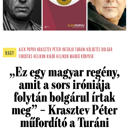
ALEK POPOV
KRASZTEV PÉTER
INTERJÚ
TURÁNI KÜLDETÉS
BOLGÁR
NAGY
FORDÍTÁS
HELIKON KIADÓ
HELIKON
MARGÓ KÖNYVEK
„Ez egy magyar regény,
amit a sors iróniája
folytán bolgárul írtak
meg” – Krasztev Péter
műfordító a Turáni