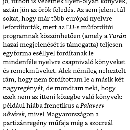
jó, itthon is vezetnek ilyen-olyan könyvek,
aztán jön az örök feledés. Az sem jelent túl
sokat, hogy már több európai nyelvre
lefordították, mert az EU-s műfordítói
programnak köszönhetően (amely a
Turán
hazai megjelenését is támogatta) teljesen
egyforma eséllyel fordítanak le
mindenféle nyelvre csapnivaló könyveket
és remekműveket. Alek némileg neheztelt
rám, hogy nem fordítottam le a másik két
nagyregényét, de mondtam neki, hogy
ezek nem az itteni közegbe való könyvek:
például hiába frenetikus a
Palaveev
nővérek
, mivel Magyarországon a
partizánregény műfaja még a szocreál