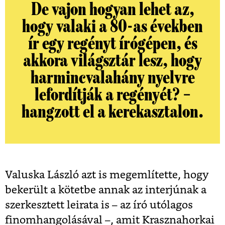
De vajon hogyan lehet az,
hogy valaki a 80-as években
ír egy regényt írógépen, és
akkora világsztár lesz, hogy
harmincvalahány nyelvre
lefordítják a regényét? –
hangzott el a kerekasztalon.
Valuska László azt is megemlítette, hogy
bekerült a kötetbe annak az interjúnak a
szerkesztett leirata is – az író utólagos
finomhangolásával –, amit Krasznahorkai