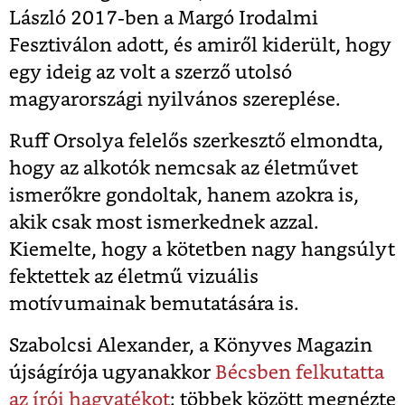
László 2017-ben a Margó Irodalmi
Fesztiválon adott, és amiről kiderült, hogy
egy ideig az volt a szerző utolsó
magyarországi nyilvános szereplése.
Ruff Orsolya felelős szerkesztő elmondta,
hogy az alkotók nemcsak az életművet
ismerőkre gondoltak, hanem azokra is,
akik csak most ismerkednek azzal.
Kiemelte, hogy a kötetben nagy hangsúlyt
fektettek az életmű vizuális
motívumainak bemutatására is.
Szabolcsi Alexander, a Könyves Magazin
újságírója ugyanakkor
Bécsben felkutatta
az írói hagyatékot
: többek között megnézte