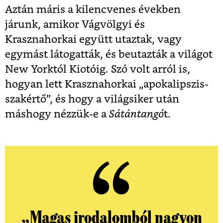
Aztán máris a kilencvenes években
járunk, amikor Vágvölgyi és
Krasznahorkai együtt utaztak, vagy
egymást látogatták, és beutazták a világot
New Yorktól Kiotóig. Szó volt arról is,
hogyan lett Krasznahorkai „apokalipszis-
szakértő”, és hogy a világsiker után
máshogy nézzük-e a
Sátántangó
t.
„Magas irodalomból nagyon