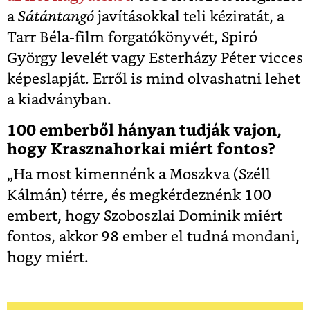
a
Sátántangó
javításokkal teli kéziratát, a
Tarr Béla-film forgatókönyvét, Spiró
György levelét vagy Esterházy Péter vicces
képeslapját. Erről is mind olvashatni lehet
a kiadványban.
100 emberből hányan tudják vajon,
hogy Krasznahorkai miért fontos?
„Ha most kimennénk a Moszkva (Széll
Kálmán) térre, és megkérdeznénk 100
embert, hogy Szoboszlai Dominik miért
fontos, akkor 98 ember el tudná mondani,
hogy miért.