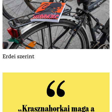
Erdei szerint
„Krasznahorkai maga a