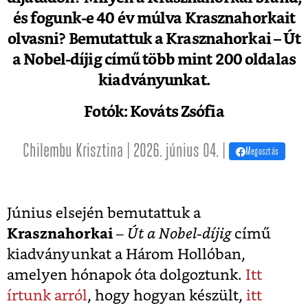
és fogunk-e 40 év múlva Krasznahorkait
olvasni? Bemutattuk a Krasznahorkai – Út
a Nobel-díjig című több mint 200 oldalas
kiadványunkat.
Fotók: Kováts Zsófia
Chilembu Krisztina | 2026. június 04. |
Megosztás
Június elsején bemutattuk a
Krasznahorkai
–
Út a Nobel-díjig
című
kiadványunkat a Három Hollóban,
amelyen hónapok óta dolgoztunk.
Itt
írtunk arról
, hogy hogyan készült,
itt