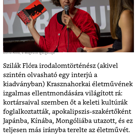
Dávid Anna, a Magvető igazgatója
Szilák Flóra irodalomtörténész (akivel
szintén olvasható egy interjú a
kiadványban) Krasznahorkai életművének
izgalmas ellentmondására világított rá:
kortársaival szemben őt a keleti kultúrák
foglalkoztatták, apokalipszis-szakértőként
Japánba, Kínába, Mongóliába utazott, és ez
teljesen más irányba terelte az életművét.