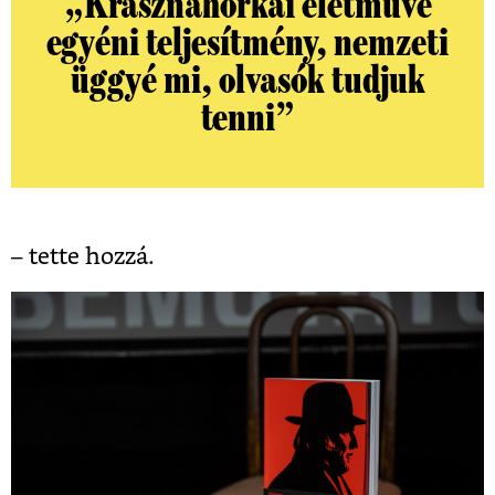
„Krasznahorkai életműve
egyéni teljesítmény, nemzeti
üggyé mi, olvasók tudjuk
tenni”
– tette hozzá.