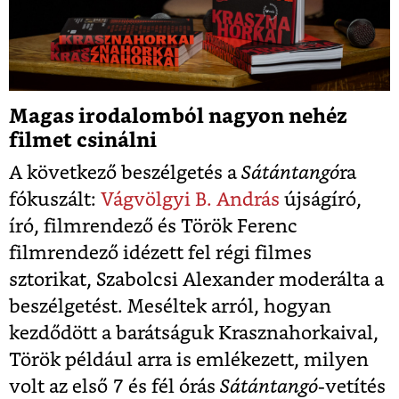
Magas irodalomból nagyon nehéz
filmet csinálni
A következő beszélgetés a
Sátántangó
ra
fókuszált:
Vágvölgyi B. András
újságíró,
író, filmrendező és Török Ferenc
filmrendező idézett fel régi filmes
sztorikat, Szabolcsi Alexander moderálta a
beszélgetést. Meséltek arról, hogyan
kezdődött a barátságuk Krasznahorkaival,
Török például arra is emlékezett, milyen
volt az első 7 és fél órás
Sátántangó
-vetítés