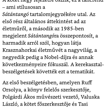
A kötet négy fejezetre oszlik, ez a táncrend
– ami stílusosan a
Sátántangó
tartalomjegyzékére utal. Az
első rész általános áttekintést ad az
életműről, a második az 1985-ben
megjelent
Sátántangó
ra összepontosít, a
harmadik arról szól, hogyan látja
Krasznahorkai életművét a nagyvilág, a
negyedik pedig a Nobel-díjra és annak
következményeire fókuszál. A kerekasztal-
beszélgetések követték ezt a tematikát.
Az első beszélgetésben, amelyen Ruff
Orsolya, a könyv felelős szerkesztője,
Polgárdi Ákos művészeti vezető, Valuska
László, a kötet főszerkesztője és Tasi