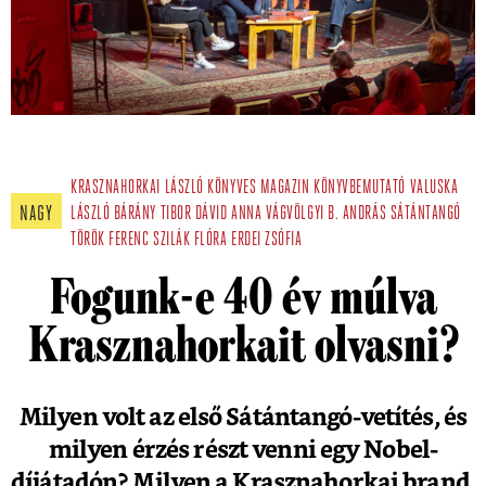
KRASZNAHORKAI LÁSZLÓ
KÖNYVES MAGAZIN
KÖNYVBEMUTATÓ
VALUSKA
NAGY
LÁSZLÓ
BÁRÁNY TIBOR
DÁVID ANNA
VÁGVÖLGYI B. ANDRÁS
SÁTÁNTANGÓ
TÖRÖK FERENC
SZILÁK FLÓRA
ERDEI ZSÓFIA
Fogunk-e 40 év múlva
Krasznahorkait olvasni?
Milyen volt az első Sátántangó-vetítés, és
milyen érzés részt venni egy Nobel-
díjátadón? Milyen a Krasznahorkai brand,