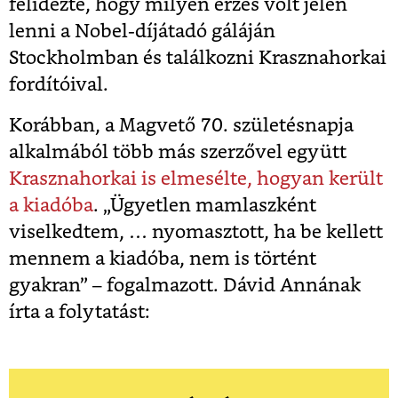
felidézte, hogy milyen érzés volt jelen
lenni a Nobel-díjátadó gáláján
Stockholmban és találkozni Krasznahorkai
fordítóival.
Korábban, a Magvető 70. születésnapja
alkalmából több más szerzővel együtt
Krasznahorkai is elmesélte, hogyan került
a kiadóba
. „Ügyetlen mamlaszként
viselkedtem, … nyomasztott, ha be kellett
mennem a kiadóba, nem is történt
gyakran” – fogalmazott. Dávid Annának
írta a folytatást: