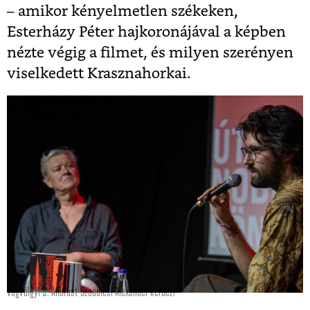
– amikor kényelmetlen székeken,
Esterházy Péter hajkoronájával a képben
nézte végig a filmet, és milyen szerényen
viselkedett Krasznahorkai.
Vágvölgyi B. Andrást Szabolcsi Alexander kérdezi