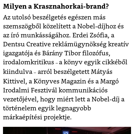
Milyen a Krasznahorkai-brand?
Az utolsó beszélgetés egészen más
szemszögből közelített a Nobel-díjhoz és
az író munkásságához. Erdei Zsófia, a
Dentsu Creative reklámügynökség kreatív
igazgatója és Bárány Tibor filozófus,
irodalomkritikus
a könyv egyik cikkéből
–
kiindulva
arról beszélgetett Mátyás
–
Kittivel, a Könyves Magazin és a Margó
Irodalmi Fesztivál kommunikációs
vezetőjével, hogy miért lett a Nobel-díj a
történelem egyik legnagyobb
márkaépítési projektje.