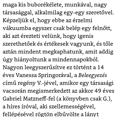
maga kis buborékélete, munkával, nagy
társasággal, alkalmilag egy-egy szeretővel.
Képzeljük el, hogy ebbe az érzelmi
vákuumba egyszer csak belép egy felnőtt,
aki azt érezteti velünk, hogy igenis
szerethetőek és értékesek vagyunk, és tőle
aztán mindent megkaphatunk, amit addig
úgy hiányoltunk a mindennapokból.
Nagyon leegyszerűsítve ez történt a 14
éves Vanessa Springorával, a
Beleegyezés
című regény V.-jével, amikor egy társasági
vacsorán megismerkedett az akkor 49 éves
Gabriel Matzneff-fel (a könyvben csak G.),
a híres íróval, aki szellemességével,
fellépésével rögtön elbűvölte a lányt