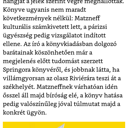
hangját a jelek szerint végre meghallották.
Könyve ugyanis nem maradt
következmények nélkül: Matzneff
kulturális számkivetett lett, a párizsi
ügyészség pedig vizsgálatot indított
ellene. Az író a könyvkiadásban dolgozó
barátainak köszönhetően már a
megjelenés előtt tudomást szerzett
Springora könyvéről, és jobbnak látta, ha
villámgyorsan az olasz Riviérára teszi át a
székhelyét. Matzneffnek várhatóan idén
ősszel áll majd bíróság elé, a könyv hatása
pedig valószínűleg jóval túlmutat majd a
konkrét ügyön.