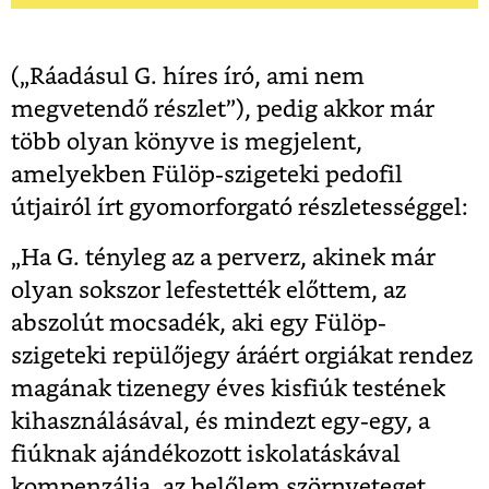
(„Ráadásul G. híres író, ami nem
megvetendő részlet”), pedig akkor már
több olyan könyve is megjelent,
amelyekben Fülöp-szigeteki pedofil
útjairól írt gyomorforgató részletességgel:
„Ha G. tényleg az a perverz, akinek már
olyan sokszor lefestették előttem, az
abszolút mocsadék, aki egy Fülöp-
szigeteki repülőjegy áráért orgiákat rendez
magának tizenegy éves kisfiúk testének
kihasználásával, és mindezt egy-egy, a
fiúknak ajándékozott iskolatáskával
kompenzálja, az belőlem szörnyeteget