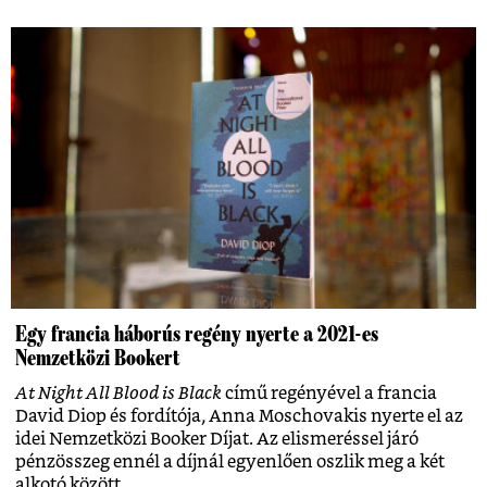
Egy francia háborús regény nyerte a 2021-es
Nemzetközi Bookert
At Night All Blood is Black
című regényével a francia
David Diop és fordítója, Anna Moschovakis nyerte el az
idei Nemzetközi Booker Díjat. Az elismeréssel járó
pénzösszeg ennél a díjnál egyenlően oszlik meg a két
alkotó között.