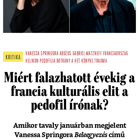
VANESSA SPRINGORA
ABÚZUS
GABRIEL MATZNEFF
FRANCIAORSZÁG
KRITIKA
HELIKON
PEDOFÍLIA
BOTRÁNY
A HÉT KÖNYVE
TRAUMA
Miért falazhatott évekig a
francia kulturális elit a
pedofil írónak?
Amikor tavaly januárban megjelent
Vanessa Springora
Beleegyezés
című