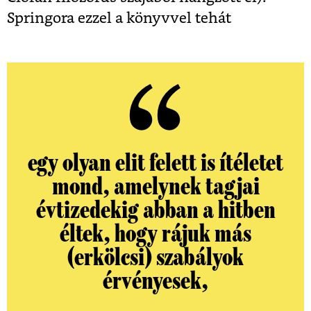
Springora ezzel a könyvvel tehát
egy olyan elit felett is ítéletet
mond, amelynek tagjai
évtizedekig abban a hitben
éltek, hogy rájuk más
(erkölcsi) szabályok
érvényesek,