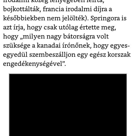
irodalmi közeg lényegében leírta,
bojkottálták, francia irodalmi díjra a
későbbiekben nem jelölték). Springora is
azt írja, hogy csak utólag értette meg,
hogy „milyen nagy bátorságra volt
szüksége a kanadai írónőnek, hogy egyes-
egyedül szembeszálljon egy egész korszak
engedékenységével”.