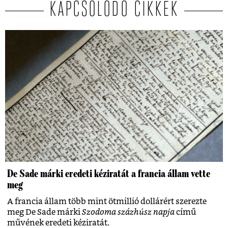
KAPCSOLÓDÓ CIKKEK
De Sade márki eredeti kéziratát a francia állam vette
meg
A francia állam több mint ötmillió dollárért szerezte
meg De Sade márki
Szodoma százhúsz napja
című
művének eredeti kéziratát.