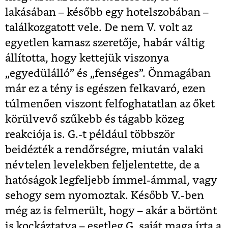
lakásában – később egy hotelszobában –
találkozgatott vele. De nem V. volt az
egyetlen kamasz szeretője, habár váltig
állította, hogy kettejük viszonya
„egyedülálló” és „fenséges”. Önmagában
már ez a tény is egészen felkavaró, ezen
túlmenően viszont felfoghatatlan az őket
körülvevő szűkebb és tágabb közeg
reakciója is. G.-t például többször
beidézték a rendőrségre, miután valaki
névtelen levelekben feljelentette, de a
hatóságok legfeljebb ímmel-ámmal, vagy
sehogy sem nyomoztak. Később V.-ben
még az is felmerült, hogy – akár a börtönt
is kockáztatva – esetleg G. saját maga írta a