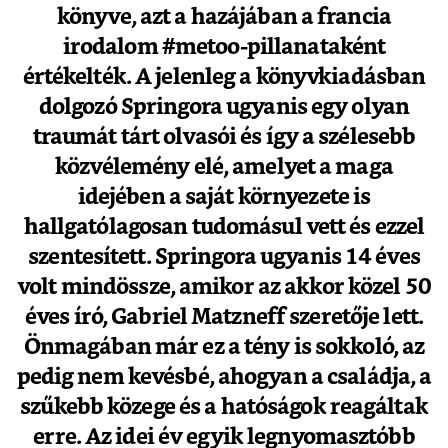
könyve, azt a hazájában a francia
irodalom #metoo-pillanataként
értékelték. A jelenleg a könyvkiadásban
dolgozó Springora ugyanis egy olyan
traumát tárt olvasói és így a szélesebb
közvélemény elé, amelyet a maga
idejében a saját környezete is
hallgatólagosan tudomásul vett és ezzel
szentesített. Springora ugyanis 14 éves
volt mindössze, amikor az akkor közel 50
éves író, Gabriel Matzneff szeretője lett.
Önmagában már ez a tény is sokkoló, az
pedig nem kevésbé, ahogyan a családja, a
szűkebb közege és a hatóságok reagáltak
erre. Az idei év egyik legnyomasztóbb