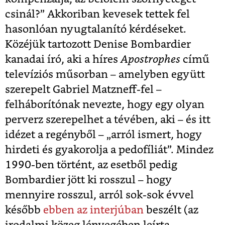
csinál?” Akkoriban kevesek tettek fel
hasonlóan nyugtalanító kérdéseket.
Közéjük tartozott Denise Bombardier
kanadai író, aki a híres
Apostrophes
című
televíziós műsorban – amelyben együtt
szerepelt Gabriel Matzneff-fel –
felháborítónak nevezte, hogy egy olyan
perverz szerepelhet a tévében, aki – és itt
idézet a regényből – „arról ismert, hogy
hirdeti és gyakorolja a pedofíliát”. Mindez
1990-ben történt, az esetből pedig
Bombardier jött ki rosszul – hogy
mennyire rosszul, arról sok-sok évvel
később
ebben az interjúban
beszélt (az