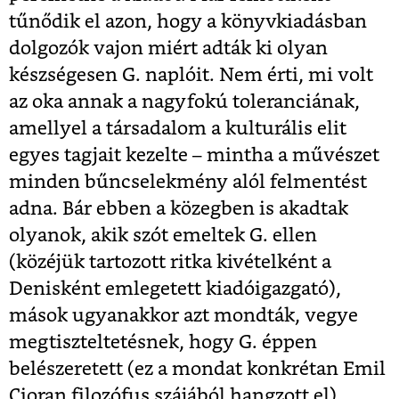
tűnődik el azon, hogy a könyvkiadásban
dolgozók vajon miért adták ki olyan
készségesen G. naplóit. Nem érti, mi volt
az oka annak a nagyfokú toleranciának,
amellyel a társadalom a kulturális elit
egyes tagjait kezelte – mintha a művészet
minden bűncselekmény alól felmentést
adna. Bár ebben a közegben is akadtak
olyanok, akik szót emeltek G. ellen
(közéjük tartozott ritka kivételként a
Denisként emlegetett kiadóigazgató),
mások ugyanakkor azt mondták, vegye
megtiszteltetésnek, hogy G. éppen
belészeretett (ez a mondat konkrétan Emil
Cioran filozófus szájából hangzott el).