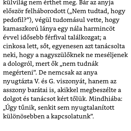
külvilág nem érthet meg. Bár az anyja
először felháborodott („
Nem tudtad, hogy
pedofil?”), végül tudomásul vette, hogy
kamaszkorú lánya egy nála harmincöt
évvel idősebb férfival találkozgat; a
cinkosa lett, sőt, egyenesen azt tanácsolta
neki, hogy a nagyszülőknek ne meséljenek
a dologról, mert ők „nem tudnák
megérteni”. De nemcsak az anya
nyugtázta V. és G. viszonyát, hanem az
asszony barátai is, akikkel megbeszélte a
dolgot és tanácsot kért tőlük. Mindhiába:
„Úgy tűnik, senkit sem nyugtalanított
különösebben a kapcsolatunk”.