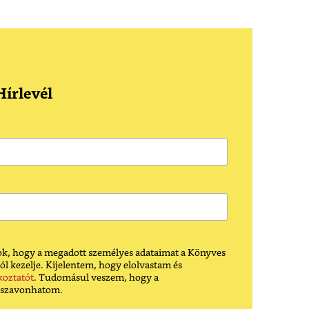
írlevél
k, hogy a megadott személyes adataimat a Könyves
ól kezelje. Kijelentem, hogy elolvastam és
koztatót
. Tudomásul veszem, hogy a
sszavonhatom.