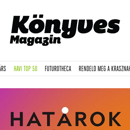
(CURRENT)
(CURRENT)
(CURRENT)
ÁRS
HAVI TOP 50
FUTUROTHECA
RENDELD MEG A KRASZNA