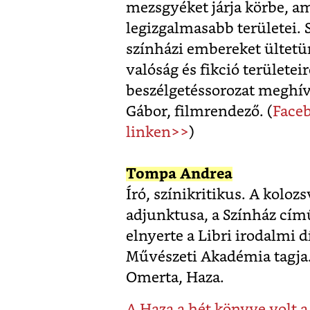
mezsgyéket járja körbe, a
legizgalmasabb területei. 
színházi embereket ültetün
valóság és fikció területe
beszélgetéssorozat meghív
Gábor, filmrendező. (
Face
linken>>
)
Tompa Andrea
Író, színikritikus. A kol
adjunktusa, a Színház című
elnyerte a Libri irodalmi 
Művészeti Akadémia tagja. 
Omerta, Haza.
A Haza a hét könyve volt