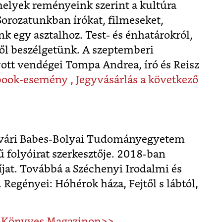
melyek reményeink szerint a kultúra
Sorozatunkban írókat, filmeseket,
k egy asztalhoz. Test- és énhatárokról,
iről beszélgetünk. A szeptemberi
ott vendégei Tompa Andrea, író és Reisz
book-esemény ,
Jegyvásárlás a következő
ozsvári Babes-Bolyai Tudományegyetem
 folyóirat szerkesztője. 2018-ban
díjat. Továbbá a Széchenyi Irodalmi és
Regényei: Hóhérok háza, Fejtől s lábtól,
 a Könyves Magazinon>>