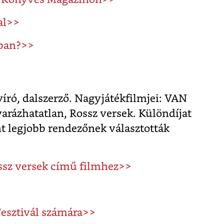
al>>
-ban?>>
író, dalszerző. Nagyjátékfilmjei: VAN
rázhatatlan, Rossz versek. Különdíjat
t legjobb rendezőnek választották
ossz versek című filmhez>>
Fesztivál számára>>