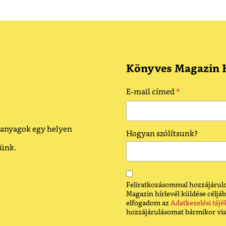
Könyves Magazin H
*
E-mail címed
 anyagok egy helyen
Hogyan szólítsunk?
dünk.
Feliratkozásommal hozzájárulo
Magazin hírlevél küldése céljáb
elfogadom az
Adatkezelési tájé
hozzájárulásomat bármikor vi