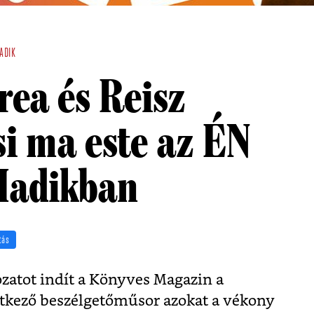
ADIK
ea és Reisz
i ma este az ÉN
 Hadikban
tás
atot indít a Könyves Magazin a
tkező beszélgetőműsor azokat a vékony