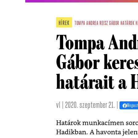
HÍREK
TOMPA ANDREA
REISZ GÁBOR
HATÁROK
H
Tompa Andr
Gábor keres
határait a
vl | 2020. szeptember 21. |
Megosz
Határok munkacímen soroz
Hadikban. A havonta jelen