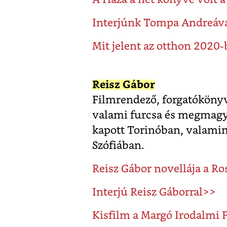
Interjúnk Tompa Andreáv
Mit jelent az otthon 2020
Reisz Gábor
Filmrendező, forgatókönyv
valami furcsa és megmagya
kapott Torinóban, valamin
Szófiában.
Reisz Gábor novellája a R
Interjú Reisz Gáborral>>
Kisfilm a Margó Irodalmi 