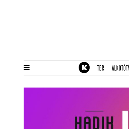
(CURRENT)
TBR
ALKOTÓT