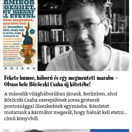
Fekete humor, háború és egy megmentett marabu –
Olvass bele Böröczki Csaba új kötetébe!
A második világháborúban járunk, Berlinben, ahol
Böröczki Csaba szereplőinek sorsa groteszk
pontossággal illeszkednek egymásba. Részletet
mutatunk a Bármikor megesik, hogy hiénát kell etetni...
című könyvből.