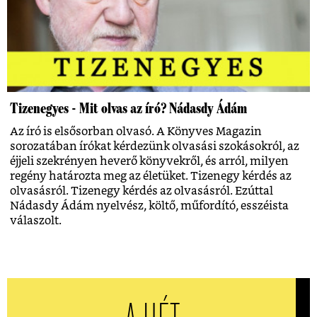
Tizenegyes - Mit olvas az író? Nádasdy Ádám
Az író is elsősorban olvasó. A Könyves Magazin
sorozatában írókat kérdezünk olvasási szokásokról, az
éjjeli szekrényen heverő könyvekről, és arról, milyen
regény határozta meg az életüket. Tizenegy kérdés az
olvasásról. Tizenegy kérdés az olvasásról. Ezúttal
Nádasdy Ádám nyelvész, költő, műfordító, esszéista
válaszolt.