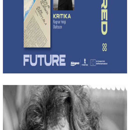
Lehet-e izgalmas egy
hagyatékfelszámolás? – Ragnar Helgi
Ólafsson: Apám könyvtára
Megmenthető-e a feledéstől mindaz, ami számunkra
értékes akkor, ha írunk róla?