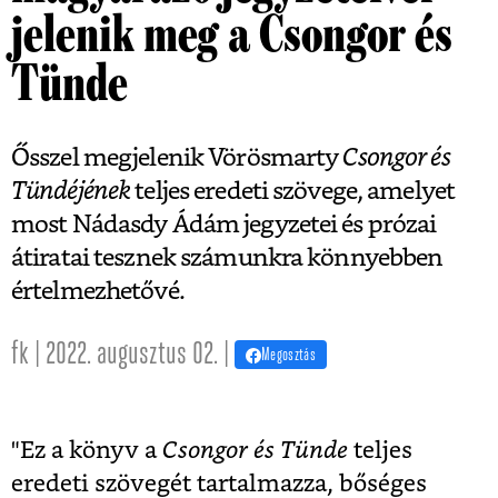
jelenik meg a Csongor és
Tünde
Ősszel megjelenik Vörösmarty
Csongor és
Tündéjének
teljes eredeti szövege, amelyet
most Nádasdy Ádám jegyzetei és prózai
átiratai tesznek számunkra könnyebben
értelmezhetővé.
fk | 2022. augusztus 02. |
Megosztás
"Ez a könyv a
Csongor és Tünde
teljes
eredeti szövegét tartalmazza, bőséges