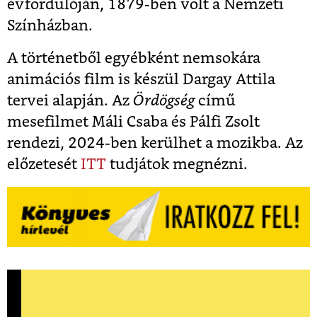
évfordulóján, 1879-ben volt a Nemzeti
Színházban.
A történetből egyébként nemsokára
animációs film is készül Dargay Attila
tervei alapján. Az
Ördögség
című
mesefilmet Máli Csaba és Pálfi Zsolt
rendezi, 2024-ben kerülhet a mozikba. Az
előzetesét
ITT
tudjátok megnézni.