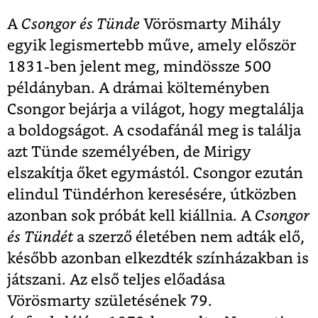
A
Csongor és Tünde
Vörösmarty Mihály
egyik legismertebb műve, amely először
1831-ben jelent meg, mindössze 500
példányban. A drámai költeményben
Csongor bejárja a világot, hogy megtalálja
a boldogságot. A csodafánál meg is találja
azt Tünde személyében, de Mirigy
elszakítja őket egymástól. Csongor ezután
elindul Tündérhon keresésére, útközben
azonban sok próbát kell kiállnia. A
Csongor
és Tündét
a szerző életében nem adták elő,
később azonban elkezdték színházakban is
játszani. Az első teljes előadása
Vörösmarty születésének 79.