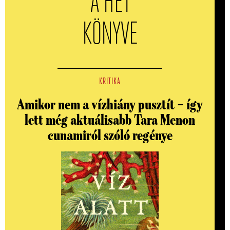
A HÉT
KÖNYVE
KRITIKA
Amikor nem a vízhiány pusztít – így
lett még aktuálisabb Tara Menon
cunamiról szóló regénye