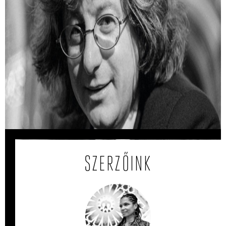
Hogyan készült Esterházy Péter legendás
Ottlik-másolata?
Esterházy Péter 1982-ben egy papírra lemásolta Ottlik
Géza kultikus regényét.
SZERZŐINK