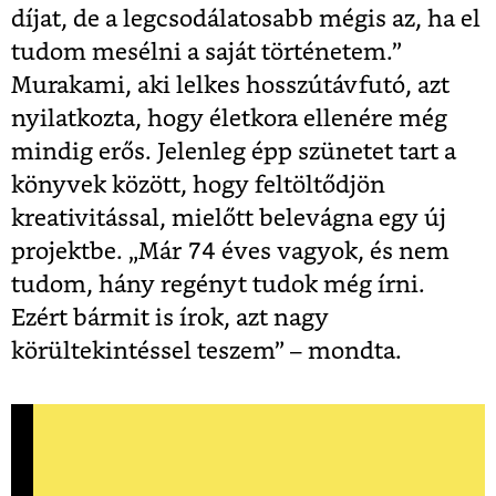
díjat, de a legcsodálatosabb mégis az, ha el
tudom mesélni a saját történetem.”
Murakami, aki lelkes hosszútávfutó, azt
nyilatkozta, hogy életkora ellenére még
mindig erős. Jelenleg épp szünetet tart a
könyvek között, hogy feltöltődjön
kreativitással, mielőtt belevágna egy új
projektbe. „Már 74 éves vagyok, és nem
tudom, hány regényt tudok még írni.
Ezért bármit is írok, azt nagy
körültekintéssel teszem” – mondta.