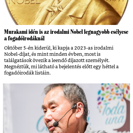
Murakami idén is az irodalmi Nobel legnagyobb esélyese
a fogadóirodáknál
Október 5-én kiderül, ki kapja a 2023-as irodalmi
Nobel-díjat, és mint minden évben, most is
találgatások övezik a leendő díjazott személyét.
Megnéztük, mi látható a bejelentés előtt egy héttel a
fogadóirodák listáin.