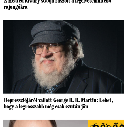
A Heated Rivalry stábja rászólt a legelvetemültebb
rajongókra
Depressziójáról vallott George R. R. Martin: Lehet,
hogy a legrosszabb még csak ezután jön