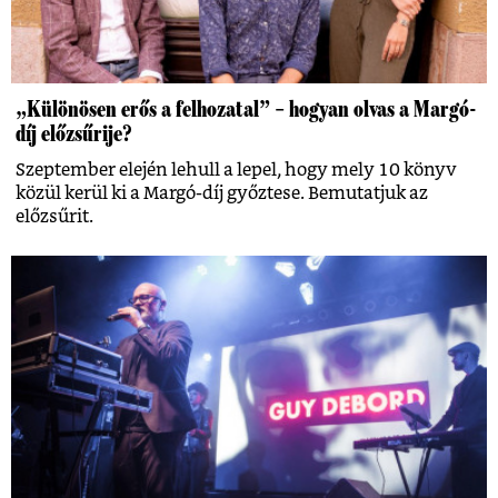
„Különösen erős a felhozatal” – hogyan olvas a Margó-
díj előzsűrije?
Szeptember elején lehull a lepel, hogy mely 10 könyv
közül kerül ki a Margó-díj győztese. Bemutatjuk az
előzsűrit.