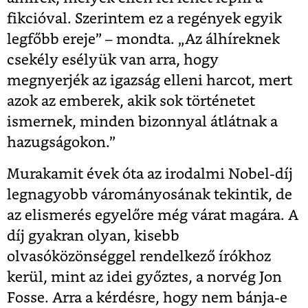
fikcióval. Szerintem ez a regények egyik
legfőbb ereje” – mondta. „Az álhíreknek
csekély esélyük van arra, hogy
megnyerjék az igazság elleni harcot, mert
azok az emberek, akik sok történetet
ismernek, minden bizonnyal átlátnak a
hazugságokon.”
Murakamit évek óta az irodalmi Nobel-díj
legnagyobb várományosának tekintik, de
az elismerés egyelőre még várat magára. A
díj gyakran olyan, kisebb
olvasóközönséggel rendelkező írókhoz
kerül, mint az idei győztes, a norvég Jon
Fosse. Arra a kérdésre, hogy nem bánja-e