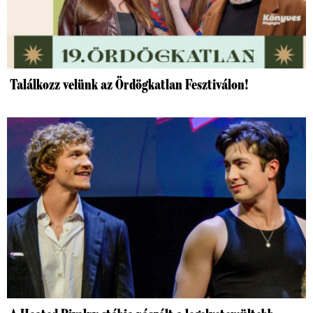
Találkozz velünk az Ördögkatlan Fesztiválon!