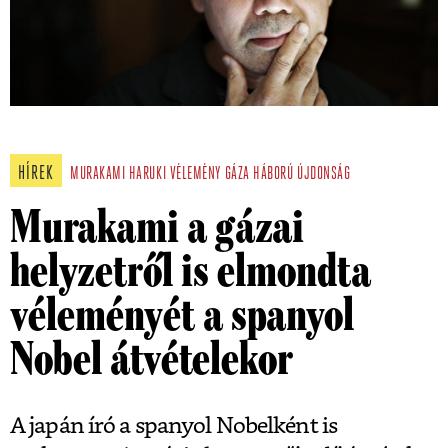
HÍREK
MURAKAMI HARUKI
VÉLEMÉNY
GÁZA
HÁBORÚ
ÚJDONSÁG
Murakami a gázai
helyzetről is elmondta
véleményét a spanyol
Nobel átvételekor
A japán író a spanyol Nobelként is