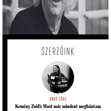
Várszegi Asztrik: Találkozásaim
Esterházy Péterrel
Milyen kapcsolata volt Esterházy Péternek a vallással?
Várszegi Asztrik visszaemlékezése.
SZERZŐINK
BAKÓ SÁRA
Kemény Zsófi: Most már mindent megbántam