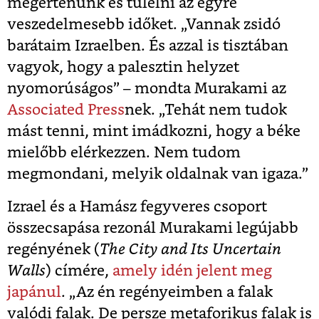
megértenünk és túlélni az egyre
veszedelmesebb időket. „Vannak zsidó
barátaim Izraelben. És azzal is tisztában
vagyok, hogy a palesztin helyzet
nyomorúságos” – mondta Murakami az
Associated Press
nek. „Tehát nem tudok
mást tenni, mint imádkozni, hogy a béke
mielőbb elérkezzen. Nem tudom
megmondani, melyik oldalnak van igaza.”
Izrael és a Hamász fegyveres csoport
összecsapása rezonál Murakami legújabb
regényének (
The City and Its Uncertain
Walls
) címére,
amely idén jelent meg
japánul
.
„Az én regényeimben a falak
valódi falak. De persze metaforikus falak is