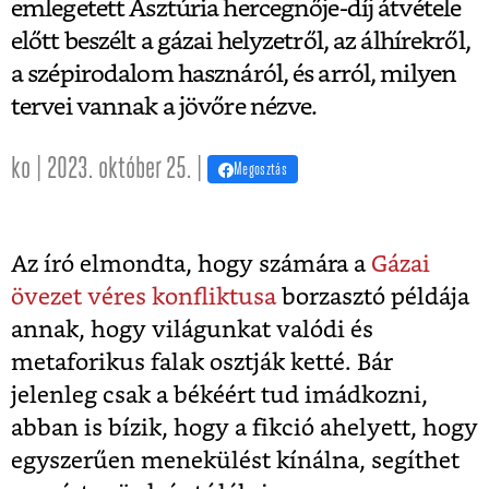
emlegetett Asztúria hercegnője-díj átvétele
előtt beszélt a gázai helyzetről, az álhírekről,
a szépirodalom hasznáról, és arról, milyen
tervei vannak a jövőre nézve.
ko | 2023. október 25. |
Megosztás
Az író elmondta, hogy számára a
Gázai
övezet véres konfliktusa
borzasztó példája
annak, hogy világunkat valódi és
metaforikus falak osztják ketté. Bár
jelenleg csak a békéért tud imádkozni,
abban is bízik, hogy a fikció ahelyett, hogy
egyszerűen menekülést kínálna, segíthet