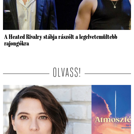
A Heated Rivalry stábja rászólt a legelvetemültebb
rajongókra
OLVASS!