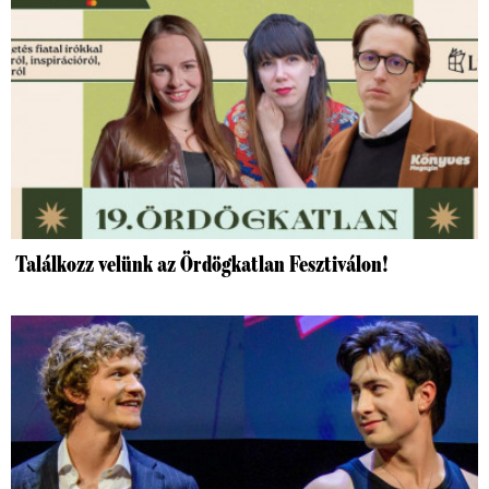
Találkozz velünk az Ördögkatlan Fesztiválon!