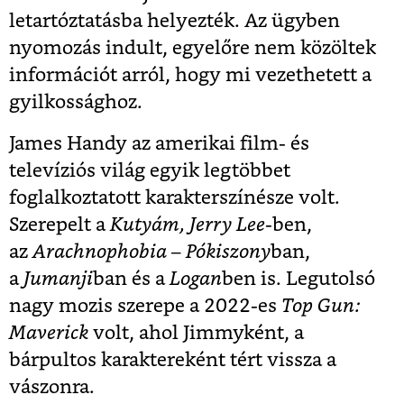
letartóztatásba helyezték. Az ügyben
nyomozás indult, egyelőre nem közöltek
információt arról, hogy mi vezethetett a
gyilkossághoz.
James Handy az amerikai film- és
televíziós világ egyik legtöbbet
foglalkoztatott karakterszínésze volt.
Szerepelt a
Kutyám, Jerry Lee
-ben,
az
Arachnophobia – Pókiszony
ban,
a
Jumanji
ban és a
Logan
ben is. Legutolsó
nagy mozis szerepe a 2022-es
Top Gun:
Maverick
volt, ahol Jimmyként, a
bárpultos karaktereként tért vissza a
vászonra.