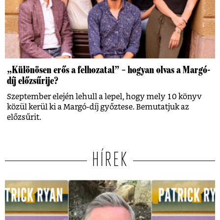
„Különösen erős a felhozatal” – hogyan olvas a Margó-
díj előzsűrije?
Szeptember elején lehull a lepel, hogy mely 10 könyv
közül kerül ki a Margó-díj győztese. Bemutatjuk az
előzsűrit.
HÍREK