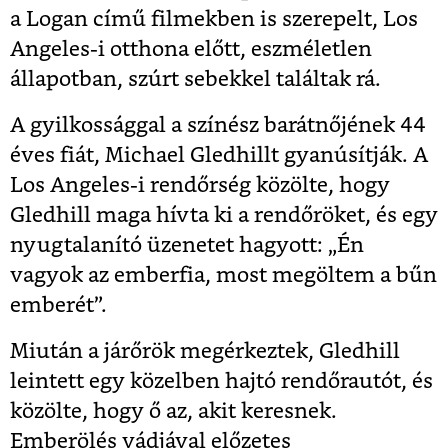
a Logan című filmekben is szerepelt, Los
Angeles-i otthona előtt, eszméletlen
állapotban, szúrt sebekkel találtak rá.
A gyilkossággal a színész barátnőjének 44
éves fiát, Michael Gledhillt gyanúsítják. A
Los Angeles-i rendőrség közölte, hogy
Gledhill maga hívta ki a rendőröket, és egy
nyugtalanító üzenetet hagyott: „Én
vagyok az emberfia, most megöltem a bűn
emberét”.
Miután a járőrök megérkeztek, Gledhill
leintett egy közelben hajtó rendőrautót, és
közölte, hogy ő az, akit keresnek.
Emberölés vádjával előzetes