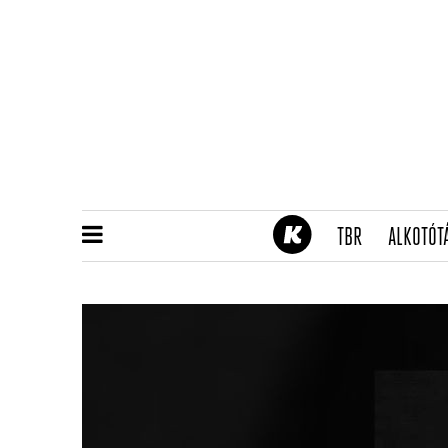
(CURRENT)
TBR
ALKOTÓT