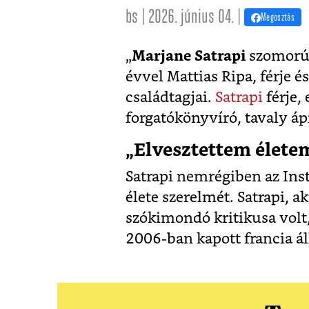
bs | 2026. június 04. |
Megosztás
„
Marjane Satrapi
szomorús
évvel Mattias Ripa, férje é
családtagjai.
Satrapi
férje,
forgatókönyvíró, tavaly ápr
„Elvesztettem élete
Satrapi nemrégiben az Inst
élete szerelmét. Satrapi, 
szókimondó kritikusa volt
2006-ban kapott francia á