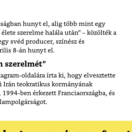
ágban hunyt el, alig több mint egy
s élete szerelme halála után” – közölték a
 egy svéd producer, színész és
ilis 8-án hunyt el.
m szerelmét”
agram-oldalára írta ki, hogy elvesztette
aki Irán teokratikus kormányának
, 1994-ben érkezett Franciaországba, és
llampolgárságot.