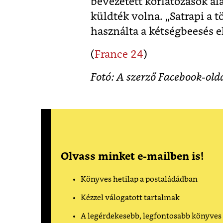
bevezetett korlátozások al
küldték volna. „Satrapi a 
használta a kétségbeesés e
(
France 24
)
Fotó: A szerző Facebook-old
Olvass minket e-mailben is!
Könyves hetilap a postaládádban
Kézzel válogatott tartalmak
A legérdekesebb, legfontosabb könyves