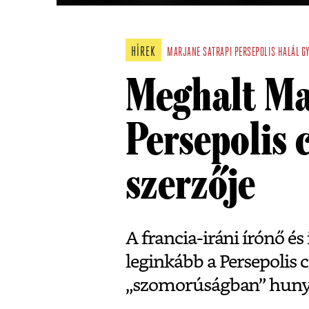
HÍREK
MARJANE SATRAPI
PERSEPOLIS
HALÁL
G
Meghalt Ma
Persepolis
szerzője
A francia-iráni írónő és 
leginkább a Persepolis 
„szomorúságban” hunyt 