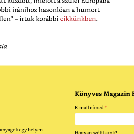
att küzdött, mielőtt a szülei Európába
többi iránihoz hasonlóan a humort
llen” – írtuk korábbi
cikkünkben
.
ala
Könyves Magazin H
*
E-mail címed
 anyagok egy helyen
Hogyan szólítsunk?