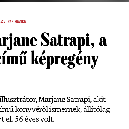
YÁSZ
IRÁN
FRANCIA
rjane Satrapi, a
 című képregény
illusztrátor, Marjane Satrapi, akit
című könyvéről ismernek, állítólag
el. 56 éves volt.