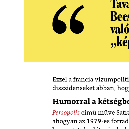
Tava
Bec
val
„ké
Ezzel a francia vízumpolit
disszidenseket abban, hog
Humorral a kétségbe
Persopolis
című műve Satrap
ahogyan az 1979-es forrada