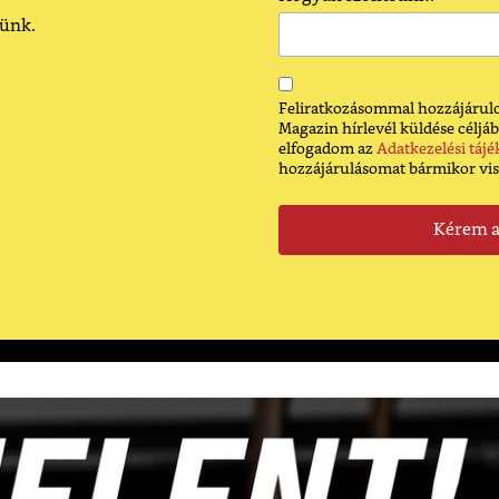
dünk.
Feliratkozásommal hozzájárulo
Magazin hírlevél küldése céljáb
elfogadom az
Adatkezelési tájé
hozzájárulásomat bármikor vi