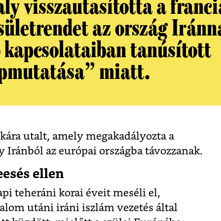
ly visszautasította a franci
sületrendet az ország Iránn
ó kapcsolataiban tanúsított
pmutatása” miatt.
ikára utalt, amely megakadályozta a
y Iránból az európai országba távozzanak.
esés ellen
i teheráni korai éveit meséli el,
lom utáni iráni iszlám vezetés által