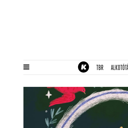
(CURRENT)
TBR
ALKOTÓT