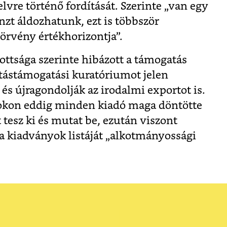
yelvre történő fordítását. Szerinte „van egy
zt áldozhatunk, ezt is többször
törvény értékhorizontja”.
zottsága szerinte hibázott a támogatás
dítástámogatási kuratóriumot jelen
s újragondolják az irodalmi exportot is.
kon eddig minden kiadó maga döntötte
tesz ki és mutat be, ezután viszont
 a kiadványok listáját „alkotmányossági