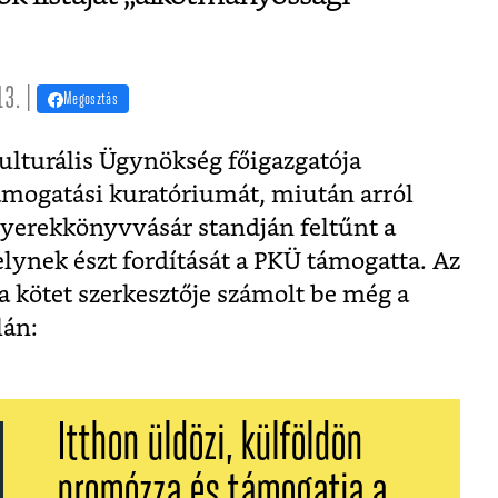
13. |
Megosztás
Kulturális Ügynökség főigazgatója
támogatási kuratóriumát, miután arról
gyerekkönyvvásár standján feltűnt a
elynek észt fordítását a PKÜ támogatta. Az
 a kötet szerkesztője számolt be még a
lán:
Itthon üldözi, külföldön
promózza és támogatja a