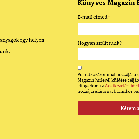
Könyves Magazin H
*
E-mail címed
 anyagok egy helyen
Hogyan szólítsunk?
dünk.
Feliratkozásommal hozzájárulo
Magazin hírlevél küldése céljáb
elfogadom az
Adatkezelési tájé
hozzájárulásomat bármikor vi