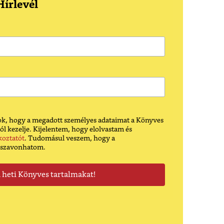
írlevél
k, hogy a megadott személyes adataimat a Könyves
ól kezelje. Kijelentem, hogy elolvastam és
koztatót
. Tudomásul veszem, hogy a
sszavonhatom.