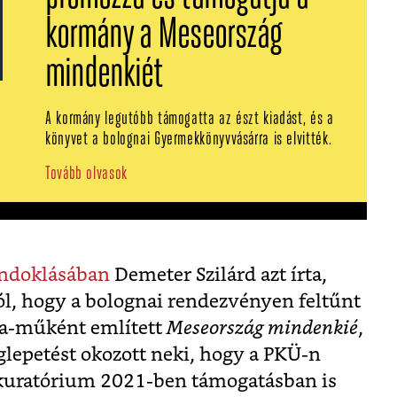
kormány a Meseország
mindenkiét
A kormány legutóbb támogatta az észt kiadást, és a
könyvet a bolognai Gyermekkönyvvásárra is elvitték.
Tovább olvasok
indoklásában
Demeter Szilárd azt írta,
ól, hogy a bolognai rendezvényen feltűnt
da-műként említett
Meseország mindenkié
,
lepetést okozott neki, hogy a PKÜ-n
 kuratórium 2021-ben támogatásban is