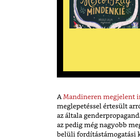
A
Mandineren megjelent 
meglepetéssel értesült arr
az általa genderpropagan
az pedig még nagyobb meg
belüli fordítástámogatási