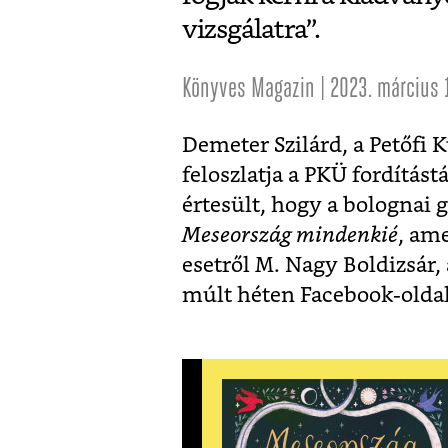
vizsgálatra”.
Könyves Magazin | 2023. március 
Demeter Szilárd, a Petőfi 
feloszlatja a PKÜ fordítás
értesült, hogy a bolognai 
Meseország mindenkié
, am
esetről M. Nagy Boldizsár,
múlt héten Facebook-olda