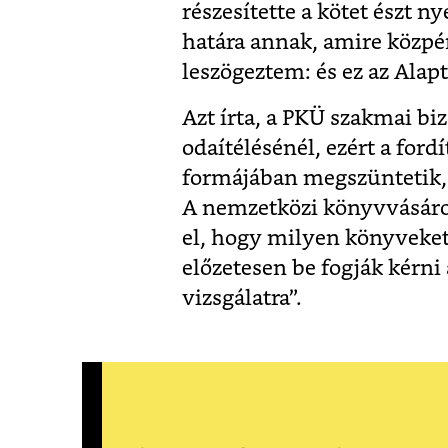
részesítette a kötet észt n
határa annak, amire közpén
leszögeztem: és ez az Alap
Azt írta, a PKÜ szakmai bi
odaítélésénél, ezért a for
formájában megszüntetik, é
A nemzetközi könyvvásáro
el, hogy milyen könyveket 
előzetesen be fogják kérni
vizsgálatra”.