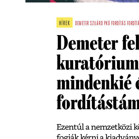
HÍREK
DEMETER SZILÁRD
PKÜ
FORDÍTÁS
FORDÍT
Demeter fe
kuratórium
mindenkié 
fordítástá
Ezentúl a nemzetközi k
fogják kérni a kiadvány