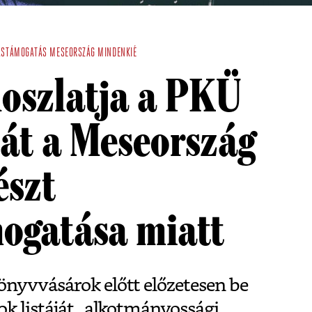
ÁSTÁMOGATÁS
MESEORSZÁG MINDENKIÉ
loszlatja a PKÜ
át a Meseország
észt
mogatása miatt
önyvvásárok előtt előzetesen be
ok listáját „alkotmányossági