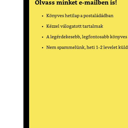
Olvass minket e-mailben is!
Könyves hetilap a postaládádban
Kézzel válogatott tartalmak
A legérdekesebb, legfontosabb könyves
Nem spammelünk, heti 1-2 levelet kül