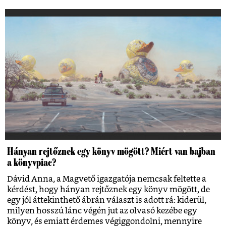
Hányan rejtőznek egy könyv mögött? Miért van bajban
a könyvpiac?
Dávid Anna, a Magvető igazgatója nemcsak feltette a
kérdést, hogy hányan rejtőznek egy könyv mögött, de
egy jól áttekinthető ábrán választ is adott rá: kiderül,
milyen hosszú lánc végén jut az olvasó kezébe egy
könyv, és emiatt érdemes végiggondolni, mennyire