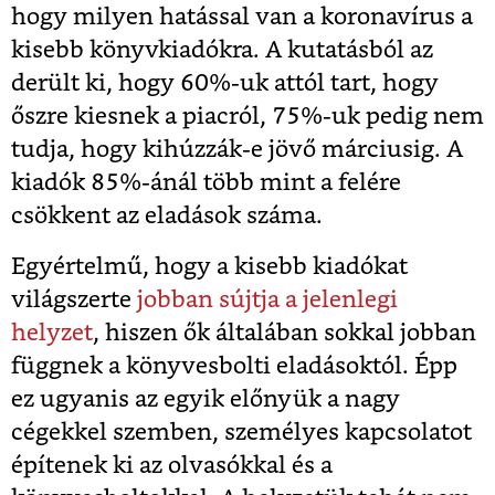
hogy milyen hatással van a koronavírus a
kisebb könyvkiadókra. A kutatásból az
derült ki, hogy 60%-uk attól tart, hogy
őszre kiesnek a piacról, 75%-uk pedig nem
tudja, hogy kihúzzák-e jövő márciusig. A
kiadók 85%-ánál több mint a felére
csökkent az eladások száma.
Egyértelmű, hogy a kisebb kiadókat
világszerte
jobban sújtja a jelenlegi
helyzet
, hiszen ők általában sokkal jobban
függnek a könyvesbolti eladásoktól. Épp
ez ugyanis az egyik előnyük a nagy
cégekkel szemben, személyes kapcsolatot
építenek ki az olvasókkal és a