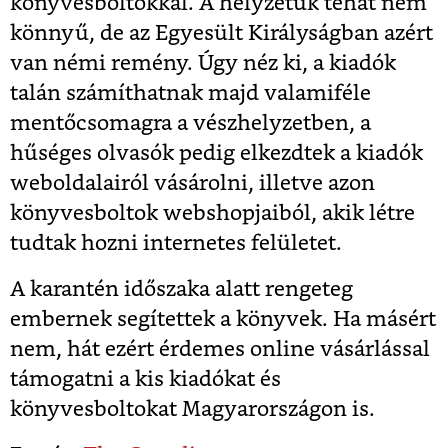
könyvesboltokkal. A helyzetük tehát nem
könnyű, de az Egyesült Királyságban azért
van némi remény. Úgy néz ki, a kiadók
talán számíthatnak majd valamiféle
mentőcsomagra a vészhelyzetben, a
hűséges olvasók pedig elkezdtek a kiadók
weboldalairól vásárolni, illetve azon
könyvesboltok webshopjaiból, akik létre
tudtak hozni internetes felületet.
A karantén időszaka alatt rengeteg
embernek segítettek a könyvek. Ha másért
nem, hát ezért érdemes online vásárlással
támogatni a kis kiadókat és
könyvesboltokat Magyarországon is.