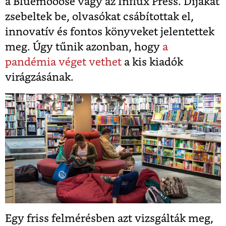
a Bluemooose vagy az Influx Press. Díjakat
zsebeltek be, olvasókat csábítottak el,
innovatív és fontos könyveket jelentettek
meg. Úgy tűnik azonban, hogy
a
pandémia véget vethet
a kis kiadók
virágzásának.
Egy friss felmérésben azt vizsgálták meg,