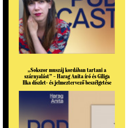
„Sokszor muszáj kordában tartani a
szárnyalást” – Harag Anita író és Giliga
Ilka díszlet- és jelmeztervező beszélgetése