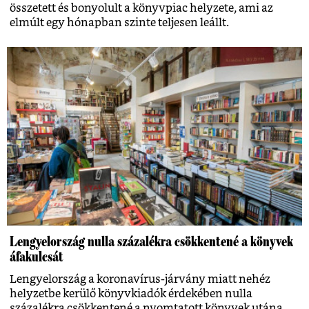
összetett és bonyolult a könyvpiac helyzete, ami az
elmúlt egy hónapban szinte teljesen leállt.
Lengyelország nulla százalékra csökkentené a könyvek
áfakulcsát
Lengyelország a koronavírus-járvány miatt nehéz
helyzetbe kerülő könyvkiadók érdekében nulla
százalékra csökkentené a nyomtatott könyvek utána