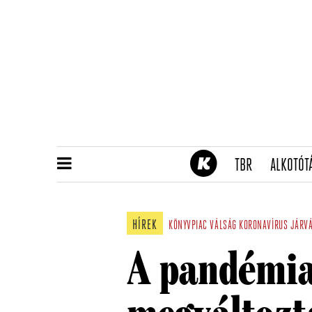
(CURRENT)
TBR
ALKOTÓT
HÍREK
KÖNYVPIAC
VÁLSÁG
KORONAVÍRUS
JÁRV
A pandémi