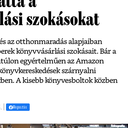
atta a
lási szokásokat
és az otthonmaradás alapjaiban
erek könyvvásárlási szokásait. Bár a
ntúlon egyértelműen az Amazon
 könyvkereskedések szárnyalni
kben. A kisebb könyvesboltok közben
. |
Megosztás