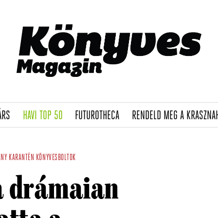
(CURRENT)
(CURRENT)
(CURRENT)
ÁRS
HAVI TOP 50
FUTUROTHECA
RENDELD MEG A KRASZNA
ÁNY
KARANTÉN
KÖNYVESBOLTOK
a drámaian