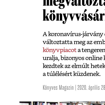
megváltozt
könyvvásár
A koronavírus-járvány 
változtatta meg az emb
könyvpiacot
a tengere
uralja, bizonyos online
kezdtek az elmúlt hete
a túlélésért küzdenek.
Könyves Magazin | 2020. április 28