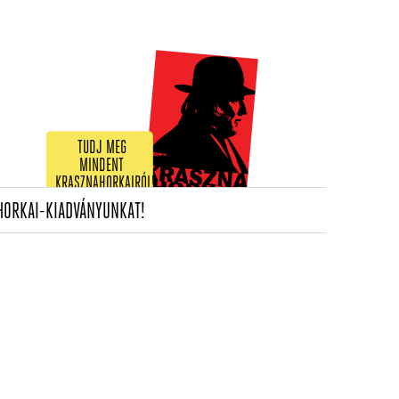
TUDJ MEG
MINDENT
KRASZNAHORKAIRÓL!
(CURRENT)
HORKAI-KIADVÁNYUNKAT!