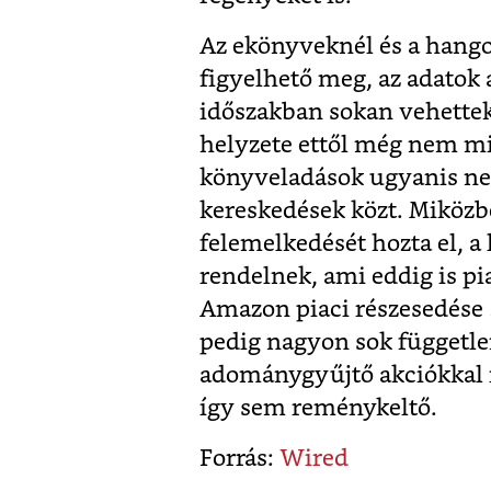
Az ekönyveknél és a hang
figyelhető meg, az adatok 
időszakban sokan vehette
helyzete ettől még nem m
könyveladások ugyanis ne
kereskedések közt. Miközb
felemelkedését hozta el, 
rendelnek, ami eddig is pia
Amazon piaci részesedése 
pedig nagyon sok függetle
adománygyűjtő akciókkal 
így sem reménykeltő.
Forrás:
Wired