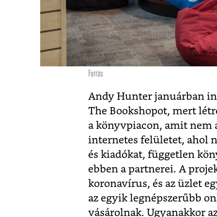
Forrás
Andy Hunter januárban ind
The Bookshopot, mert létr
a könyvpiacon, amit nem 
internetes felületet, ahol
és kiadókat, független kö
ebben a partnerei. A proje
koronavírus, és az üzlet e
az egyik legnépszerűbb onl
vásárolnak. Ugyanakkor az