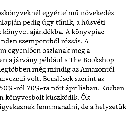
oskönyveknél egyértelmű növekedés
alapján pedig úgy tűnik, a húsvéti
k könyvet ajándékba. A könyvpiac
inden szempontból rózsás. A
m egyenlően oszlanak meg a
en a járvány például a The Bookshop
a legtöbben még mindig az Amazontól
cvezető volt. Becslések szerint az
50%-ról 70%-ra nőtt áprilisban. Közben
n könyvesbolt küszködik. Ők
igyekeznek fennmaradni, de a helyzetük