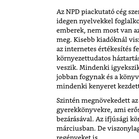
Az NPD piackutató cég szeri
idegen nyelvekkel foglalk
emberek, nem most van az 
meg. Kisebb kiadóknál vi
az internetes értékesítés f
környezettudatos háztartá
veszik. Mindenki igyekszik
jobban fogynak és a könyv
mindenki kenyeret kezdett
Szintén megnövekedett az 
gyerekkönyvekre, ami erős
bezárásával. Az ifjúsági k
márciusban. De viszonylag
regényeket is.