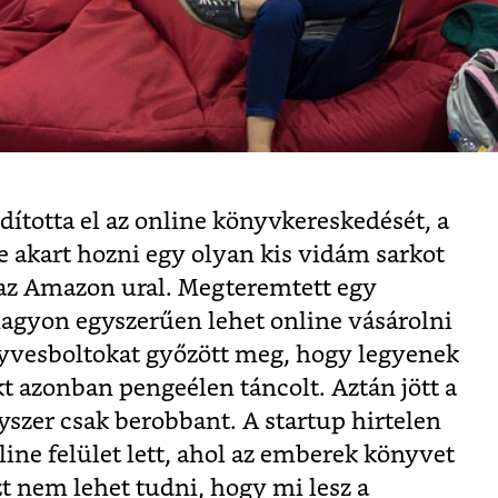
ította el az online könyvkereskedését, a
e akart hozni egy olyan kis vidám sarkot
az Amazon ural. Megteremtett egy
 nagyon egyszerűen lehet online vásárolni
nyvesboltokat győzött meg, hogy legyenek
kt azonban pengeélen táncolt. Aztán jött a
gyszer csak berobbant. A startup hirtelen
ine felület lett, ahol az emberek könyvet
t nem lehet tudni, hogy mi lesz a