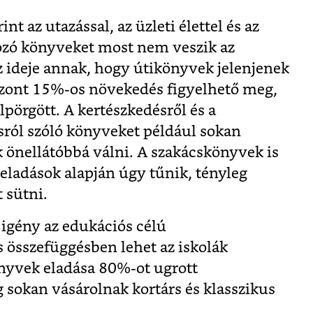
nt az utazással, az üzleti élettel és az
ozó könyveket most nem veszik az
ideje annak, hogy útikönyvek jelenjenek
szont 15%-os növekedés figyelhető meg,
elpörgött. A kertészkedésről és a
sról szóló könyveket például sokan
 önellátóbbá válni. A szakácskönyvek is
eladások alapján úgy tűnik, tényleg
 sütni.
igény az edukációs célú
 összefüggésben lehet az iskolák
önyvek eladása 80%-ot ugrott
 sokan vásárolnak kortárs és klasszikus