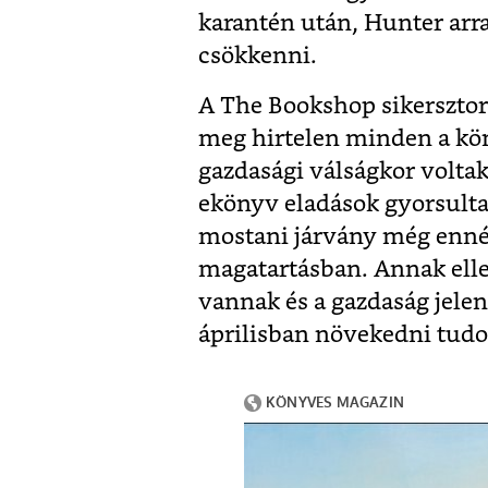
karantén után, Hunter arra
csökkenni.
A The Bookshop sikersztori
meg hirtelen minden a kön
gazdasági válságkor volta
ekönyv eladások gyorsultak
mostani járvány még ennél
magatartásban. Annak ell
vannak és a gazdaság jele
áprilisban növekedni tudo