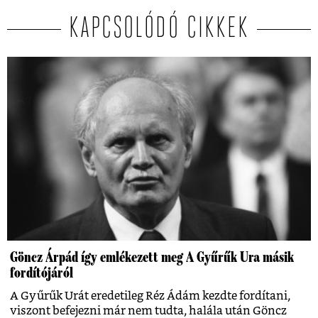
KAPCSOLÓDÓ CIKKEK
Göncz Árpád így emlékezett meg A Gyűrűk Ura másik
fordítójáról
A Gyűrűk Urát eredetileg Réz Ádám kezdte fordítani,
viszont befejezni már nem tudta, halála után Göncz