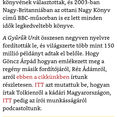
könyvének választottak, és 2003-ban
Nagy-Britanniában az ottani Nagy Könyv
című BBC-műsorban is ez lett minden
idők legkedveltebb könyve.
A Gyűrűk Urá
t összesen negyven nyelvre
fordították le, és világszerte több mint 150
millió példányt adtak el belőle. Hogy
Göncz Árpád hogyan emlékezett meg a
regény másik fordítójáról, Réz Ádámról,
arról
ebben a cikkünkben
írtunk
részletesen.
ITT
azt mutattuk be, hogyan
írtak Tolkienről a kádári Magyarországon,
ITT
pedig az írói munkásságáról
podcastoltunk.