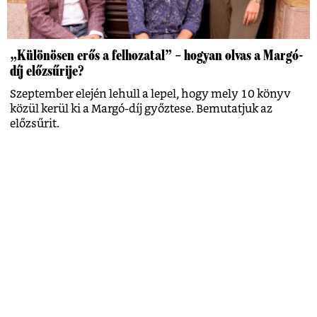
„Különösen erős a felhozatal” – hogyan olvas a Margó-
díj előzsűrije?
Szeptember elején lehull a lepel, hogy mely 10 könyv
közül kerül ki a Margó-díj győztese. Bemutatjuk az
előzsűrit.