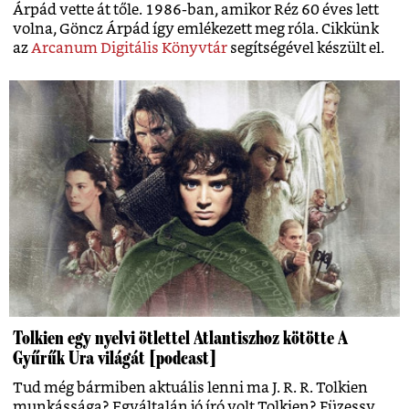
Árpád vette át tőle. 1986-ban, amikor Réz 60 éves lett
volna, Göncz Árpád így emlékezett meg róla. Cikkünk
az
Arcanum Digitális Könyvtár
segítségével készült el.
Tolkien egy nyelvi ötlettel Atlantiszhoz kötötte A
Gyűrűk Ura világát [podcast]
Tud még bármiben aktuális lenni ma J. R. R. Tolkien
munkássága? Egyáltalán jó író volt Tolkien? Füzessy