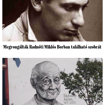
Megrongálták Radnóti Miklós Borban található szobrát