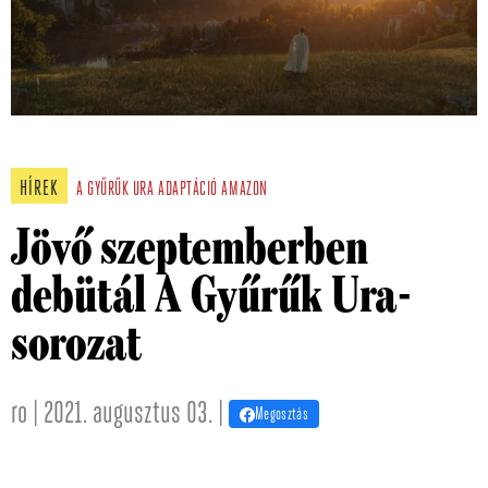
HÍREK
A GYŰRŰK URA
ADAPTÁCIÓ
AMAZON
Jövő szeptemberben
debütál A Gyűrűk Ura-
sorozat
ro | 2021. augusztus 03. |
Megosztás