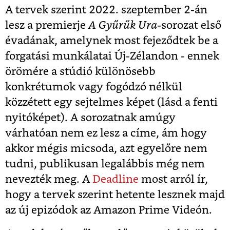
A tervek szerint 2022. szeptember 2-án
lesz a premierje
A Gyűrűk Ura
-sorozat első
évadának, amelynek most fejeződtek be a
forgatási munkálatai Új-Zélandon - ennek
örömére a stúdió különösebb
konkrétumok vagy fogódzó nélkül
közzétett egy sejtelmes képet (lásd a fenti
nyitóképet). A sorozatnak amúgy
várhatóan nem ez lesz a címe, ám hogy
akkor mégis micsoda, azt egyelőre nem
tudni, publikusan legalábbis még nem
nevezték meg. A
Deadline
most arról ír,
hogy a tervek szerint hetente lesznek majd
az új epizódok az Amazon Prime Videón.