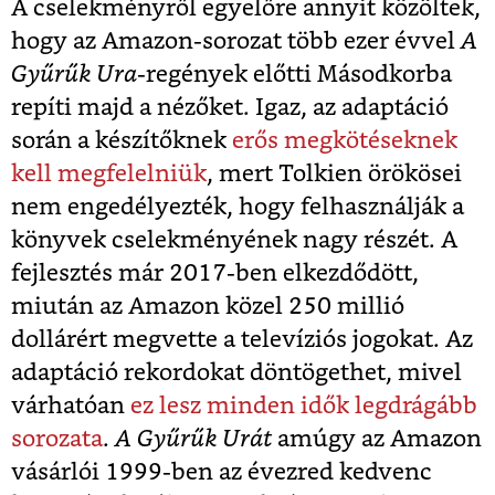
A cselekményről egyelőre annyit közöltek,
hogy az Amazon-sorozat több ezer évvel
A
Gyűrűk Ura
-regények előtti Másodkorba
repíti majd a nézőket. Igaz, az adaptáció
során a készítőknek
erős megkötéseknek
kell megfelelniük
, mert Tolkien örökösei
nem engedélyezték, hogy felhasználják a
könyvek cselekményének nagy részét. A
fejlesztés már 2017-ben elkezdődött,
miután az Amazon közel 250 millió
dollárért megvette a televíziós jogokat. Az
adaptáció rekordokat döntögethet, mivel
várhatóan
ez lesz minden idők legdrágább
sorozata
.
A Gyűrűk Urát
amúgy az Amazon
vásárlói 1999-ben az évezred kedvenc