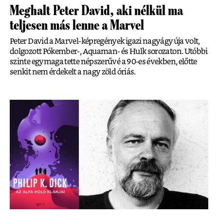
Meghalt Peter David, aki nélkül ma
teljesen más lenne a Marvel
Peter David a Marvel-képregények igazi nagyágyúja volt,
dolgozott Pókember-, Aquaman- és Hulk sorozaton. Utóbbi
szinte egymaga tette népszerűvé a 90-es években, előtte
senkit nem érdekelt a nagy zöld óriás.