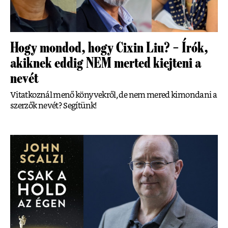
Hogy mondod, hogy Cixin Liu? – Írók,
akiknek eddig NEM merted kiejteni a
nevét
Vitatkoznál menő könyvekről, de nem mered kimondani a
szerzők nevét? Segítünk!