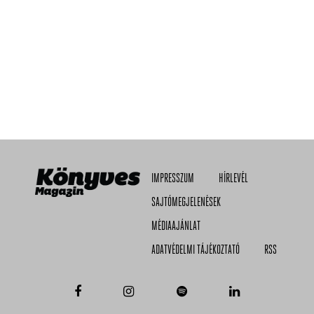
IMPRESSZUM
HÍRLEVÉL
SAJTÓMEGJELENÉSEK
MÉDIAAJÁNLAT
ADATVÉDELMI TÁJÉKOZTATÓ
RSS