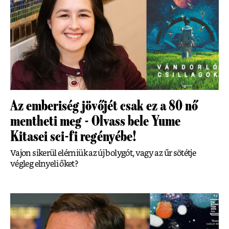
Az emberiség jövőjét csak ez a 80 nő
mentheti meg - Olvass bele Yume
Kitasei sci-fi regényébe!
Vajon sikerül elérniük az új bolygót, vagy az űr sötétje
végleg elnyeli őket?