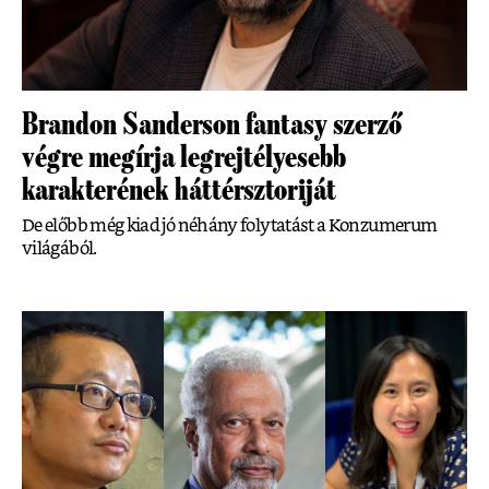
Brandon Sanderson fantasy szerző
végre megírja legrejtélyesebb
karakterének háttérsztoriját
De előbb még kiad jó néhány folytatást a Konzumerum
világából.