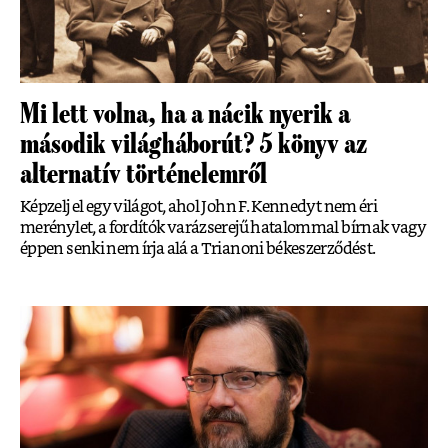
Mi lett volna, ha a nácik nyerik a
második világháborút? 5 könyv az
alternatív történelemről
Képzelj el egy világot, ahol John F. Kennedyt nem éri
merénylet, a fordítók varázserejű hatalommal bírnak vagy
éppen senki nem írja alá a Trianoni békeszerződést.