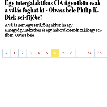
Egy intergalaktikus CIA ügynökön csak
a válás foghat ki - Olvass bele Philip K.
Dick sci-fijébe!
A válás nem egyszerű, főleg akkor, ha egy
elmegyógyintézetben és egy háború közepén zajlik egy sci-
fiben. Olvass bele.
«
1
2
3
4
5
6
7
8
...
34
35