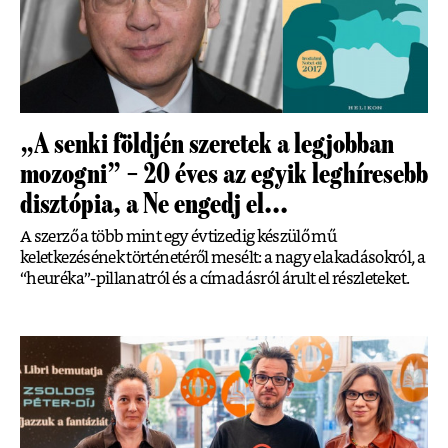
„A senki földjén szeretek a legjobban
mozogni” – 20 éves az egyik leghíresebb
disztópia, a Ne engedj el...
A szerző a több mint egy évtizedig készülő mű
keletkezésének történetéről mesélt: a nagy elakadásokról, a
“heuréka”-pillanatról és a címadásról árult el részleteket.