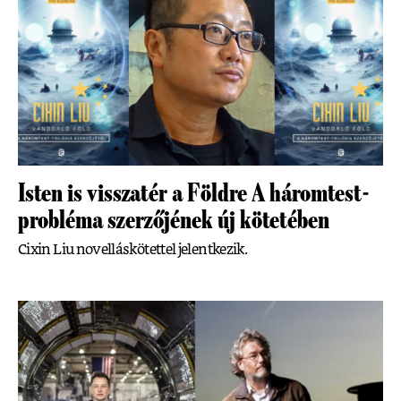
Isten is visszatér a Földre A háromtest-
probléma szerzőjének új kötetében
Cixin Liu novelláskötettel jelentkezik.