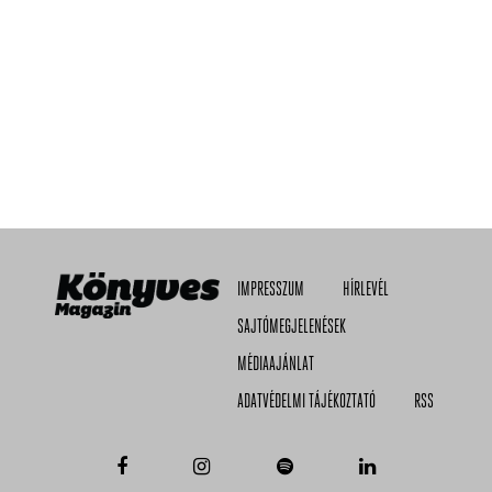
IMPRESSZUM
HÍRLEVÉL
SAJTÓMEGJELENÉSEK
MÉDIAAJÁNLAT
ADATVÉDELMI TÁJÉKOZTATÓ
RSS