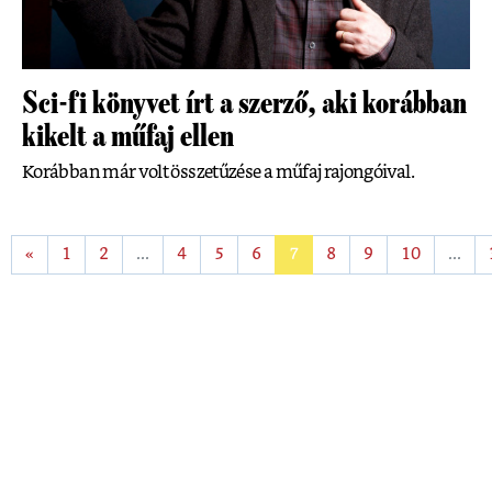
Sci-fi könyvet írt a szerző, aki korábban
kikelt a műfaj ellen
Korábban már volt összetűzése a műfaj rajongóival.
«
1
2
...
4
5
6
7
8
9
10
...