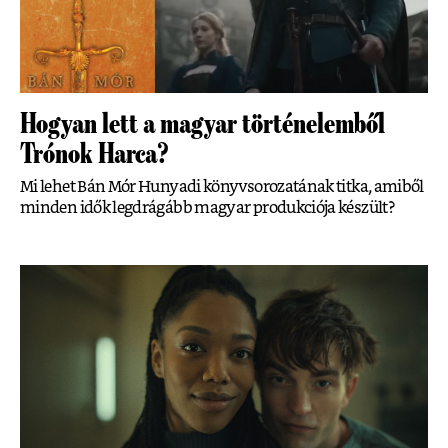
Hogyan lett a magyar történelemből
Trónok Harca?
Mi lehet Bán Mór Hunyadi könyvsorozatának titka, amiből
minden idők legdrágább magyar produkciója készült?