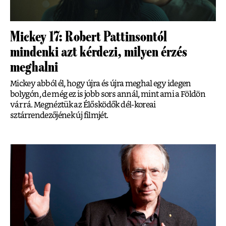
Mickey 17: Robert Pattinsontól
mindenki azt kérdezi, milyen érzés
meghalni
Mickey abból él, hogy újra és újra meghal egy idegen
bolygón, de még ez is jobb sors annál, mint ami a Földön
vár rá. Megnéztük az Élősködők dél-koreai
sztárrendezőjének új filmjét.