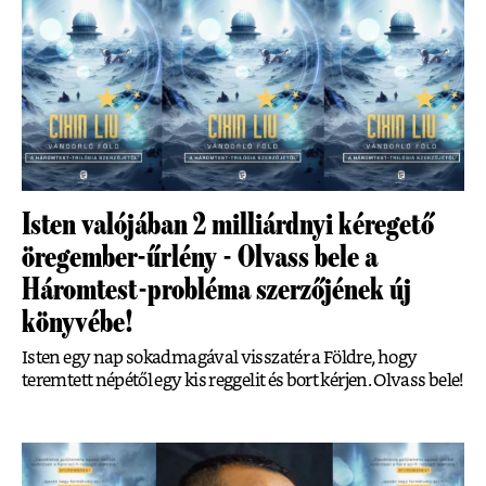
Isten valójában 2 milliárdnyi kéregető
öregember-űrlény - Olvass bele a
Háromtest-probléma szerzőjének új
könyvébe!
Isten egy nap sokadmagával visszatér a Földre, hogy
teremtett népétől egy kis reggelit és bort kérjen. Olvass bele!