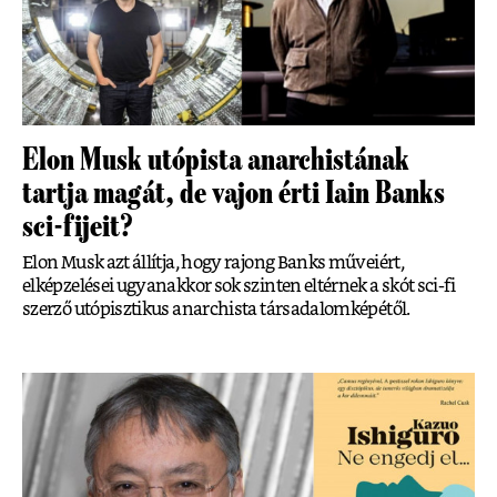
Elon Musk utópista anarchistának
tartja magát, de vajon érti Iain Banks
sci-fijeit?
Elon Musk azt állítja, hogy rajong Banks műveiért,
elképzelései ugyanakkor sok szinten eltérnek a skót sci-fi
szerző utópisztikus anarchista társadalomképétől.