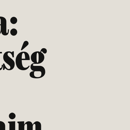
a:
tség
aim