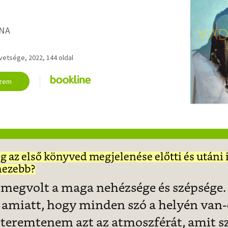
NA
övetsége, 2022, 144 oldal
zem
 az első könyved megjelenése előtti és utáni 
hezebb?
megvolt a maga nehézsége és szépsége.
 amiatt, hogy minden szó a helyén van-
gteremtenem azt az atmoszférát, amit s