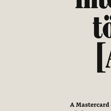
t
[
A Mastercard -