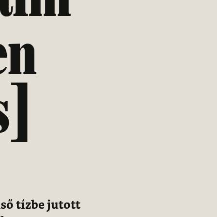
en
s]
ső tízbe jutott