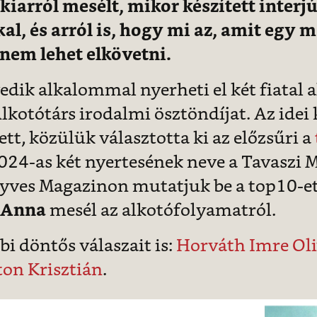
kiarról mesélt, mikor készített interj
al, és arról is, hogy mi az, amit egy 
nem lehet elkövetni.
dik alkalommal nyerheti el két fiatal a
lkotótárs irodalmi ösztöndíjat. Az idei 
tt, közülük választotta ki az előzsűri a
024-as két nyertesének neve a Tavaszi 
nyves Magazinon mutatjuk be a top10
-e
 Anna
mesél az alkotófolyamatról.
bi döntős válaszait is:
Horváth Imre Oli
on Krisztián
.