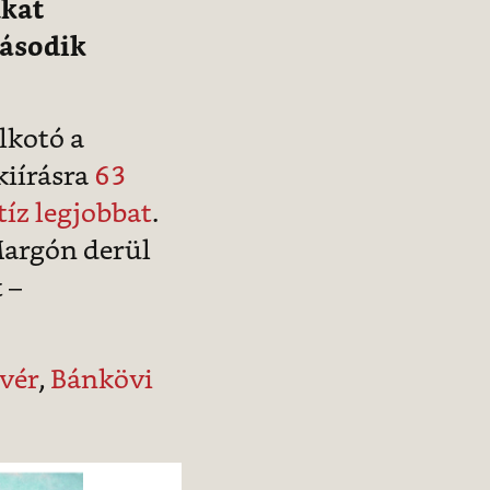
úkat
második
lkotó a
kiírásra
63
tíz legjobbat
.
Margón derül
t –
vér
,
Bánkövi