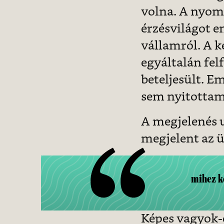
volna. A nyom
érzésvilágot en
vállamról. A k
egyáltalán fel
beteljesült. E
sem nyitottam
A megjelenés u
megjelent az ü
mihez k
Képes vagyok-e