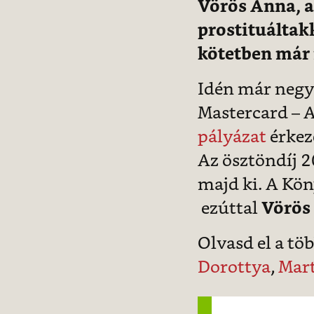
Vörös Anna, a
prostituáltakk
kötetben már 
Idén már negye
Mastercard – A
pályázat
érkeze
Az ösztöndíj 2
majd ki. A Kö
ezútt
al
Vörös
Olvasd el a töb
Dorottya
,
Mart