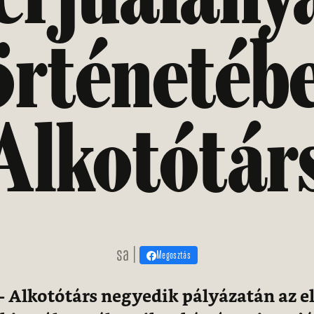
örténetéb
Alkotótár
sa |
Megosztás
 Alkotótárs negyedik pályázatán az el