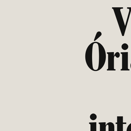
V
Óri
in