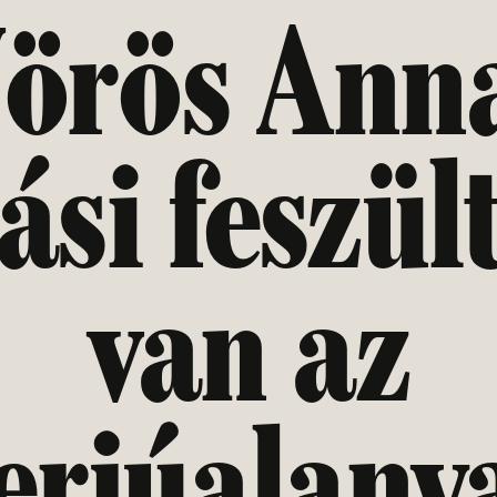
örös Ann
ási feszül
van az
terjúalany