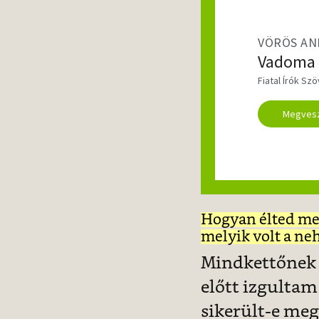
VÖRÖS AN
Vadoma
Fiatal Írók Sz
Megves
Hogyan élted meg
melyik volt a ne
Mindkettőnek 
előtt izgultam
sikerült-e me