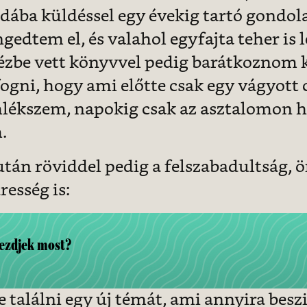
dába küldéssel egy évekig tartó gondol
gedtem el, és valahol egyfajta teher is l
ézbe vett könyvvel pedig barátkoznom k
fogni, hogy ami előtte csak egy vágyott 
mlékszem, napokig csak az asztalomon he
.
tán röviddel pedig a felszabadultság, 
resség is:
ezdjek most?
 találni egy új témát, ami annyira besz