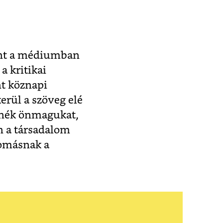
mint a médiumban
a kritikai
t köznapi
erül a szöveg elé
etnék önmagukat,
an a társadalom
yomásnak a