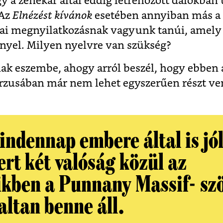
gy a zenekar által eddig létrehozott dalokba
 Az
Elnézést kívánok
esetében annyiban más a 
kai megnyilatkozásnak vagyunk tanúi, amely
ényel. Milyen nyelvre van szükség?
nak eszembe, ahogy arról beszél, hogy ebben a
urzusában már nem lehet egyszerűen részt ve
indennap embere által is jó
ert két valóság közül az
ikben a Punnany Massif- sz
altan benne áll.