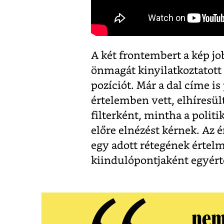
A két frontembert a kép j
önmagát kinyilatkoztatott á
pozíciót. Már a dal címe is
értelemben vett, elhíresül
filterként, mintha a poli
előre elnézést kérnek. Az 
egy adott rétegének értelm
kiindulópontjaként egyért
nem 