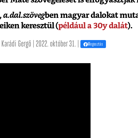
,
a.dal.szöveg
ben magyar dalokat muta
eiken keresztül (
például a 30y dalát
).
Karádi Gergő | 2022. október 31. |
Megosztás