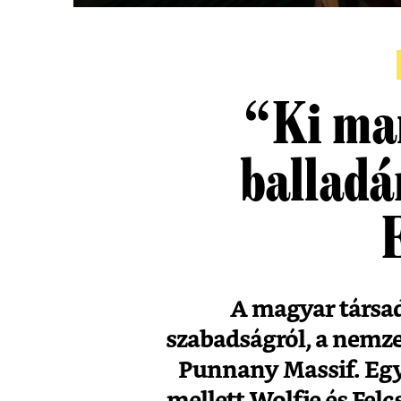
“Ki mar
balladá
A magyar társad
szabadságról, a nemzet
Punnany Massif. Egy 
mellett Wolfie és Felc