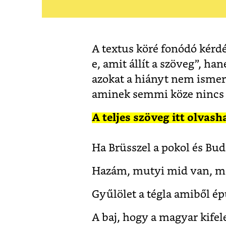
A textus köré fonódó kérd
e, amit állít a szöveg”, ha
azokat a hiányt nem ismerő
aminek semmi köze nincs
A teljes szöveg itt olvash
Ha Brüsszel a pokol és Bu
Hazám, mutyi mid van, m
Gyűlölet a tégla amiből épü
A baj, hogy a magyar kifele 