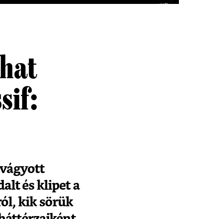
lhat
sif:
 vágyott
lt és klipet a
ól, kik sörük
háttérzajként.