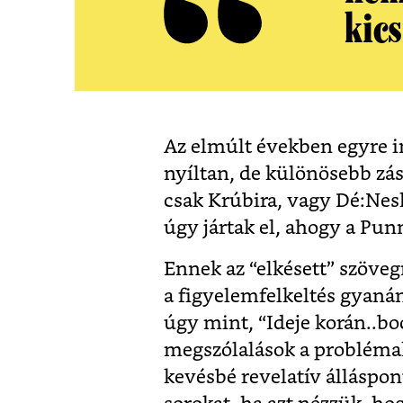
kics
Az elmúlt években egyre i
nyíltan, de különösebb zász
csak Krúbira, vagy Dé:Ne
úgy jártak el, ahogy a Pun
Ennek az “elkésett” szöveg
a figyelemfelkeltés gyanán
úgy mint, “Ideje korán..b
megszólalások a problémak
kevésbé revelatív álláspon