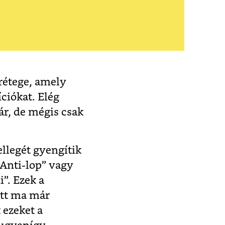
rétege, amely
íciókat. Elég
r, de mégis csak
ellegét gyengítik
 Anti-lop” vagy
”. Ezek a
ett ma már
 ezeket a