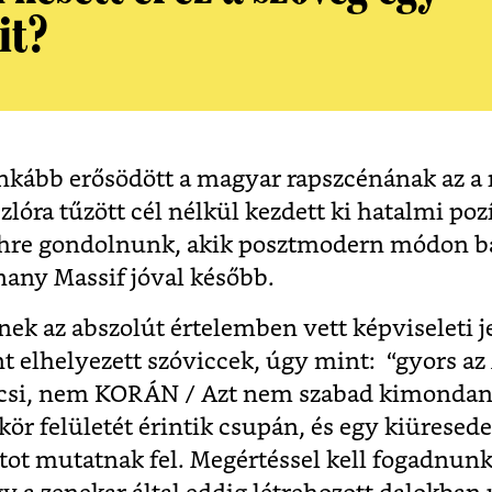
it?
nkább erősödött a magyar rapszcénának az a 
lóra tűzött cél nélkül kezdett ki hatalmi poz
shre gondolnunk, akik posztmodern módon bá
nany Massif jóval később.
nek az abszolút értelemben vett képviseleti j
t elhelyezett szóviccek, úgy mint: “gyors az
ocsi, nem KORÁN / Azt nem szabad kimondani
ör felületét érintik csupán, és egy kiüresed
tot mutatnak fel. Megértéssel kell fogadnunk