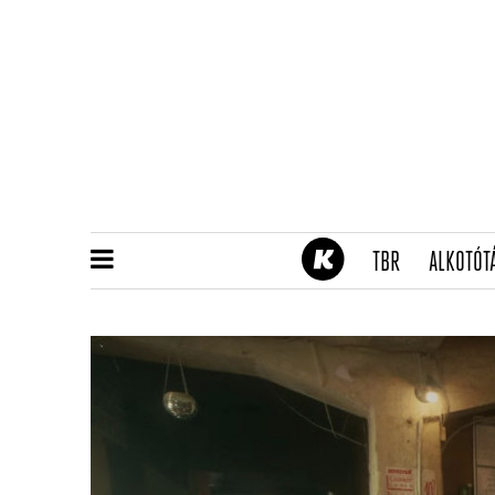
(CURRENT)
TBR
ALKOTÓT