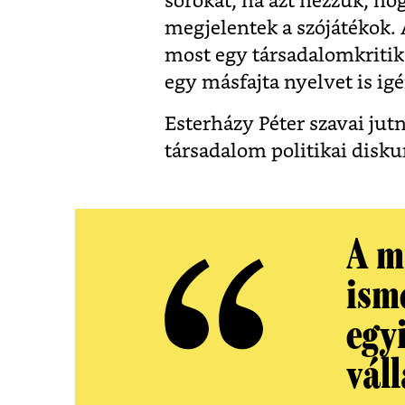
sorokat, ha azt nézzük, ho
megjelentek a szójátékok.
most egy társadalomkriti
egy másfajta nyelvet is ig
Esterházy Péter szavai jut
társadalom politikai disk
A m
ism
egy
váll