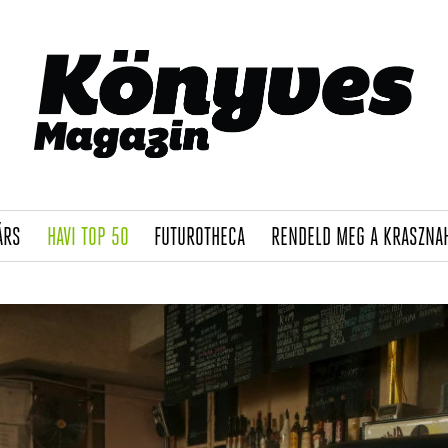
(CURRENT)
(CURRENT)
(CURRENT)
ÁRS
HAVI TOP 50
FUTUROTHECA
RENDELD MEG A KRASZNA