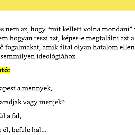
és nem az, hogy “mit kellett volna mondani”
nem hogyan teszi azt, képes-e megtalálni azt 
 fogalmakat, amik által olyan hatalom elleni 
 semmilyen ideológiához.
ató:
dapest a mennyek,
aradjak vagy menjek?
l a fal,
él, befele hal...