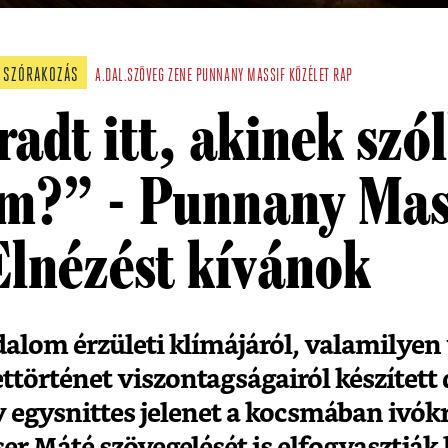
SZÓRAKOZÁS
A.DAL.SZÖVEG
ZENE
PUNNANY MASSIF
KÖZÉLET
RAP
adt itt, akinek szó
m?” - Punnany Mas
Elnézést kívánok
alom érzületi klímájáról, valamilyen
történet viszontagságairól készített da
egysnittes jelenet a kocsmában ivókr
ser Máté szövegelését is elfogyasztják 