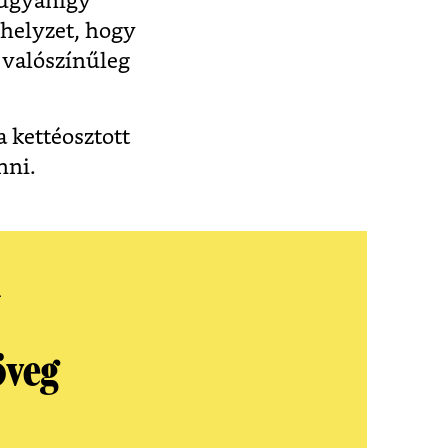
n ugyanígy
helyzet, hogy
 valószínűleg
 kettéosztott
nni.
l
öveg