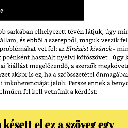
obb sarkában elhelyezett tévén látjuk, úgy 
llam, és ebből a szerepből, maguk veszik fel 
 problémákat vet fel: az
Elnézést kívánok
- min
t poénként használt nyelvi kötőszövet - úgy k
tikai kiállást megelőzendő, a szerzők megköv
érzet akkor is ez, ha a szóösszetétel önmagáb
i inkoherenciáját jelöli. Persze ennek a ben
elműen fel kell vetnünk a kérdést:
késett el ez a szöveg egy