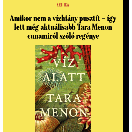
KRITIKA
Amikor nem a vízhiány pusztít – így
lett még aktuálisabb Tara Menon
cunamiról szóló regénye