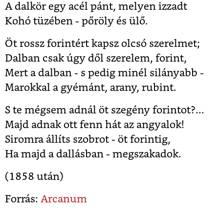
A dalkör egy acél pánt, melyen izzadt
Kohó tüzében - pőröly és ülő.
Öt rossz forintért kapsz olcsó szerelmet;
Dalban csak úgy dől szerelem, forint,
Mert a dalban - s pedig minél silányabb -
Marokkal a gyémánt, arany, rubint.
S te mégsem adnál öt szegény forintot?...
Majd adnak ott fenn hát az angyalok!
Siromra állíts szobrot - öt forintig,
Ha majd a dallásban - megszakadok.
(1858 után)
Forrás:
Arcanum