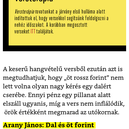
Versterápia
rovatunkat a járvány első hulláma alatt
indítottuk el, hogy versekkel se
gítsünk feldolgozni a
nehéz időszakot
. A korábban megosztott
verseket
ITT
találjátok.
A keserű hangvételű versből ezután azt is
megtudhatjuk, hogy „öt rossz forint” nem
lett volna olyan nagy kérés egy dalért
cserébe. Ennyi pénz egy pillanat alatt
elszáll ugyanis, míg a vers nem inflálódik,
örök értékként megmarad az utókornak.
Arany János: Dal és öt forint