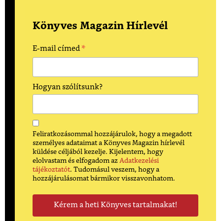
Könyves Magazin Hírlevél
*
E-mail címed
Hogyan szólítsunk?
Feliratkozásommal hozzájárulok, hogy a megadott
személyes adataimat a Könyves Magazin hírlevél
küldése céljából kezelje. Kijelentem, hogy
elolvastam és elfogadom az
Adatkezelési
tájékoztatót
. Tudomásul veszem, hogy a
hozzájárulásomat bármikor visszavonhatom.