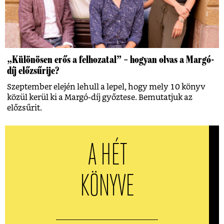
„Különösen erős a felhozatal” – hogyan olvas a Margó-
díj előzsűrije?
Szeptember elején lehull a lepel, hogy mely 10 könyv
közül kerül ki a Margó-díj győztese. Bemutatjuk az
előzsűrit.
A HÉT
KÖNYVE