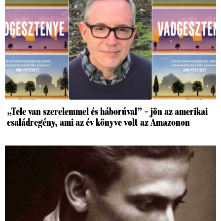
„Tele van szerelemmel és háborúval” – jön az amerikai
családregény, ami az év könyve volt az Amazonon