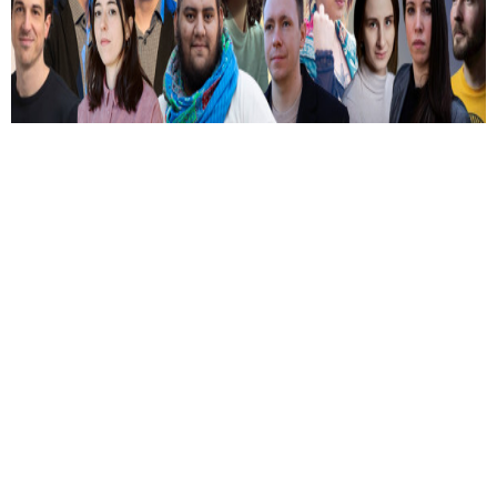
Közülük kerül ki a két győztes.