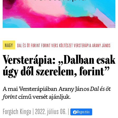
NAGY
DAL ÉS ÖT FORINT
FORINT
VERS
KÖLTÉSZET
VERSTERÁPIA
ARANY JÁNOS
Versterápia: „Dalban csak
úgy dől szerelem, forint”
A mai Versterápiában Arany János
Dal és öt
forint
című versét ajánljuk.
Forgách Kinga | 2022. július 06. |
Megosztás