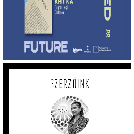
Lehet-e izgalmas egy
hagyatékfelszámolás? – Ragnar Helgi
Ólafsson: Apám könyvtára
Megmenthető-e a feledéstől mindaz, ami számunkra
értékes akkor, ha írunk róla?
SZERZŐINK