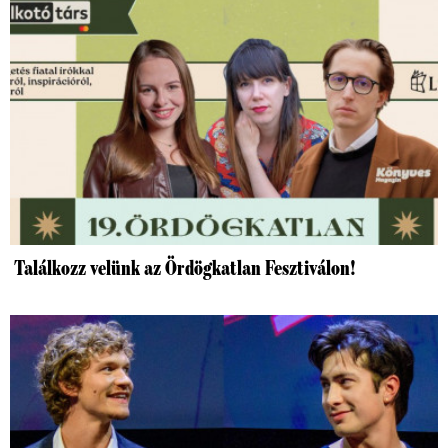
Találkozz velünk az Ördögkatlan Fesztiválon!