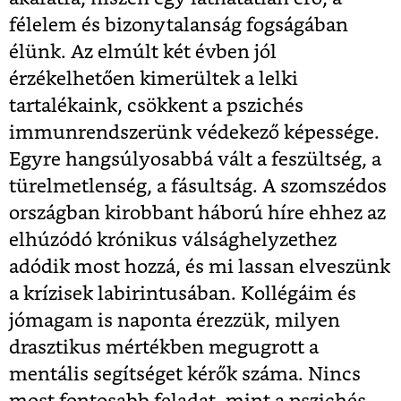
félelem és bizonytalanság fogságában
élünk. Az elmúlt két évben jól
érzékelhetően kimerültek a lelki
tartalékaink, csökkent a pszichés
immunrendszerünk védekező képessége.
Egyre hangsúlyosabbá vált a feszültség, a
türelmetlenség, a fásultság. A szomszédos
országban kirobbant háború híre ehhez az
elhúzódó krónikus válsághelyzethez
adódik most hozzá, és mi lassan elveszünk
a krízisek labirintusában. Kollégáim és
jómagam is naponta érezzük, milyen
drasztikus mértékben megugrott a
mentális segítséget kérők száma. Nincs