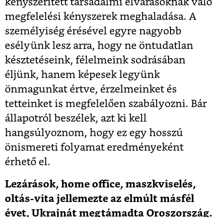
kényszerített társadalmi elvárásoknak való
megfelelési kényszerek meghaladása. A
személyiség érésével egyre nagyobb
esélyünk lesz arra, hogy ne öntudatlan
késztetéseink, félelmeink sodrásában
éljünk, hanem képesek legyünk
önmagunkat értve, érzelmeinket és
tetteinket is megfelelően szabályozni. Bár
állapotról beszélek, azt ki kell
hangsúlyoznom, hogy ez egy hosszú
önismereti folyamat eredményeként
érhető el.
Lezárások, home office, maszkviselés,
oltás-vita jellemezte az elmúlt másfél
évet, Ukrajnát megtámadta Oroszország.