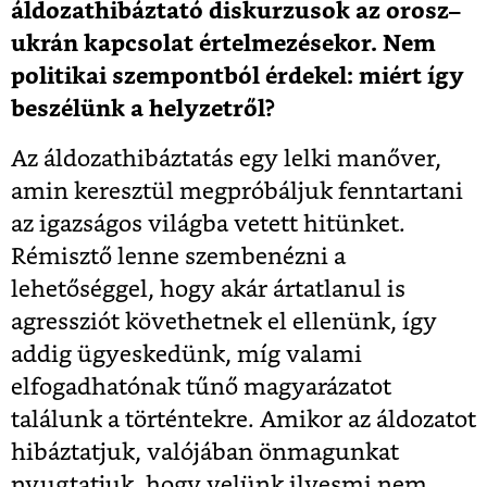
áldozathibáztató diskurzusok az orosz–
ukrán kapcsolat értelmezésekor. Nem
politikai szempontból érdekel: miért így
beszélünk a helyzetről?
Az áldozathibáztatás egy lelki manőver,
amin keresztül megpróbáljuk fenntartani
az igazságos világba vetett hitünket.
Rémisztő lenne szembenézni a
lehetőséggel, hogy akár ártatlanul is
agressziót követhetnek el ellenünk, így
addig ügyeskedünk, míg valami
elfogadhatónak tűnő magyarázatot
találunk a történtekre. Amikor az áldozatot
hibáztatjuk, valójában önmagunkat
nyugtatjuk, hogy velünk ilyesmi nem