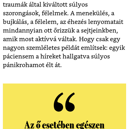
traumák által kiváltott súlyos
szorongások, félelmek. A menekülés, a
bujkálás, a félelem, az éhezés lenyomatait
mindannyian ott őrizzük a sejtjeinkben,
amik most aktívvá váltak. Hogy csak egy
nagyon szemléletes példát említsek: egyik
páciensem a híreket hallgatva súlyos
pánikrohamot élt át.
Az ő esetében egészen