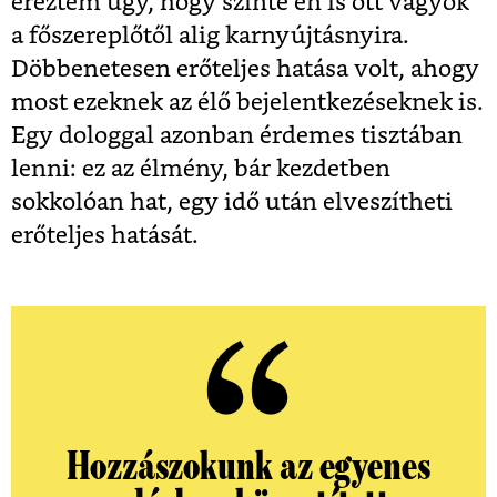
éreztem úgy, hogy szinte én is ott vagyok
a főszereplőtől alig karnyújtásnyira.
Döbbenetesen erőteljes hatása volt, ahogy
most ezeknek az élő bejelentkezéseknek is.
Egy dologgal azonban érdemes tisztában
lenni: ez az élmény, bár kezdetben
sokkolóan hat, egy idő után elveszítheti
erőteljes hatását.
Hozzászokunk az egyenes