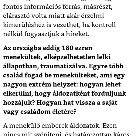
fontos információs forrás, másrészt,
elárasztó volta miatt akár érzelmi
kimerüléshez is vezethet, ha kontroll
nélkül fogyasztjuk a híreket.
Az országba eddig 180 ezren
menekültek, elképzelhetetlen lelki
állapotban, traumatizálva. Egyre több
család fogad be menekülteket, ami egy
nagyon extrém helyzet: hogyan lehet
elkerülni, hogy áldozatként forduljunk
hozzájuk? Hogyan hat vissza a saját
vagy családom életére?
A menekülő emberek áldozatok. Ezen
nincs mit szépíteni, és határozottan káros,