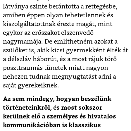
látványa szinte berántotta a rettegésbe,
amiben éppen olyan tehetetlennek és
kiszolgáltatottnak érezte magát, mint
egykor az erőszakot elszenvedő
nagymamája. De említhetném azokat a
szülőket is, akik kicsi gyermekként élték át
a délszláv háborút, és a most rájuk törő
poszttraumás tünetek miatt nagyon
nehezen tudnak megnyugtatást adni a
saját gyerekeiknek.
Az sem mindegy, hogyan beszélünk
történeteinkről, és most sokszor
kerülnek elő a személyes és hivatalos
kommunikációban is klasszikus