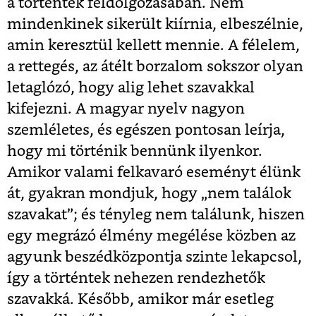
a történtek feldolgozásában. Nem
mindenkinek sikerült kiírnia, elbeszélnie,
amin keresztül kellett mennie. A félelem,
a rettegés, az átélt borzalom sokszor olyan
letaglózó, hogy alig lehet szavakkal
kifejezni. A magyar nyelv nagyon
szemléletes, és egészen pontosan leírja,
hogy mi történik bennünk ilyenkor.
Amikor valami felkavaró eseményt élünk
át, gyakran mondjuk, hogy „nem találok
szavakat”; és tényleg nem találunk, hiszen
egy megrázó élmény megélése közben az
agyunk beszédközpontja szinte lekapcsol,
így a történtek nehezen rendezhetők
szavakká. Később, amikor már esetleg