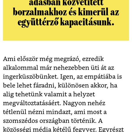
adásban közvetített
borzalmakhoz és kimerül az
együttérző kapacitásunk.
Ami először még megrázó, ezredik
alkalommal már nehezebben üti át az
ingerküszöbünket. Igen, az empátiába is
bele lehet fáradni, különösen akkor, ha
alig tehetünk valamit a helyzet
megváltoztatásáért. Nagyon nehéz
tétlenül nézni mindazt, ami most a
szomszédos országban történik. A
közösségi média kétélű fegyver. Egyrészt