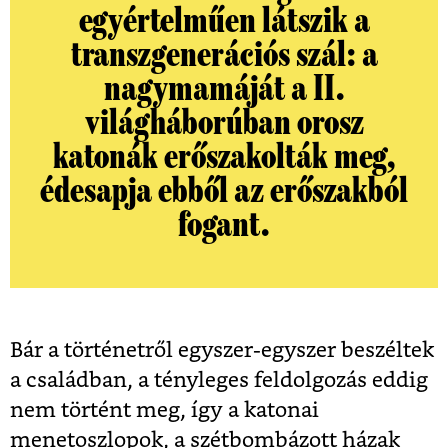
egyértelműen látszik a
transzgenerációs szál: a
nagymamáját a II.
világháborúban orosz
katonák erőszakolták meg,
édesapja ebből az erőszakból
fogant.
Bár a történetről egyszer-egyszer beszéltek
a családban, a tényleges feldolgozás eddig
nem történt meg, így a katonai
menetoszlopok, a szétbombázott házak