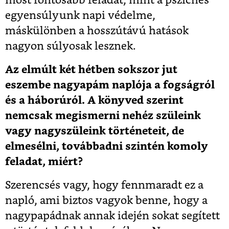
most fontosabb feladat, mint a pszichés
egyensúlyunk napi védelme,
máskülönben a hosszútávú hatások
nagyon súlyosak lesznek.
Az elmúlt két hétben sokszor jut
eszembe nagyapám naplója a fogságról
és a háborúról. A könyved szerint
nemcsak megismerni nehéz szüleink
vagy nagyszüleink történeteit, de
elmesélni, továbbadni szintén komoly
feladat, miért?
Szerencsés vagy, hogy fennmaradt ez a
napló, ami biztos vagyok benne, hogy a
nagypapádnak annak idején sokat segített