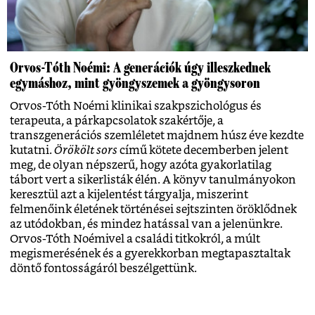
Orvos-Tóth Noémi: A generációk úgy illeszkednek
egymáshoz, mint gyöngyszemek a gyöngysoron
Orvos-Tóth Noémi klinikai szakpszichológus és
terapeuta, a párkapcsolatok szakértője, a
transzgenerációs szemléletet majdnem húsz éve kezdte
kutatni.
Örökölt sors
című kötete decemberben jelent
meg, de olyan népszerű, hogy azóta gyakorlatilag
tábort vert a sikerlisták élén. A könyv tanulmányokon
keresztül azt a kijelentést tárgyalja, miszerint
felmenőink életének történései sejtszinten öröklődnek
az utódokban, és mindez hatással van a jelenünkre.
Orvos-Tóth Noémivel a családi titkokról, a múlt
megismerésének és a gyerekkorban megtapasztaltak
döntő fontosságáról beszélgettünk.