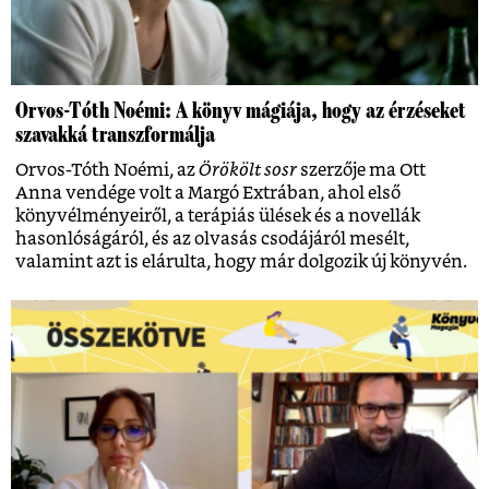
Orvos-Tóth Noémi: A könyv mágiája, hogy az érzéseket
szavakká transzformálja
Orvos-Tóth Noémi, az
Örökölt sosr
szerzője ma Ott
Anna vendége volt a Margó Extrában, ahol első
könyvélményeiről, a terápiás ülések és a novellák
hasonlóságáról, és az olvasás csodájáról mesélt,
valamint azt is elárulta, hogy már dolgozik új könyvén.