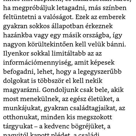
ha megpróbáljuk letagadni, más színben
feltüntetni a valóságot. Ezek az emberek
gyakran sokkos állapotban érkeznek
hazánkba vagy egy másik országba, így
nagyon körültekintően kell velük bánni.
Ilyenkor sokkal limitáltabb az az
információmennyiség, amit képesek
befogadni, lehet, hogy a legegyszerűbb
dolgokat is többször el kell nekik
magyarázni. Gondoljunk csak bele, akik
most menekülnek, az egész életüket, a
munkájukat, gyakran családtagjaikat, az
otthonukat, minden kis megszokott
tárgyukat – a kedvenc bögréjüket, a
nagyitól kapott plédet, a családi