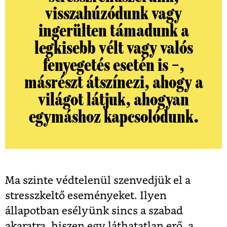
visszahúzódunk vagy
ingerülten támadunk a
legkisebb vélt vagy valós
fenyegetés esetén is –,
másrészt átszínezi, ahogy a
világot látjuk, ahogyan
egymáshoz kapcsolódunk.
Ma szinte védtelenül szenvedjük el a
stresszkeltő eseményeket. Ilyen
állapotban esélyünk sincs a szabad
akaratra, hiszen egy láthatatlan erő, a