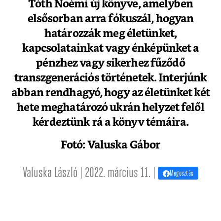
Tóth Noémi új könyve, amelyben
elsősorban arra fókuszál, hogyan
határozzák meg életünket,
kapcsolatainkat vagy énképünket a
pénzhez vagy sikerhez fűződő
transzgenerációs történetek. Interjúnk
abban rendhagyó, hogy az életünket két
hete meghatározó ukrán helyzet felől
kérdeztünk rá a könyv témáira.
Fotó: Valuska Gábor
Valuska László | 2022. március 11. |
Megosztás