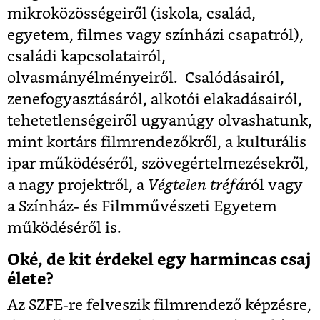
mikroközösségeiről (iskola, család,
egyetem, filmes vagy színházi csapatról),
családi kapcsolatairól,
olvasmányélményeiről. Csalódásairól,
zenefogyasztásáról, alkotói elakadásairól,
tehetetlenségeiről ugyanúgy olvashatunk,
mint kortárs filmrendezőkről, a kulturális
ipar működéséről, szövegértelmezésekről,
a nagy projektről, a
Végtelen tréfá
ról vagy
a Színház- és Filmművészeti Egyetem
működéséről is.
Oké, de kit érdekel egy harmincas csaj
élete?
Az SZFE-re felveszik filmrendező képzésre,