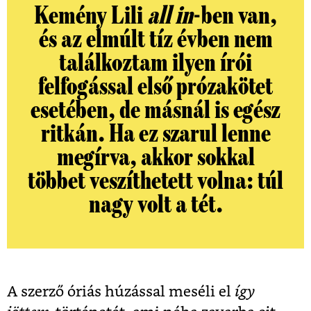
Kemény Lili
all in
-ben van,
és az elmúlt tíz évben nem
találkoztam ilyen írói
felfogással első prózakötet
esetében, de másnál is egész
ritkán. Ha ez szarul lenne
megírva, akkor sokkal
többet veszíthetett volna: túl
nagy volt a tét.
A szerző óriás húzással meséli el
így