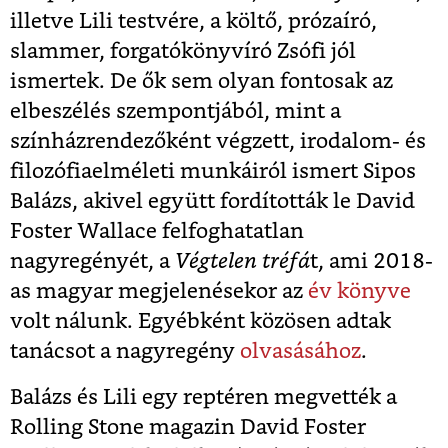
illetve Lili testvére, a költő, prózaíró,
slammer, forgatókönyvíró Zsófi jól
ismertek. De ők sem olyan fontosak az
elbeszélés szempontjából, mint a
színházrendezőként végzett, irodalom- és
filozófiaelméleti munkáiról ismert Sipos
Balázs, akivel együtt fordították le David
Foster Wallace felfoghatatlan
nagyregényét, a
Végtelen tréfá
t, ami 2018-
as magyar megjelenésekor az
év könyve
volt nálunk. Egyébként közösen adtak
tanácsot a nagyregény
olvasásához
.
Balázs és Lili egy reptéren megvették a
Rolling Stone magazin David Foster