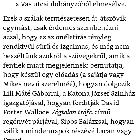
a Vas utcai dohányzóból elmesélve.
Ezek a szálak természetesen át-átszövik
egymást, csak érdemes szembenézni
azzal, hogy ez az önéletírás tényleg
rendkívül sűrű és izgalmas, és még nem
beszéltünk azokról a szövegekről, amik a
fentiek miatt megjelennek: bemutatja,
hogy készül egy előadás (a sajátja vagy
Mikes nevű szerelméé), hogyan dolgozik
Lili Máté Gáborral, a Katona József Színház
igazgatójával, hogyan fordítják David
Foster Wallace
Végtelen tréfa
című
regényét párjával, Sipos Balázzsal, hogyan
válik a mindennapok részévé Lacan vagy