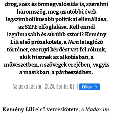
drog, szex és önmegvalósítás is, szerelmi
háromszög, meg az utóbbi évek
legszimbolikusabb politikai ellenállása,
az SZFE elfoglalása. Kell ennél
izgalmasabb és sűrűbb sztori? Kemény
Lili első prózakötete, a
Nem
letaglózó
történet, ezernyi kérdést vet fel rólunk,
akik hisznek az alkotásban, a
művészetben, a szövegek erejében, vagyis
a másikban, a párbeszédben.
Valuska László | 2024. április 01. |
Megosztás
Kemény Lili
első verseskötete, a
Madaram