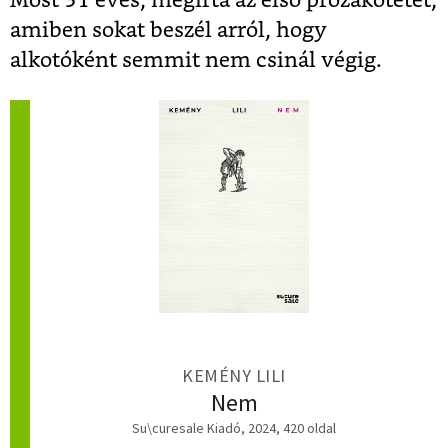
Most 31 éves, megírta az első prózakötetét,
amiben sokat beszél arról, hogy
alkotóként semmit nem csinál végig.
KEMÉNY LILI
Nem
Su\curesale Kiadó, 2024, 420 oldal