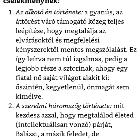
cselekménynek:
Az alkotó én története:
a gyanús, az
áttörést váró támogató közeg teljes
leépítése, hogy megtalálja az
elvárásoktól és megfelelési
kényszerektől mentes megszólalást. Ez
így leírva nem túl izgalmas, pedig a
legjobb része a sztorinak, ahogy egy
fiatal nő saját világot alakít ki:
őszintén, kegyetlenül, önmagát sem
kímélve.
A szerelmi háromszög története:
mit
kezdesz azzal, hogy megtalálod életed
(intellektuálisan vonzó) párját,
Balázst, a másik feledet, de