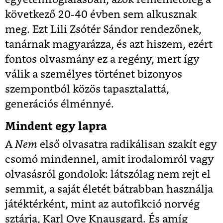
következő 20-40 évben sem alkusznak
meg. Ezt Lili Zsótér Sándor rendezőnek,
tanárnak magyarázza, és azt hiszem, ezért
fontos olvasmány ez a regény, mert így
válik a személyes történet bizonyos
szempontból közös tapasztalattá,
generációs élménnyé.
Mindent egy lapra
A
Nem
első olvasatra radikálisan szakít egy
csomó mindennel, amit irodalomról vagy
olvasásról gondolok: látszólag nem rejt el
semmit, a saját életét bátrabban használja
játéktérként, mint az autofikció norvég
sztárja, Karl Ove Knausgard. És amíg