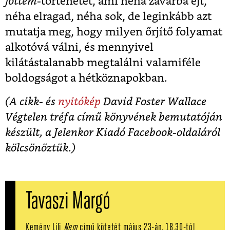
jöttem
-történetét, ami néha zavarba ejt,
néha elragad, néha sok, de leginkább azt
mutatja meg, hogy milyen őrjítő folyamat
alkotóvá válni, és mennyivel
kilátástalanabb megtalálni valamiféle
boldogságot a hétköznapokban.
(A cikk- és
nyitókép
David Foster Wallace
Végtelen tréfa című könyvének bemutatóján
készült, a Jelenkor Kiadó Facebook-oldaláról
kölcsönöztük.)
Tavaszi Margó
Kemény Lili
Nem
című kötetét május 23-án, 18.30-tól