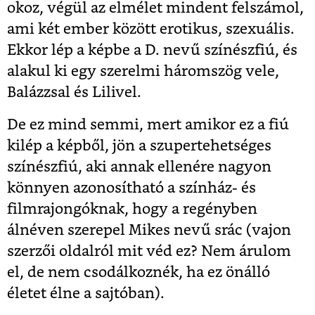
okoz, végül az elmélet mindent felszámol,
ami két ember között erotikus, szexuális.
Ekkor lép a képbe a D. nevű színészfiú, és
alakul ki egy szerelmi háromszög vele,
Balázzsal és Lilivel.
De ez mind semmi, mert amikor ez a fiú
kilép a képből, jön a szupertehetséges
színészfiú, aki annak ellenére nagyon
könnyen azonosítható a színház- és
filmrajongóknak, hogy a regényben
álnéven szerepel Mikes nevű srác (vajon
szerzői oldalról mit véd ez? Nem árulom
el, de nem csodálkoznék, ha ez önálló
életet élne a sajtóban).