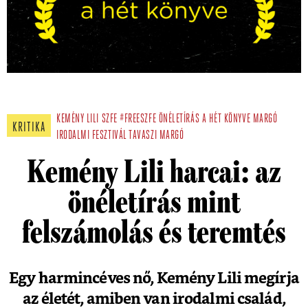
KEMÉNY LILI
SZFE
#FREESZFE
ÖNÉLETÍRÁS
A HÉT KÖNYVE
MARGÓ
KRITIKA
IRODALMI FESZTIVÁL
TAVASZI MARGÓ
Kemény Lili harcai: az
önéletírás mint
felszámolás és teremtés
Egy harmincéves nő, Kemény Lili megírja
az életét, amiben van irodalmi család,