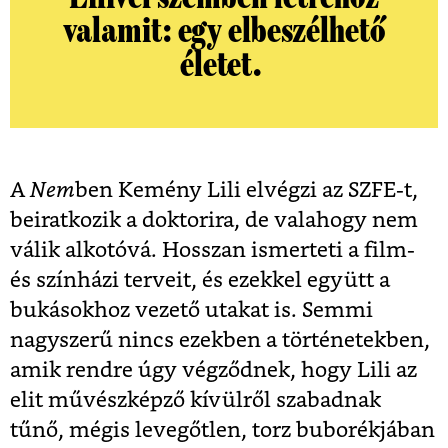
valamit: egy elbeszélhető
életet.
A
Nem
ben Kemény Lili elvégzi az SZFE-t,
beiratkozik a doktorira, de valahogy nem
válik alkotóvá. Hosszan ismerteti a film-
és színházi terveit, és ezekkel együtt a
bukásokhoz vezető utakat is. Semmi
nagyszerű nincs ezekben a történetekben,
amik rendre úgy végződnek, hogy Lili az
elit művészképző kívülről szabadnak
tűnő, mégis levegőtlen, torz buborékjában