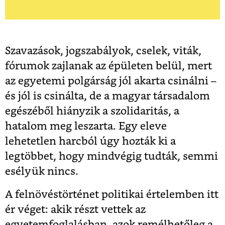
Szavazások, jogszabályok, cselek, viták,
fórumok zajlanak az épületen belül, mert
az egyetemi polgárság jól akarta csinálni –
és jól is csinálta, de a magyar társadalom
egészéből hiányzik a szolidaritás, a
hatalom meg leszarta. Egy eleve
lehetetlen harcból úgy hozták ki a
legtöbbet, hogy mindvégig tudták, semmi
esélyük nincs.
A felnövéstörténet politikai értelemben itt
ér véget: akik részt vettek az
egyetemfoglalásban, azok remélhetőleg a