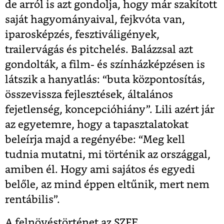
de arról is azt gondolja, hogy már szakított
saját hagyományaival, fejkvóta van,
iparosképzés, fesztiváligények,
trailervágás és pitchelés. Balázzsal azt
gondolták, a film- és színházképzésen is
látszik a hanyatlás: “buta központosítás,
összevissza fejlesztések, általános
fejetlenség, koncepcióhiány”. Lili azért jár
az egyetemre, hogy a tapasztalatokat
beleírja majd a regényébe: “Meg kell
tudnia mutatni, mi történik az országgal,
amiben él. Hogy ami sajátos és egyedi
belőle, az mind éppen eltűnik, mert nem
rentábilis”.
A felnövéstörténet az SZFE