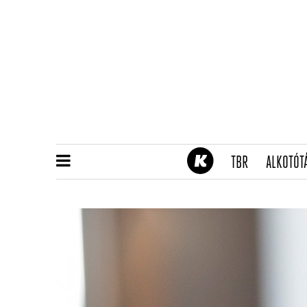
(CURRENT)
TBR
ALKOTÓT