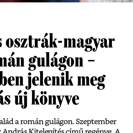
 osztrák-magyar
omán gulágon –
ben jelenik meg
ás új könyve
alád a román gulágon. Szeptember
y András Kitelepítés című regénye. A