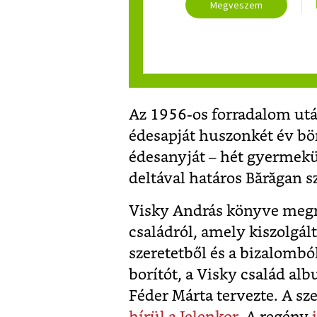
Megveszem
Az 1956-os forradalom utá
édesapját huszonkét év bör
édesanyját – hét gyermekü
deltával határos Bărăgan s
Visky András könyve megre
családról, amely kiszolgál
szeretetből és a bizalombó
borítót, a Visky család al
Féder Márta tervezte. A sze