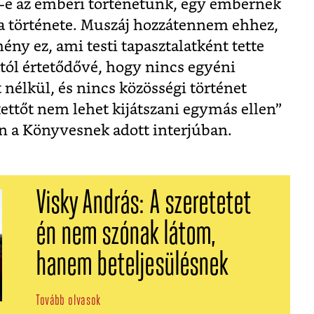
ő-e az emberi történetünk, egy embernek
a története. Muszáj hozzátennem ehhez,
y ez, ami testi tapasztalatként tette
l értetődővé, hogy nincs egyéni
 nélkül, és nincs közösségi történet
kettőt nem lehet kijátszani egymás ellen”
n a Könyvesnek adott interjúban.
Visky András: A szeretetet
én nem szónak látom,
hanem beteljesülésnek
Tovább olvasok