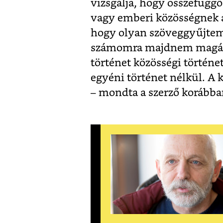
vizsgálja, hogy összefügg
vagy emberi közösségnek 
hogy olyan szöveggyűjtemén
számomra majdnem magátó
történet közösségi történet
egyéni történet nélkül. A 
– mondta a szerző korábba