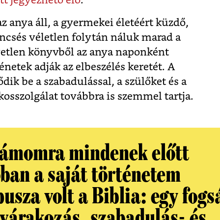
itt jegyezhető elő
.
 anya áll, a gyermekei életéért küzdő,
rencsés véletlen folytán náluk marad a
gyetlen könyvből az anya naponként
ténetek adják az elbeszélés keretét. A
ik be a szabadulással, a szülőket és a
osszolgálat továbbra is szemmel tartja.
ámomra mindenek előtt
óban a saját történetem
usza volt a Biblia: egy fogs
 várakozás, szabadulás- és