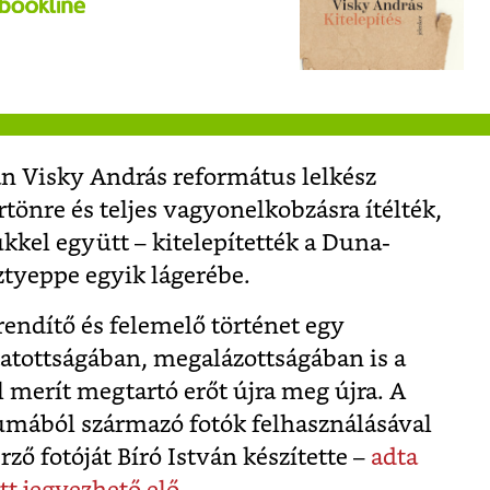
n Visky András református lelkész
tönre és teljes vagyonelkobzásra ítélték,
kkel együtt – kitelepítették a Duna-
ztyeppe egyik lágerébe.
ndítő és felemelő történet egy
tatottságában, megalázottságában is a
l merít megtartó erőt újra meg újra. A
bumából származó fotók felhasználásával
rző fotóját Bíró István készítette –
adta