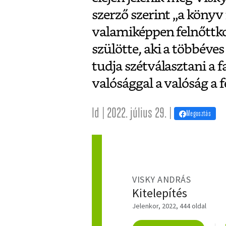
szerző szerint „a könyv 
valamiképpen felnőttko
szülötte, aki a többév
tudja szétválasztani a f
valósággal a valóság a fe
ld | 2022. július 29. |
Megosztás
VISKY ANDRÁS
Kitelepítés
Jelenkor, 2022, 444 oldal