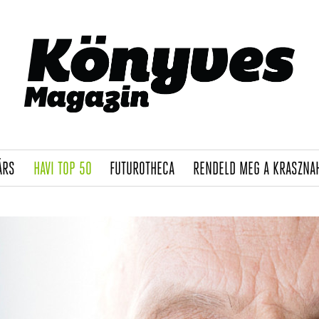
(CURRENT)
(CURRENT)
(CURRENT)
ÁRS
HAVI TOP 50
FUTUROTHECA
RENDELD MEG A KRASZNA