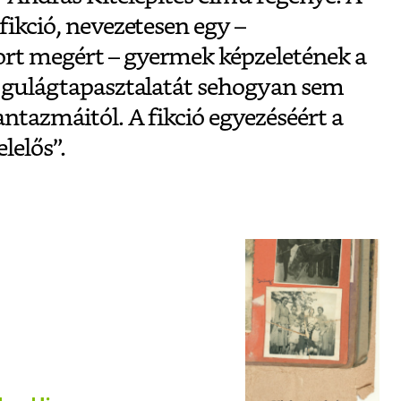
fikció, nevezetesen egy –
rt megért – gyermek képzeletének a
es gulágtapasztalatát sehogyan sem
antazmáitól. A fikció egyezéséért a
lelős”.