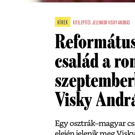
HÍREK
KITELEPÍTÉS
JELENKOR
VISKY ANDRÁS
Református
család a r
szeptember
Visky Andr
Egy osztrák–magyar cs
elején jelenik meg Visk