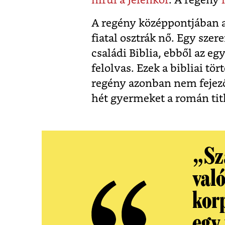
hírül a Jelenkor
. A regény
A regény középpontjában az
fiatal osztrák nő. Egy sze
családi Biblia, ebből az e
felolvas. Ezek a bibliai tör
regény azonban nem fejeződ
hét gyermeket a román titk
„Sz
val
korp
egy