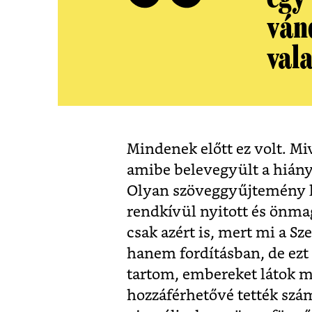
ván
vala
Mindenek előtt ez volt. Mi
amibe belevegyült a hiányz
Olyan szöveggyűjtemény l
rendkívül nyitott és önma
csak azért is, mert mi a Sz
hanem fordításban, de ezt
tartom, embereket látok ma
hozzáférhetővé tették szá