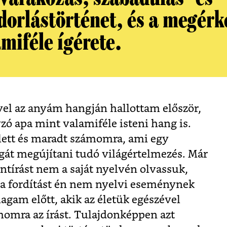
dorlástörténet, és a megérk
miféle ígérete.
vel az anyám hangján hallottam először,
ó apa mint valamiféle isteni hang is.
ett és maradt számomra, ami egy
gát megújítani tudó világértelmezés. Már
entírást nem a saját nyelvén olvassuk,
 a fordítást én nem nyelvi eseménynek
gam előtt, akik az életük egészével
momra az írást. Tulajdonképpen azt