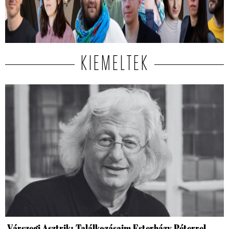
Közülük kerül ki a két győztes.
KIEMELTEK
Várszegi Asztrik: Találkozásaim Esterházy Péterrel