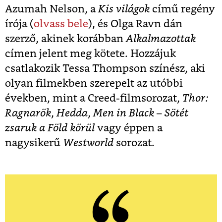
Azumah Nelson, a
Kis világok
című regény
írója (
olvass bele
), és Olga Ravn dán
szerző, akinek korábban
Alkalmazottak
címen jelent meg kötete. Hozzájuk
csatlakozik Tessa Thompson színész, aki
olyan filmekben szerepelt az utóbbi
években, mint a Creed-filmsorozat,
Thor:
Ragnarök
,
Hedda
,
Men in Black – Sötét
zsaruk a Föld körül
vagy éppen a
nagysikerű
Westworld
sorozat.