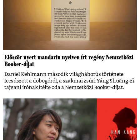
Először nyert mandarin nyelven írt regény Nemzetközi
Booker-díjat
Daniel Kehlmann második világháborús története
lecsúszott a dobogóról, a szakmai zsűri Yáng Shuāng-zǐ
tajvani írónak ítélte oda a Nemzetközi Booker-díjat.