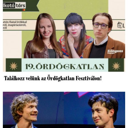
Találkozz velünk az Ördögkatlan Fesztiválon!