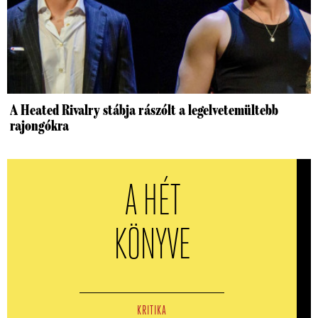
A Heated Rivalry stábja rászólt a legelvetemültebb
rajongókra
A HÉT
KÖNYVE
KRITIKA