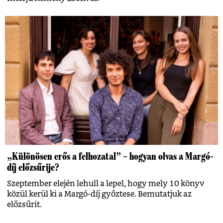
„Különösen erős a felhozatal” – hogyan olvas a Margó-
díj előzsűrije?
Szeptember elején lehull a lepel, hogy mely 10 könyv
közül kerül ki a Margó-díj győztese. Bemutatjuk az
előzsűrit.