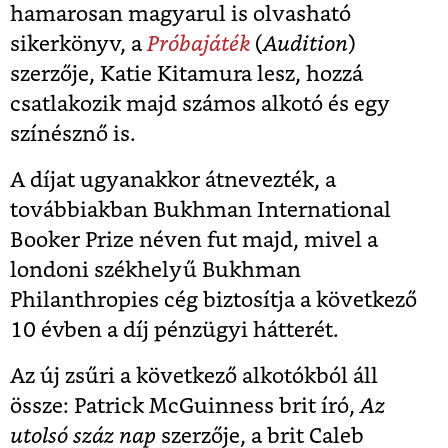
hamarosan magyarul is olvasható
sikerkönyv, a
Próbajáték
(
Audition
)
szerzője, Katie Kitamura lesz, hozzá
csatlakozik majd számos alkotó és egy
színésznő is.
A díjat ugyanakkor átnevezték, a
továbbiakban Bukhman International
Booker Prize néven fut majd, mivel a
londoni székhelyű Bukhman
Philanthropies cég biztosítja a következő
10 évben a díj pénzügyi hátterét.
Az új zsűri a következő alkotókból áll
össze: Patrick McGuinness brit író,
Az
utolsó száz nap
szerzője, a brit Caleb