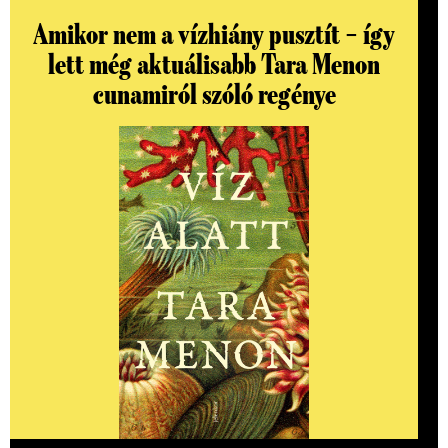
Amikor nem a vízhiány pusztít – így
lett még aktuálisabb Tara Menon
cunamiról szóló regénye