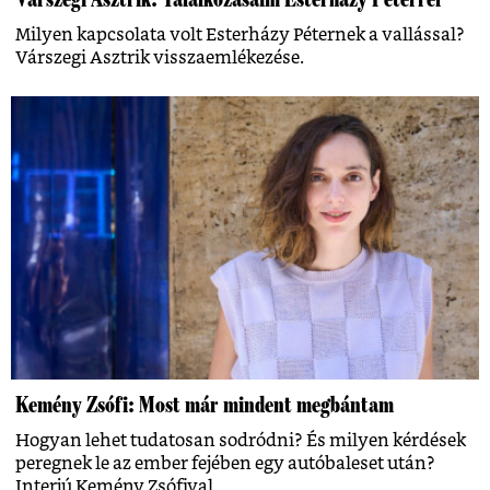
Milyen kapcsolata volt Esterházy Péternek a vallással?
Várszegi Asztrik visszaemlékezése.
Kemény Zsófi: Most már mindent megbántam
Hogyan lehet tudatosan sodródni? És milyen kérdések
peregnek le az ember fejében egy autóbaleset után?
Interjú Kemény Zsófival.