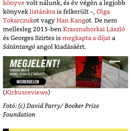
könyve
volt nálunk, és év végén a legjobb
könyvek
listánkra
is felkerült –,
Olga
Tokarczuk
ot vagy
Han Kang
ot. De nem
mellesleg 2015-ben
Krasznahorkai László
és Georges Szirtes is
megkapta a díjat
a
Sátántangó
angol kiadásáért.
(
Kirkusreviews
)
Fotó: (c) David Parry/ Booker Prize
Foundation