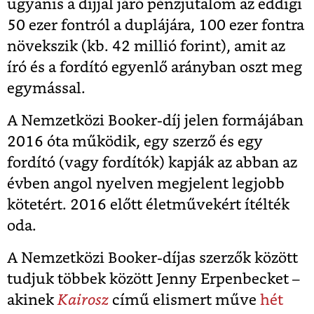
ugyanis a díjjal járó pénzjutalom az eddigi
50 ezer fontról a duplájára, 100 ezer fontra
növekszik (kb. 42 millió forint), amit az
író és a fordító egyenlő arányban oszt meg
egymással.
A Nemzetközi Booker-díj jelen formájában
2016 óta működik, egy szerző és egy
fordító (vagy fordítók) kapják az abban az
évben angol nyelven megjelent legjobb
kötetért. 2016 előtt életművekért ítélték
oda.
A Nemzetközi Booker-díjas szerzők között
tudjuk többek között Jenny Erpenbecket –
akinek
Kairosz
című elismert műve
hét