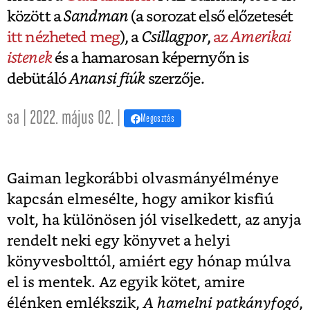
között a
Sandman
(a sorozat első előzetesét
itt nézheted meg
), a
Csillagpor
,
az
Amerikai
istenek
és a hamarosan képernyőn is
debütáló
Anansi fiúk
szerzője.
sa | 2022. május 02. |
Megosztás
Gaiman legkorábbi olvasmányélménye
kapcsán elmesélte, hogy amikor kisfiú
volt, ha különösen jól viselkedett, az anyja
rendelt neki egy könyvet a helyi
könyvesbolttól, amiért egy hónap múlva
el is mentek. Az egyik kötet, amire
élénken emlékszik,
A hamelni patkányfogó
,