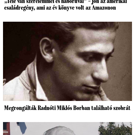
„Tele van szerelemmel és háborúval” – jön az amerikai
családregény, ami az év könyve volt az Amazonon
Megrongálták Radnóti Miklós Borban található szobrát