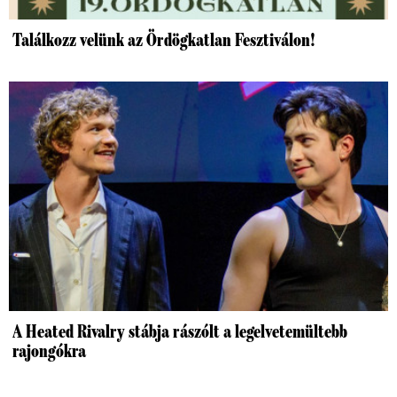
Találkozz velünk az Ördögkatlan Fesztiválon!
A Heated Rivalry stábja rászólt a legelvetemültebb
rajongókra