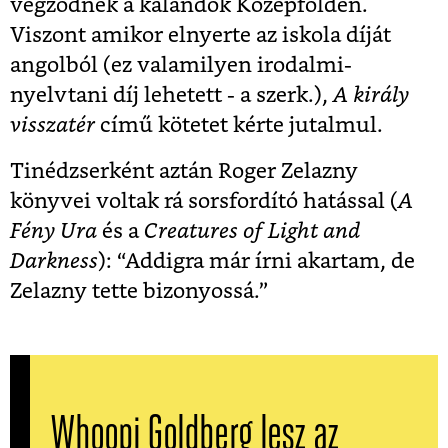
végződnek a kalandok Középföldén.
Viszont amikor elnyerte az iskola díját
angolból (ez valamilyen irodalmi-
nyelvtani díj lehetett - a szerk.),
A király
visszatér
című kötetet kérte jutalmul.
Tinédzserként aztán Roger Zelazny
könyvei voltak rá sorsfordító hatással (
A
Fény Ura
és a
Creatures of Light and
Darkness
): “Addigra már írni akartam, de
Zelazny tette bizonyossá.”
Whoopi Goldberg lesz az