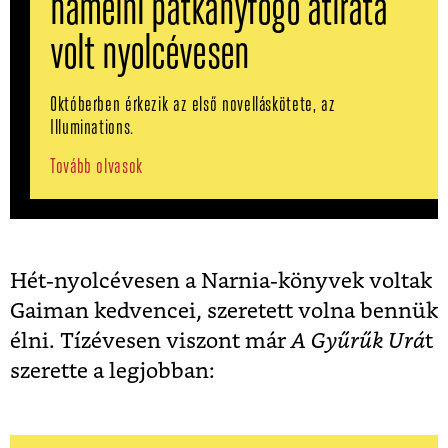
hamelni patkányfogó átirata
volt nyolcévesen
Októberben érkezik az első novelláskötete, az
Illuminations.
Tovább olvasok
Hét-nyolcévesen a Narnia-könyvek voltak
Gaiman kedvencei, szeretett volna bennük
élni. Tízévesen viszont már
A Gyűrűk Urá
t
szerette a legjobban: