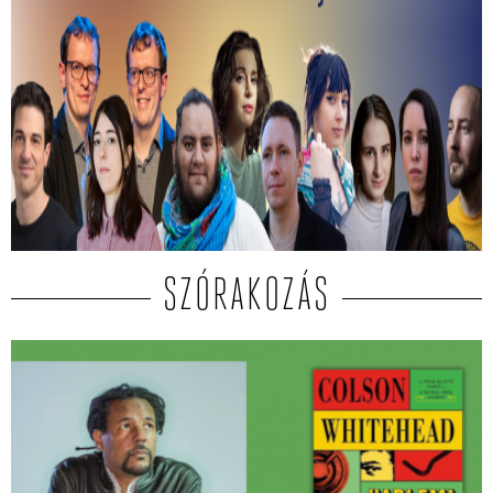
Kiválasztották a 2026-os Mastercard -
Alkotótárs ösztöndíj 10 döntősét!
Közülük kerül ki a két győztes.
SZÓRAKOZÁS