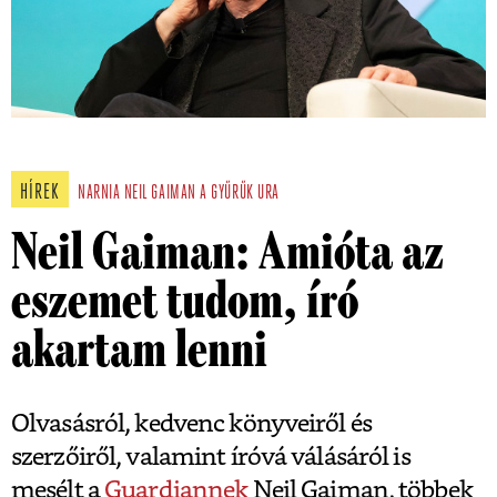
HÍREK
NARNIA
NEIL GAIMAN
A GYŰRŰK URA
Neil Gaiman: Amióta az
eszemet tudom, író
akartam lenni
Olvasásról, kedvenc könyveiről és
szerzőiről, valamint íróvá válásáról is
mesélt a
Guardiannek
Neil Gaiman, többek