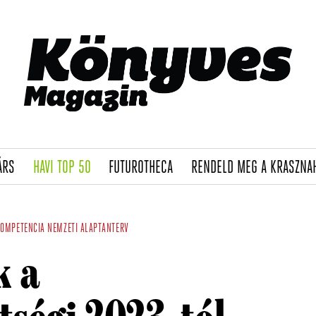
(CURRENT)
(CURRENT)
(CURRENT)
ÁRS
HAVI TOP 50
FUTUROTHECA
RENDELD MEG A KRASZNA
KOMPETENCIA
NEMZETI ALAPTANTERV
k a