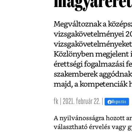
magyaréret
Megváltoznak a középsz
vizsgakövetelményei 202
vizsgakövetelményeket 
Közlönyben megjelent in
érettségi fogalmazási fe
szakemberek aggódnak, 
majd, a kompetenciák h
fk | 2021. február 22. |
Megosztás
A nyilvánosságra hozott a
választható érvelés vagy g