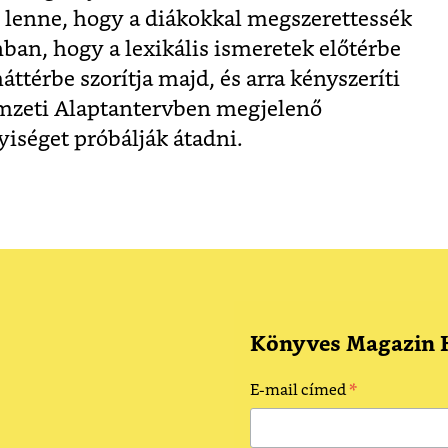
z lenne, hogy a diákokkal megszerettessék
nban, hogy a lexikális ismeretek előtérbe
háttérbe szorítja majd, és arra kényszeríti
emzeti Alaptantervben megjelenő
séget próbálják átadni.
Könyves Magazin H
*
E-mail címed