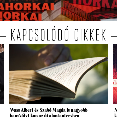
KAPCSOLÓDÓ CIKKEK
Wass Albert és Szabó Magda is nagyobb
N
hangsúlyt kap az új alaptantervben
k