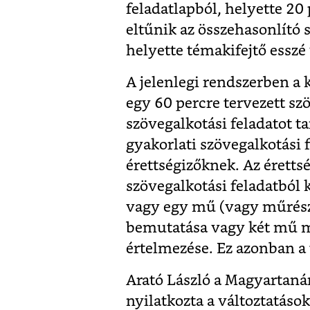
feladatlapból, helyette 20 
eltűnik az összehasonlító 
helyette témakifejtő esszé
A jelenlegi rendszerben a 
egy 60 percre tervezett szö
szövegalkotási feladatot t
gyakorlati szövegalkotási f
érettségizőknek. Az érett
szövegalkotási feladatból k
vagy egy mű (vagy műrész
bemutatása vagy két mű m
értelmezése. Ez azonban a 
Arató László a Magyartaná
nyilatkozta a változtatások