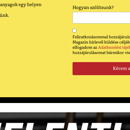
 anyagok egy helyen
Hogyan szólítsunk?
dünk.
Feliratkozásommal hozzájárulo
Magazin hírlevél küldése céljáb
elfogadom az
Adatkezelési tájé
hozzájárulásomat bármikor vi