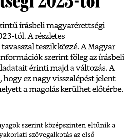
tségi 2023-tól
intű írásbeli magyarérettségi
3-tól. A részletes
tavasszal teszik közzé. A Magyar
formációk szerint főleg az írásbeli
ladatait érinti majd a változás. A
hogy ez nagy visszalépést jelent
elyett a magolás kerülhet előtérbe.
nyagok szerint középszinten eltűnik a
yakorlati szövegalkotás az első