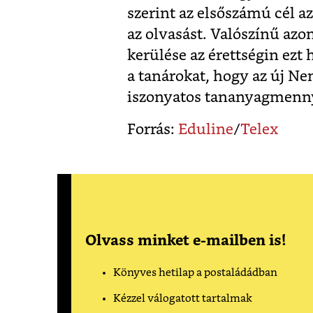
szerint az elsőszámú cél a
az olvasást. Valószínű azo
kerülése az érettségin ezt 
a tanárokat, hogy az új N
iszonyatos tananyagmennyi
Forrás:
Eduline
/
Telex
Olvass minket e-mailben is!
Könyves hetilap a postaládádban
Kézzel válogatott tartalmak