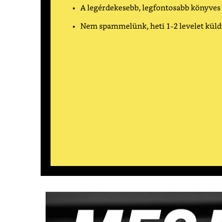
A legérdekesebb, legfontosabb könyves
Nem spammelünk, heti 1-2 levelet kül