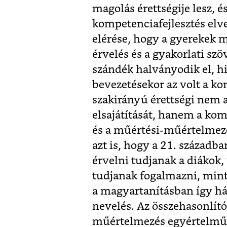
magolás érettségije lesz, 
kompetenciafejlesztés elv
elérése, hogy a gyerekek m
érvelés és a gyakorlati sz
szándék halványodik el, h
bevezetésekor az volt a k
szakirányú érettségi nem 
elsajátítását, hanem a ko
és a műértési-műértelmezé
azt is, hogy a 21. századba
érvelni tudjanak a diákok
tudjanak fogalmazni, mint
a magyartanításban így h
nevelés. Az összehasonlít
műértelmezés egyértelmű 