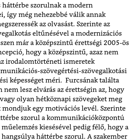
és háttérbe szorulnak a modern
ei, így még nehezebbé válik annak
egszeressék az olvasást. Szerinte az
övegalkotás eltűnésével a modernizációs
iszen már a középszintű érettségi 2005-ös
oncepció, hogy a középszintű, azaz nem
az irodalomtörténeti ismeretek
mmunikációs-szövegértési-szövegalkotási
si képességet méri. Furcsának találta
n nem lesz elvárás az érettségin az, hogy
, vagy olyan hétköznapi szövegeket meg
 mondjuk egy motivációs levél. Szerinte
áttérbe szorul a kommunikációközpontú
ó műelemzés kiesésével pedig félő, hogy a
hangsúlya háttérbe szorul. A szakember