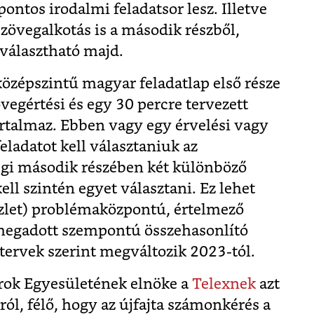
pontos irodalmi feladatsor lesz. Illetve
szövegalkotás is a második részből,
 választható majd.
középszintű magyar feladatlap első része
vegértési és egy 30 percre tervezett
artalmaz. Ebben vagy egy érvelési vagy
eladatot kell választaniuk az
ségi második részében két különböző
ell szintén egyet választani. Ez lehet
let) problémaközpontú, értelmező
egadott szempontú összehasonlító
tervek szerint megváltozik 2023-tól.
rok Egyesületének elnöke a
Telexnek
azt
ról, félő, hogy az újfajta számonkérés a