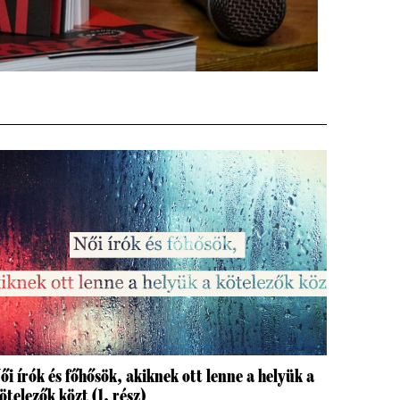
ői írók és főhősök, akiknek ott lenne a helyük a
ötelezők közt (1. rész)