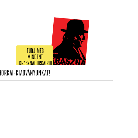
TUDJ MEG
MINDENT
KRASZNAHORKAIRÓL!
(CURRENT)
HORKAI-KIADVÁNYUNKAT!