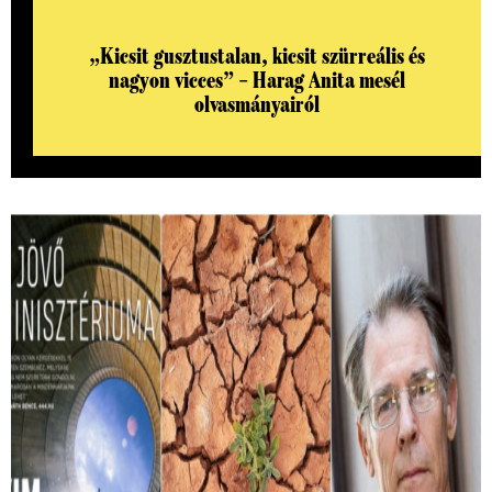
„Kicsit gusztustalan, kicsit szürreális és
nagyon vicces” – Harag Anita mesél
olvasmányairól