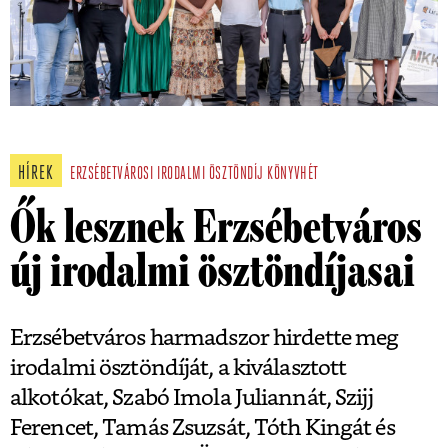
HÍREK
ERZSÉBETVÁROSI IRODALMI ÖSZTÖNDÍJ
KÖNYVHÉT
Ők lesznek Erzsébetváros
új irodalmi ösztöndíjasai
Erzsébetváros harmadszor hirdette meg
irodalmi ösztöndíját, a kiválasztott
alkotókat, Szabó Imola Juliannát, Szijj
Ferencet, Tamás Zsuzsát, Tóth Kingát és