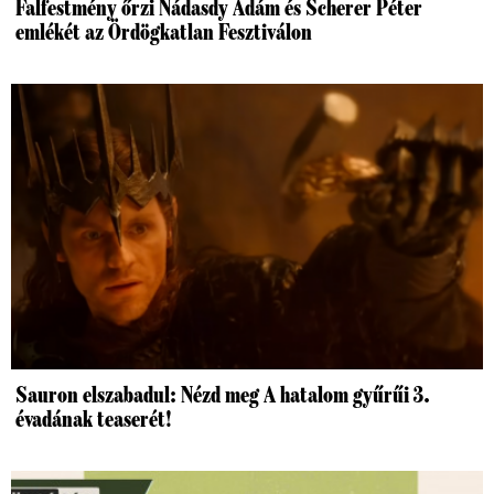
Falfestmény őrzi Nádasdy Ádám és Scherer Péter
emlékét az Ördögkatlan Fesztiválon
Sauron elszabadul: Nézd meg A hatalom gyűrűi 3.
évadának teaserét!