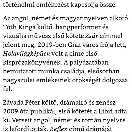
történelmi emlékezést kapcsolja össze.
Az angol, német és magyar nyelven alkotó
Tóth Kinga költő, hangperformer és
vizuális művész első kötete
Zsúr
címmel
jelent meg, 2019-ben Graz város írója lett,
Holdvilágképűek
volt a címe első
kisprózakönyvének. A pályázatában
bemutatott munka családja, elsősorban
nagyszülei emlékeinek örökségét dolgozza
fel.
Závada Péter költő, drámaíró és zenész
2009 óta publikál, első kötetét a Libri adta
ki. Verseit angol, német és román nyelvre
is lefordították.
Reflex
című drámáját