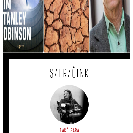
Ez a könyv megjósolta, hogy mit okoznak
a hőhullámok
A Magyarországot sújtó hőség miatt egyre többször jut
eszünkbe Kim Stanley Robinson A Jövő Minisztériuma
című regénye.
SZERZŐINK
BAKÓ SÁRA