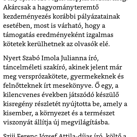
Akárcsak a hagyományteremtő
kezdeményezés korábbi pályázatainak
esetében, most is várható, hogy a
támogatás eredményeként izgalmas
kötetek kerülhetnek az olvasók elé.
Nyert Szabó Imola Julianna író,
táncelméleti szakíró, akinek jelent már
meg versprózakötete, gyermekeknek és
felnőtteknek írt mesekönyve. Ő egy, a
kilencvenes években játszódó készülő
kisregény részletét nyújtotta be, amely a
kisember, a környezet és a természet
viszonyát állítja új megvilágításba.
Szijj Ferenc József Attila-díjas író, költő a