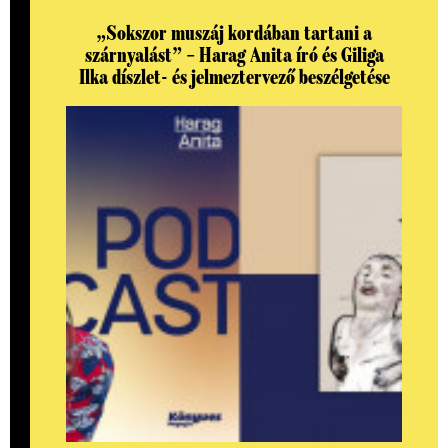
„Sokszor muszáj kordában tartani a
szárnyalást” – Harag Anita író és Giliga
Ilka díszlet- és jelmeztervező beszélgetése