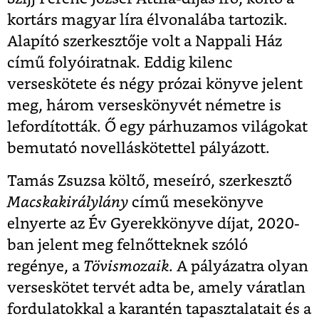
kortárs magyar líra élvonalába tartozik.
Alapító szerkesztője volt a Nappali Ház
című folyóiratnak. Eddig kilenc
verseskötete és négy prózai könyve jelent
meg, három verseskönyvét németre is
lefordították. Ő egy párhuzamos világokat
bemutató novelláskötettel pályázott.
Tamás Zsuzsa költő, meseíró, szerkesztő
Macskakirálylány
című mesekönyve
elnyerte az Év Gyerekkönyve díjat, 2020-
ban jelent meg felnőtteknek szóló
regénye, a
Tövismozaik
. A pályázatra olyan
verseskötet tervét adta be, amely váratlan
fordulatokkal a karantén tapasztalatait és a