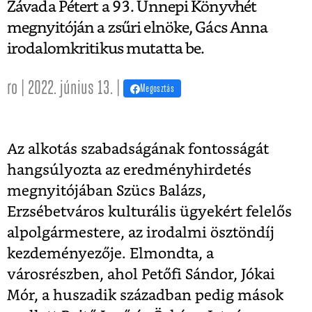
Závada Pétert a 93. Ünnepi Könyvhét
megnyitóján a zsűri elnöke, Gács Anna
irodalomkritikus mutatta be.
ro | 2022. június 13. |
Megosztás
Az alkotás szabadságának fontosságát
hangsúlyozta az eredményhirdetés
megnyitójában Szücs Balázs,
Erzsébetváros kulturális ügyekért felelős
alpolgármestere, az irodalmi ösztöndíj
kezdeményezője. Elmondta, a
városrészben, ahol Petőfi Sándor, Jókai
Mór, a huszadik században pedig mások