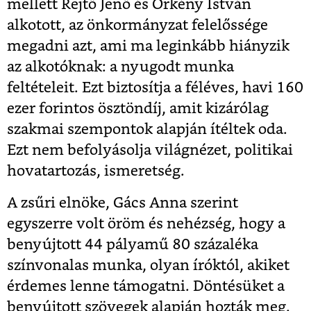
mellett Rejtő Jenő és Örkény István
alkotott, az önkormányzat felelőssége
megadni azt, ami ma leginkább hiányzik
az alkotóknak: a nyugodt munka
feltételeit. Ezt biztosítja a féléves, havi 160
ezer forintos ösztöndíj, amit kizárólag
szakmai szempontok alapján ítéltek oda.
Ezt nem befolyásolja világnézet, politikai
hovatartozás, ismeretség.
A zsűri elnöke, Gács Anna szerint
egyszerre volt öröm és nehézség, hogy a
benyújtott 44 pályamű 80 százaléka
színvonalas munka, olyan íróktól, akiket
érdemes lenne támogatni. Döntésüket a
benyújtott szövegek alapján hozták meg.