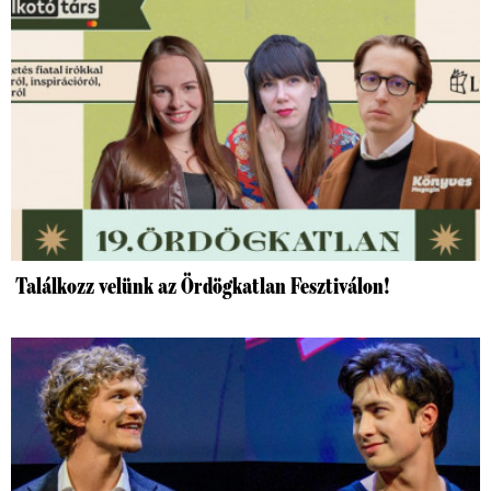
Találkozz velünk az Ördögkatlan Fesztiválon!