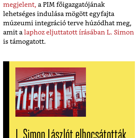
megjelent,
a PIM főigazgatójának
lehetséges indulása mögött egyfajta
múzeumi integráció terve húzódhat meg,
amit a
laphoz eljuttatott írásában L. Simon
is támogatott.
L. Simon Lászlót elbocsátották