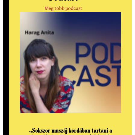
Még több podcast
„Sokszor muszáj kordában tartani a