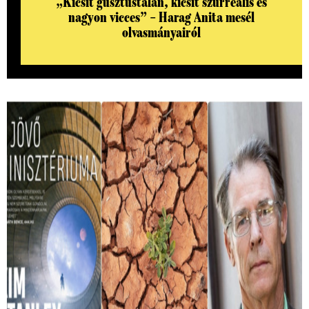
„Kicsit gusztustalan, kicsit szürreális és
nagyon vicces” – Harag Anita mesél
olvasmányairól
Ez a könyv megjósolta, hogy mit okoznak