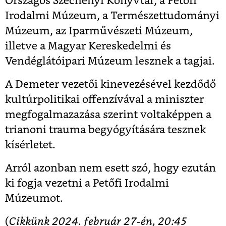
Országos Széchényi Könyvtár, a Petőfi
Irodalmi Múzeum, a Természettudományi
Múzeum, az Iparművészeti Múzeum,
illetve a Magyar Kereskedelmi és
Vendéglátóipari Múzeum lesznek a tagjai.
A Demeter vezetői kinevezésével kezdődő
kultúrpolitikai offenzívával a miniszter
megfogalmazazása szerint voltaképpen a
trianoni trauma begyógyítására tesznek
kísérletet.
Arról azonban nem esett szó, hogy ezután
ki fogja vezetni a Petőfi Irodalmi
Múzeumot.
(
Cikkünk 2024. február 27-én, 20:45