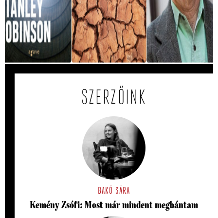
a hőhullámok
A Magyarországot sújtó hőség miatt egyre többször jut
eszünkbe Kim Stanley Robinson A Jövő Minisztériuma
című regénye.
SZERZŐINK
BAKÓ SÁRA
Kemény Zsófi: Most már mindent megbántam