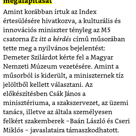
megalapítását
Amint korábban írtuk az Index
értesülésére hivatkozva, a kulturális és
innovációs miniszter tényleg az M5
csatorna
Ez itt a kérdés
című műsorában
tette meg a nyilvános bejelentést:
Demeter Szilárdot kérte fel a Magyar
Nemzeti Múzeum vezetésére.
Amint a
műsorból is kiderült, a miniszternek tíz
jelöltből kellett választani. Az
előkészítésben Csák János a
minisztériuma, a szakszervezet, az üzemi
tanács, illetve az általa személyesen
felkért szakemberek ‒Baán László és Cseri
Miklós ‒ javaslataira támaszkodhatott.