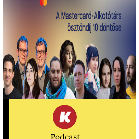
Kiválasztották a 2026-os Mastercard -
Alkotótárs ösztöndíj 10 döntősét!
Közülük kerül ki a két győztes.
Podcast