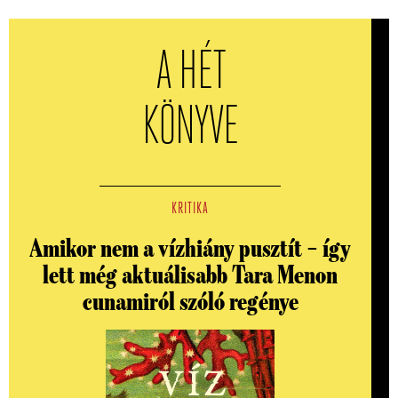
A HÉT
KÖNYVE
KRITIKA
Amikor nem a vízhiány pusztít – így
lett még aktuálisabb Tara Menon
cunamiról szóló regénye