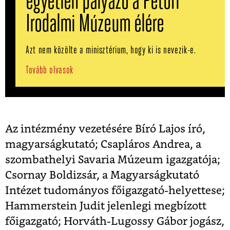
egyetlen pályázó a Petőfi
Irodalmi Múzeum élére
Azt nem közölte a minisztérium, hogy ki is nevezik-e.
Tovább olvasok
Az intézmény vezetésére Bíró Lajos író,
magyarságkutató; Csapláros Andrea, a
szombathelyi Savaria Múzeum igazgatója;
Csornay Boldizsár, a Magyarságkutató
Intézet tudományos főigazgató-helyettese;
Hammerstein Judit jelenlegi megbízott
főigazgató; Horváth-Lugossy Gábor jogász,