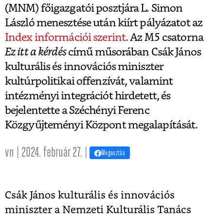
(MNM) főigazgatói posztjára L. Simon
László menesztése után kiírt pályázatot az
Index információi szerint
. Az M5 csatorna
Ez itt a kérdés
című műsorában Csák János
kulturális és innovációs miniszter
kultúrpolitikai offenzívát, valamint
intézményi integrációt hirdetett, és
bejelentette a Széchényi Ferenc
Közgyűjteményi Központ megalapítását.
vn | 2024. február 27. |
Megosztás
Csák János kulturális és innovációs
miniszter a Nemzeti Kulturális Tanács