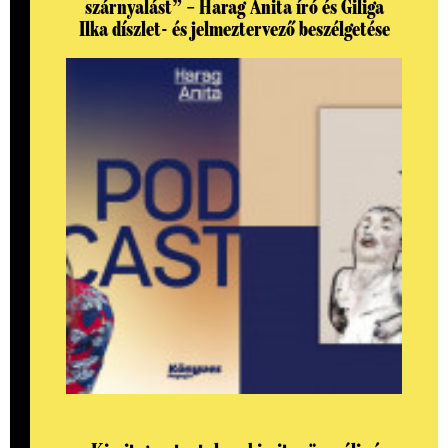
szárnyalást” – Harag Anita író és Giliga
Ilka díszlet- és jelmeztervező beszélgetése