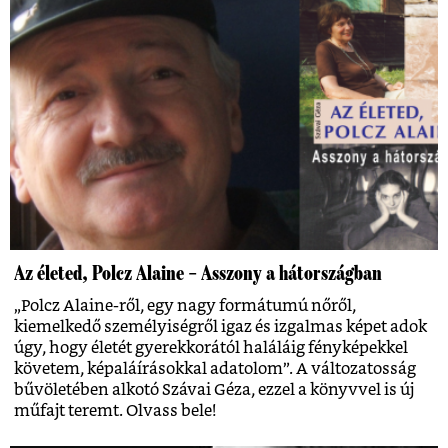
Az életed, Polcz Alaine – Asszony a hátországban
„Polcz Alaine-ről, egy nagy formátumú nőről,
kiemelkedő személyiségről igaz és izgalmas képet adok
úgy, hogy életét gyerekkorától haláláig fényképekkel
követem, képaláírásokkal adatolom”. A változatosság
bűvöletében alkotó Szávai Géza, ezzel a könyvvel is új
műfajt teremt. Olvass bele!