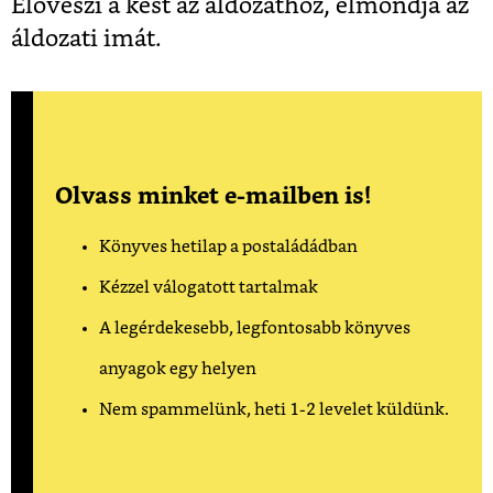
Előveszi a kést az áldozathoz, elmondja az
áldozati imát.
Olvass minket e-mailben is!
Könyves hetilap a postaládádban
Kézzel válogatott tartalmak
A legérdekesebb, legfontosabb könyves
anyagok egy helyen
Nem spammelünk, heti 1-2 levelet küldünk.