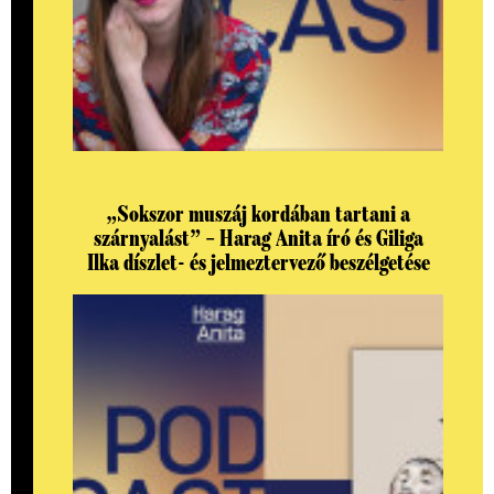
„Sokszor muszáj kordában tartani a
szárnyalást” – Harag Anita író és Giliga
Ilka díszlet- és jelmeztervező beszélgetése