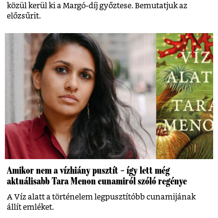
közül kerül ki a Margó-díj győztese. Bemutatjuk az
előzsűrit.
Amikor nem a vízhiány pusztít – így lett még
aktuálisabb Tara Menon cunamiról szóló regénye
A Víz alatt a történelem legpusztítóbb cunamijának
állít emléket.