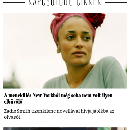
KAPCSOLÓDÓ CIKKEK
A menekülés New Yorkból még soha nem volt ilyen
elbűvölő
Zadie Smith tizenkilenc novellával hívja játékba az
olvasót.