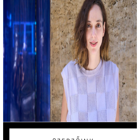
Kemény Zsófi: Most már mindent
megbántam
Hogyan lehet tudatosan sodródni? És milyen kérdések
peregnek le az ember fejében egy autóbaleset után?
Interjú Kemény Zsófival.