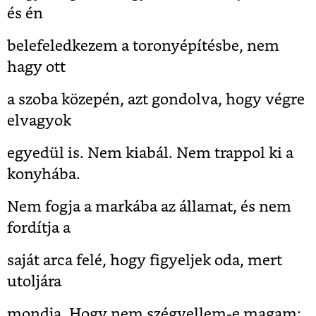
és én
belefeledkezem a toronyépítésbe, nem
hagy ott
a szoba közepén, azt gondolva, hogy végre
elvagyok
egyedül is. Nem kiabál. Nem trappol ki a
konyhába.
Nem fogja a markába az államat, és nem
fordítja a
saját arca felé, hogy figyeljek oda, mert
utoljára
mondja. Hogy nem szégyellem-e magam: