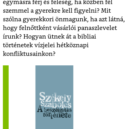
egymásra férj és feleség, ha közben fél
szemmel a gyerekre kell figyelni? Mit
szólna gyerekkori önmagunk, ha azt látná,
hogy felnőttként vásárlói panaszlevelet
írunk? Hogyan ütnek át a bibliai
történetek vízjelei hétköznapi
konfliktusainkon?