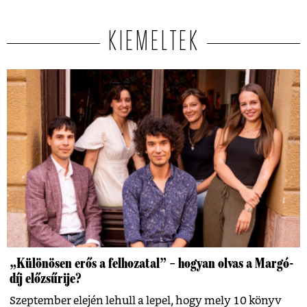
KIEMELTEK
„Különösen erős a felhozatal” – hogyan olvas a Margó-
díj előzsűrije?
Szeptember elején lehull a lepel, hogy mely 10 könyv