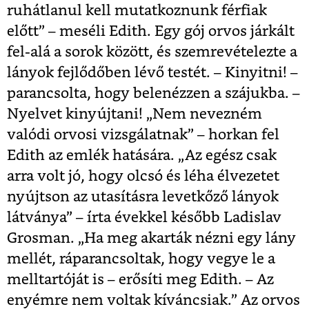
ruhátlanul kell mutatkoznunk férfiak
előtt” – meséli Edith. Egy gój orvos járkált
fel-alá a sorok között, és szemrevételezte a
lányok fejlődőben lévő testét. – Kinyitni! –
parancsolta, hogy belenézzen a szájukba. –
Nyelvet kinyújtani! „Nem nevezném
valódi orvosi vizsgálatnak” – horkan fel
Edith az emlék hatására. „Az egész csak
arra volt jó, hogy olcsó és léha élvezetet
nyújtson az utasításra levetkőző lányok
látványa” – írta évekkel később Ladislav
Grosman. „Ha meg akarták nézni egy lány
mellét, ráparancsoltak, hogy vegye le a
melltartóját is – erősíti meg Edith. – Az
enyémre nem voltak kíváncsiak.” Az orvos