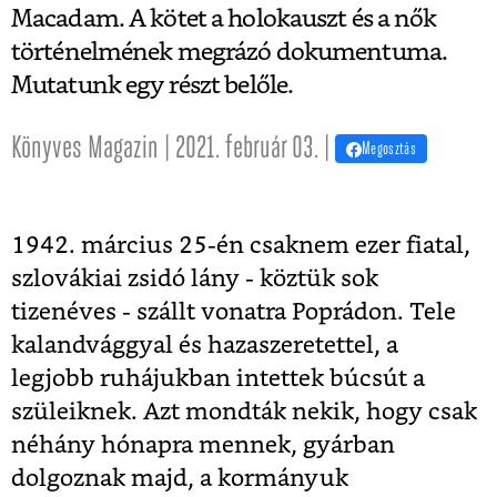
Macadam. A kötet a holokauszt és a nők
történelmének megrázó dokumentuma.
Mutatunk egy részt belőle.
Könyves Magazin | 2021. február 03. |
Megosztás
1942. március 25-én csaknem ezer fiatal,
szlovákiai zsidó lány - köztük sok
tizenéves - szállt vonatra Poprádon. Tele
kalandvággyal és hazaszeretettel, a
legjobb ruhájukban intettek búcsút a
szüleiknek. Azt mondták nekik, hogy csak
néhány hónapra mennek, gyárban
dolgoznak majd, a kormányuk