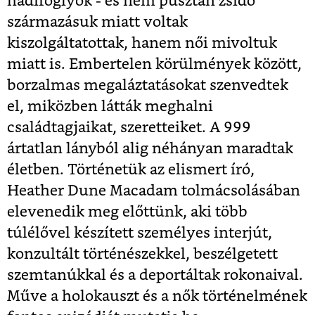
hadifoglyok - és nem pusztán zsidó
származásuk miatt voltak
kiszolgáltatottak, hanem női mivoltuk
miatt is. Embertelen körülmények között,
borzalmas megaláztatásokat szenvedtek
el, miközben látták meghalni
családtagjaikat, szeretteiket. A 999
ártatlan lányból alig néhányan maradtak
életben. Történetük az elismert író,
Heather Dune Macadam tolmácsolásában
elevenedik meg előttünk, aki több
túlélővel készített személyes interjút,
konzultált történészekkel, beszélgetett
szemtanúkkal és a deportáltak rokonaival.
Műve a holokauszt és a nők történelmének