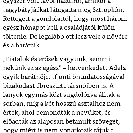
egyszer volt távol hazulról, amikor a
nagybátyjáékat látogatta meg Sztropkón.
Rettegett a gondolattól, hogy most három
egész hónapot kell a családjától külön
töltenie. De legalább ott lesz vele a nővére
és a barátaik.
„Fiatalok és erősek vagyunk, semmi
nekünk ez az egész” – hetvenkedett Adela
egyik barátnője. Ifjonti öntudatosságával
bizakodást ébresztett társnőiben is. A
lányok egymás közt sugdolózva álltak a
sorban, míg a két hosszú asztalhoz nem
értek, ahol bemondták a nevüket, és
előadták az alaposan betanult szöveget,
hogy miért is nem vonatkozik rájuk a