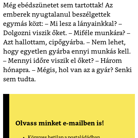
Még ebédszünetet sem tartottak! Az
emberek nyugtalanul beszélgettek
egymás közt: – Mi lesz a lányainkkal? –
Dolgozni viszik őket. – Miféle munkára? –
Azt hallottam, cipőgyárba. – Nem lehet,
hogy egyetlen gyárba ennyi munkás kell.
– Mennyi időre viszik el őket? – Három
hónapra. – Mégis, hol van az a gyár? Senki
sem tudta.
Olvass minket e-mailben is!
Könyves hetilap a postaládádban