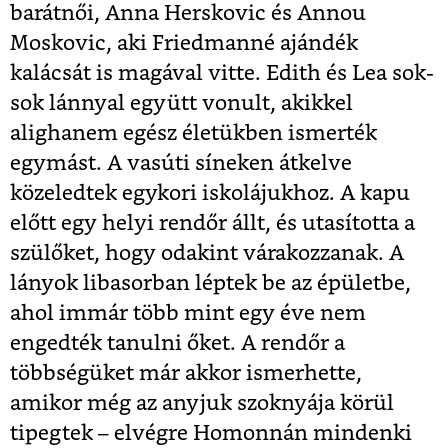
barátnői, Anna Herskovic és Annou
Moskovic, aki Friedmanné ajándék
kalácsát is magával vitte. Edith és Lea sok-
sok lánnyal együtt vonult, akikkel
alighanem egész életükben ismerték
egymást. A vasúti síneken átkelve
közeledtek egykori iskolájukhoz. A kapu
előtt egy helyi rendőr állt, és utasította a
szülőket, hogy odakint várakozzanak. A
lányok libasorban léptek be az épületbe,
ahol immár több mint egy éve nem
engedték tanulni őket. A rendőr a
többségüket már akkor ismerhette,
amikor még az anyjuk szoknyája körül
tipegtek – elvégre Homonnán mindenki