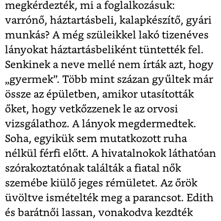
megkérdezték, mi a foglalkozásuk:
varrónő, háztartásbeli, kalapkészítő, gyári
munkás? A még szüleikkel lakó tizenéves
lányokat háztartásbeliként tüntették fel.
Senkinek a neve mellé nem írták azt, hogy
„gyermek”. Több mint százan gyűltek már
össze az épületben, amikor utasították
őket, hogy vetkőzzenek le az orvosi
vizsgálathoz. A lányok megdermedtek.
Soha, egyikük sem mutatkozott ruha
nélkül férfi előtt. A hivatalnokok láthatóan
szórakoztatónak találták a fiatal nők
szemébe kiülő jeges rémületet. Az őrök
üvöltve ismételték meg a parancsot. Edith
és barátnői lassan, vonakodva kezdték