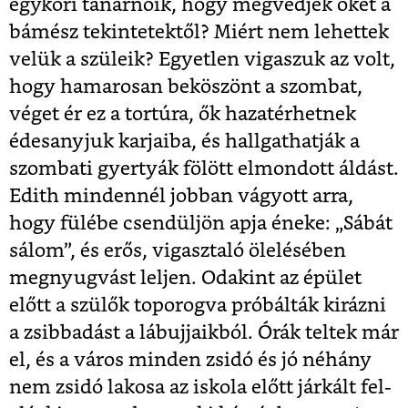
egykori tanárnőik, hogy megvédjék őket a
bámész tekintetektől? Miért nem lehettek
velük a szüleik? Egyetlen vigaszuk az volt,
hogy hamarosan beköszönt a szombat,
véget ér ez a tortúra, ők hazatérhetnek
édesanyjuk karjaiba, és hallgathatják a
szombati gyertyák fölött elmondott áldást.
Edith mindennél jobban vágyott arra,
hogy fülébe csendüljön apja éneke: „Sábát
sálom”, és erős, vigasztaló ölelésében
megnyugvást leljen. Odakint az épület
előtt a szülők toporogva próbálták kirázni
a zsibbadást a lábujjaikból. Órák teltek már
el, és a város minden zsidó és jó néhány
nem zsidó lakosa az iskola előtt járkált fel-