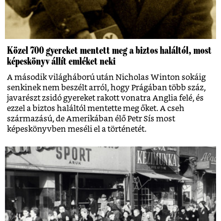
Közel 700 gyereket mentett meg a biztos haláltól, most
képeskönyv állít emléket neki
A második világháború után Nicholas Winton sokáig
senkinek nem beszélt arról, hogy Prágában több száz,
javarészt zsidó gyereket rakott vonatra Anglia felé, és
ezzel a biztos haláltól mentette meg őket. A cseh
származású, de Amerikában élő Petr Sís most
képeskönyvben meséli el a történetét.