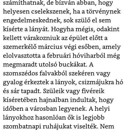
számíthatnak, de bízván abban, hogy
helyesen cselekszenek, ha a törvénynek
engedelmeskednek, sok szülő el sem
kísérte a lányát. Hogyha mégis, odakint
kellett várakozniuk az épület előtt a
szemerkélő március végi esőben, amely
elolvasztotta a februári hóviharból még
megmaradt utolsó buckákat. A
szomszédos falvakból szekéren vagy
gyalog érkeztek a lányok, csizmájukra hó
és sár tapadt. Szüleik vagy fivéreik
kíséretében hajnalban indultak, hogy
időben a városban legyenek. A helyi
lányokhoz hasonlóan ők is legjobb
szombatnapi ruhájukat viselték. Nem