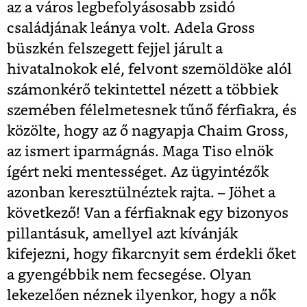
az a város legbefolyásosabb zsidó
családjának leánya volt. Adela Gross
büszkén felszegett fejjel járult a
hivatalnokok elé, felvont szemöldöke alól
számonkérő tekintettel nézett a többiek
szemében félelmetesnek tűnő férfiakra, és
közölte, hogy az ő nagyapja Chaim Gross,
az ismert iparmágnás. Maga Tiso elnök
ígért neki mentességet. Az ügyintézők
azonban keresztülnéztek rajta. – Jöhet a
következő! Van a férfiaknak egy bizonyos
pillantásuk, amellyel azt kívánják
kifejezni, hogy fikarcnyit sem érdekli őket
a gyengébbik nem fecsegése. Olyan
lekezelően néznek ilyenkor, hogy a nők