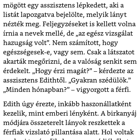
mögött egy asszisztens lépkedett, aki a
listát lapozgatva bejelölte, melyik lányt
nézték meg. Feljegyzéseket is kellett volna
írnia a nevek mellé, de „az egész vizsgálat
hazugság volt”. Nem számított, hogy
egészségesek-e, vagy sem. Csak a látszatot
akarták megőrizni, de a valóság senkit sem
érdekelt. „Hogy érzi magát?” – kérdezte az
asszisztens Edithtől. „Gyakran szédülök.”
„Minden hónapban?” – vigyorgott a férfi.
Edith úgy érezte, inkább haszonállatként
kezelik, mint emberi lényként. A birkanyáj
módjára összeterelt lányok reszkettek a
férfiak vizslató pillantása alatt. Hol voltak