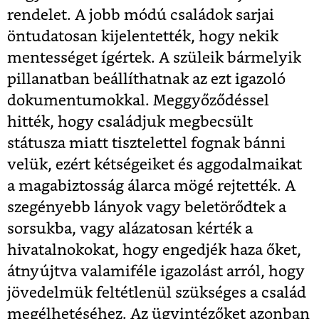
rendelet. A jobb módú családok sarjai
öntudatosan kijelentették, hogy nekik
mentességet ígértek. A szüleik bármelyik
pillanatban beállíthatnak az ezt igazoló
dokumentumokkal. Meggyőződéssel
hitték, hogy családjuk megbecsült
státusza miatt tisztelettel fognak bánni
velük, ezért kétségeiket és aggodalmaikat
a magabiztosság álarca mögé rejtették. A
szegényebb lányok vagy beletörődtek a
sorsukba, vagy alázatosan kérték a
hivatalnokokat, hogy engedjék haza őket,
átnyújtva valamiféle igazolást arról, hogy
jövedelmük feltétlenül szükséges a család
megélhetéséhez. Az ügyintézőket azonban