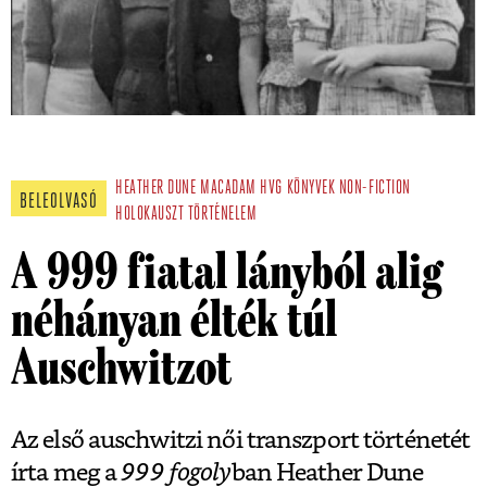
HEATHER DUNE MACADAM
HVG KÖNYVEK
NON-FICTION
BELEOLVASÓ
HOLOKAUSZT
TÖRTÉNELEM
A 999 fiatal lányból alig
néhányan élték túl
Auschwitzot
Az első auschwitzi női transzport történetét
írta meg a
999 fogoly
ban Heather Dune