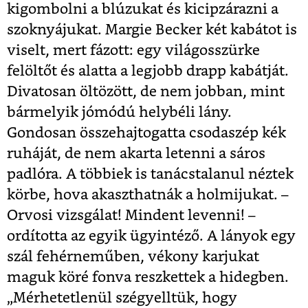
kigombolni a blúzukat és kicipzárazni a
szoknyájukat. Margie Becker két kabátot is
viselt, mert fázott: egy világosszürke
felöltőt és alatta a legjobb drapp kabátját.
Divatosan öltözött, de nem jobban, mint
bármelyik jómódú helybéli lány.
Gondosan összehajtogatta csodaszép kék
ruháját, de nem akarta letenni a sáros
padlóra. A többiek is tanácstalanul néztek
körbe, hova akaszthatnák a holmijukat. –
Orvosi vizsgálat! Mindent levenni! –
ordította az egyik ügyintéző. A lányok egy
szál fehérneműben, vékony karjukat
maguk köré fonva reszkettek a hidegben.
„Mérhetetlenül szégyelltük, hogy