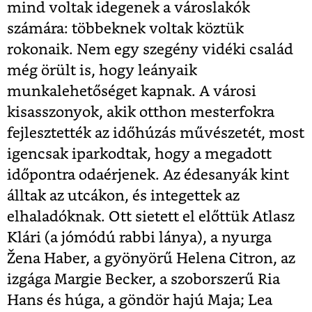
mind voltak idegenek a városlakók
számára: többeknek voltak köztük
rokonaik. Nem egy szegény vidéki család
még örült is, hogy leányaik
munkalehetőséget kapnak. A városi
kisasszonyok, akik otthon mesterfokra
fejlesztették az időhúzás művészetét, most
igencsak iparkodtak, hogy a megadott
időpontra odaérjenek. Az édesanyák kint
álltak az utcákon, és integettek az
elhaladóknak. Ott sietett el előttük Atlasz
Klári (a jómódú rabbi lánya), a nyurga
Žena Haber, a gyönyörű Helena Citron, az
izgága Margie Becker, a szoborszerű Ria
Hans és húga, a göndör hajú Maja; Lea