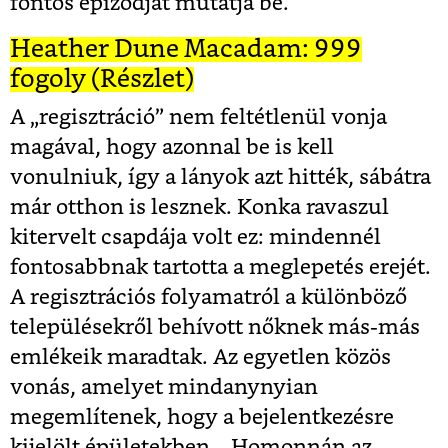
fontos epizódját mutatja be.
Heather Dune Macadam: 999
fogoly (Részlet)
A „regisztráció” nem feltétlenül vonja
magával, hogy azonnal be is kell
vonulniuk, így a lányok azt hitték, sábátra
már otthon is lesznek. Konka ravaszul
kitervelt csapdája volt ez: mindennél
fontosabbnak tartotta a meglepetés erejét.
A regisztrációs folyamatról a különböző
településekről behívott nőknek más-más
emlékeik maradtak. Az egyetlen közös
vonás, amelyet mindanynyian
megemlítenek, hogy a bejelentkezésre
kijelölt épületekben – Homonnán az