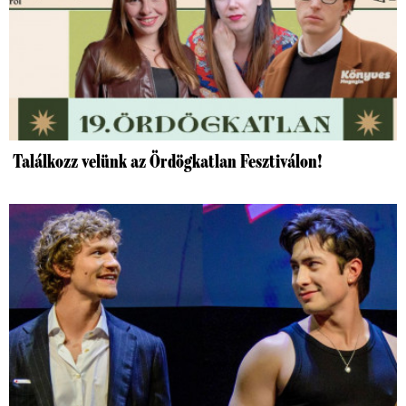
Találkozz velünk az Ördögkatlan Fesztiválon!