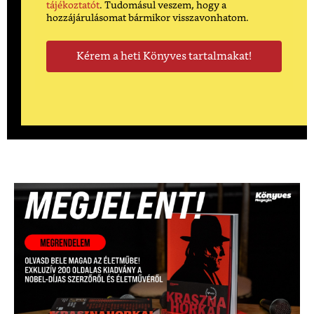
tájékoztatót
. Tudomásul veszem, hogy a
hozzájárulásomat bármikor visszavonhatom.