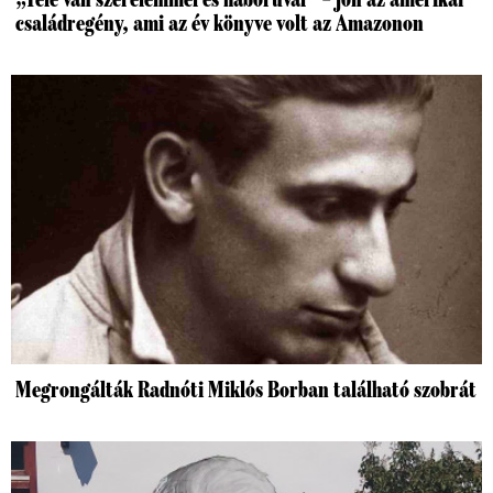
családregény, ami az év könyve volt az Amazonon
Megrongálták Radnóti Miklós Borban található szobrát