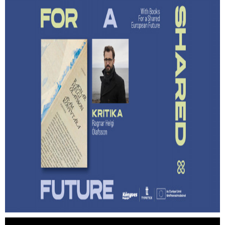
Lehet-e izgalmas egy
hagyatékfelszámolás? – Ragnar Helgi
Ólafsson: Apám könyvtára
Megmenthető-e a feledéstől mindaz, ami számunkra
értékes akkor, ha írunk róla?