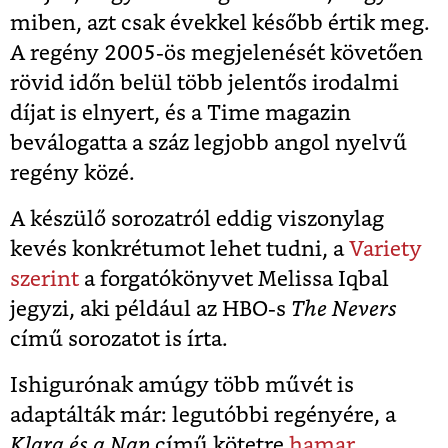
miben, azt csak évekkel később értik meg.
A regény 2005-ös megjelenését követően
rövid időn belül több jelentős irodalmi
díjat is elnyert, és a Time magazin
beválogatta a száz legjobb angol nyelvű
regény közé.
A készülő sorozatról eddig viszonylag
kevés konkrétumot lehet tudni, a
Variety
szerint
a forgatókönyvet Melissa Iqbal
jegyzi, aki például az HBO-s
The Nevers
című sorozatot is írta.
Ishigurónak amúgy több művét is
adaptálták már: legutóbbi regényére, a
Klara és a Nap
című kötetre
hamar