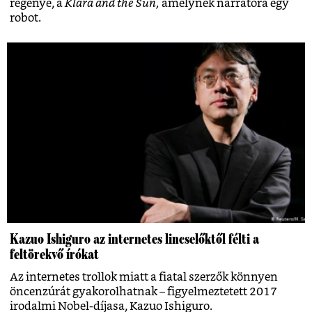
regénye, a
Klara and the Sun,
amelynek narrátora egy
robot.
Kazuo Ishiguro az internetes lincselőktől félti a
feltörekvő írókat
Az internetes trollok miatt a fiatal szerzők könnyen
öncenzúrát gyakorolhatnak – figyelmeztetett 2017
irodalmi Nobel-díjasa, Kazuo Ishiguro.