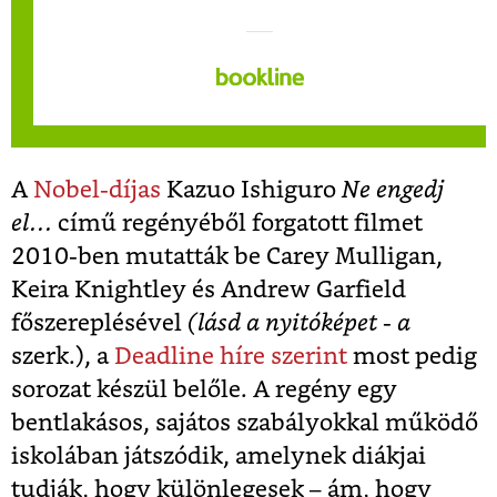
A
Nobel-díjas
Kazuo Ishiguro
Ne engedj
el…
című regényéből forgatott filmet
2010-ben mutatták be Carey Mulligan,
Keira Knightley és Andrew Garfield
főszereplésével
(lásd a nyitóképet - a
szerk.), a
Deadline híre szerint
most pedig
sorozat készül belőle. A regény egy
bentlakásos, sajátos szabályokkal működő
iskolában játszódik, amelynek diákjai
tudják, hogy különlegesek – ám, hogy