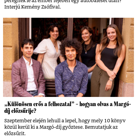
peregnek le az ember fejében egy autóbaleset után?
Interjú Kemény Zsófival.
„Különösen erős a felhozatal” – hogyan olvas a Margó-
díj előzsűrije?
Szeptember elején lehull a lepel, hogy mely 10 könyv
közül kerül ki a Margó-díj győztese. Bemutatjuk az
előzsűrit.