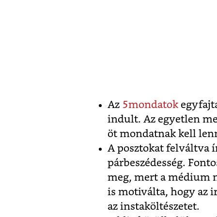
Az
5mondatok
egyfajt
indult. Az egyetlen m
öt mondatnak kell len
A posztokat felváltva í
párbeszédesség. Fonto
meg, mert a médium m
is motiválta, hogy az
az instaköltészetet.