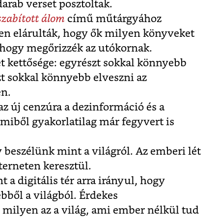
arab verset posztoltak.
zabított álom
című műtárgyához
n elárulták, hogy ők milyen könyveket
hogy megőrizzék az utókornak.
et kettősége: egyrészt sokkal könnyebb
t sokkal könnyebb elveszni az
n.
z új cenzúra a dezinformáció és a
 amiből gyakorlatilag már fegyvert is
 beszélünk mint a világról. Az emberi lét
nterneten keresztül.
 a digitális tér arra irányul, hogy
bből a világból. Érdekes
 milyen az a világ, ami ember nélkül tud