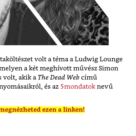
nstaköltészet volt a téma a Ludwig Lounge
 amelyen a két meghívott művész Simon
 volt, akik a
The Dead Web
című
nyomásaikról, és az
5mondatok
nevű
t megnézheted ezen a linken!