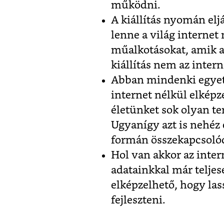
működni.
A kiállítás nyomán elj
lenne a világ internet
műalkotásokat, amik a 
kiállítás nem az inter
Abban mindenki egyeté
internet nélkül elképz
életünket sok olyan t
Ugyanígy azt is nehéz
formán összekapcsolód
Hol van akkor az inter
adatainkkal már telje
elképzelhető, hogy la
fejleszteni.