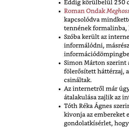
Eddig körülbelül 250 d
Roman Ondak
Meghoss
kapcsolódva mindkette
tennének formalinba, 
Szóba került az intern
informálódni, másrész
információdömpingbe
Simon Márton szerint a
fölerősített háttérzaj,
csináltak.
Az internetről már úgy
átalakulása zajlik az i
Tóth Réka Ágnes szerint
kivonja az embereket e
gondolatkísérlet, hogy