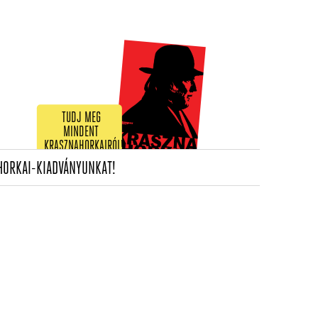
TUDJ MEG
MINDENT
KRASZNAHORKAIRÓL!
(CURRENT)
HORKAI-KIADVÁNYUNKAT!