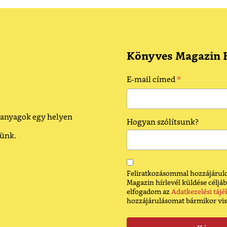
Könyves Magazin H
*
E-mail címed
 anyagok egy helyen
Hogyan szólítsunk?
dünk.
Feliratkozásommal hozzájárulo
Magazin hírlevél küldése céljáb
elfogadom az
Adatkezelési tájé
hozzájárulásomat bármikor vi