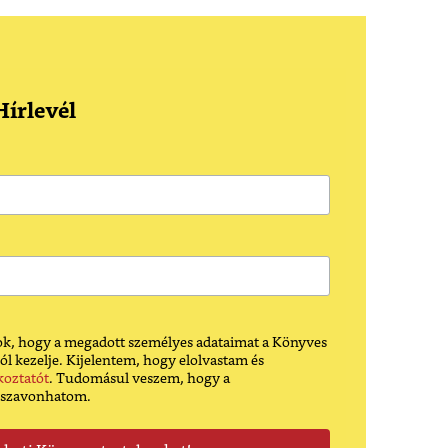
írlevél
k, hogy a megadott személyes adataimat a Könyves
ól kezelje. Kijelentem, hogy elolvastam és
koztatót
. Tudomásul veszem, hogy a
sszavonhatom.