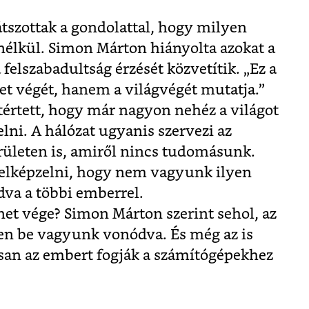
átszottak a gondolattal, hogy milyen
 nélkül. Simon Márton hiányolta azokat a
felszabadultság érzését közvetítik. „Ez a
net végét, hanem a világvégét mutatja.”
rtett, hogy már nagyon nehéz a világot
elni. A hálózat ugyanis szervezi az
erületen is, amiről nincs tudomásunk.
 elképzelni, hogy nem vagyunk ilyen
va a többi emberrel.
net vége? Simon Márton szerint sehol, az
sen be vagyunk vonódva. És még az is
ssan az embert fogják a számítógépekhez