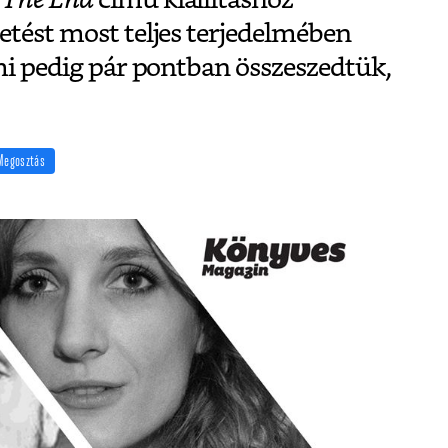
etést most teljes terjedelmében
 mi pedig pár pontban összeszedtük,
Megosztás