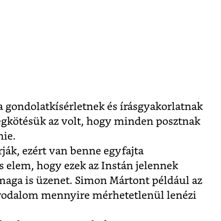
a gondolatkísérletnek és írásgyakorlatnak
egkötésük az volt, hogy minden posztnak
nie.
rják, ezért van benne egyfajta
s elem, hogy ezek az Instán jelennek
aga is üzenet. Simon Mártont például az
 irodalom mennyire mérhetetlenül lenézi