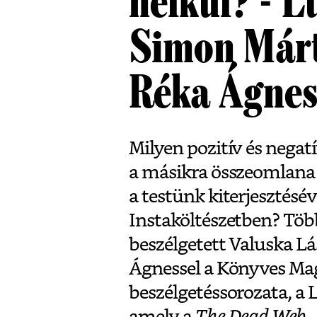
nélkül? - 
Simon Márt
Réka Ágnes
Milyen pozitív és negat
a másikra összeomlana 
a testünk kiterjesztésé
Instaköltészetben? Több
beszélgetett Valuska L
Ágnessel a Könyves Ma
beszélgetéssorozata, a
amely a
The Dead Web -