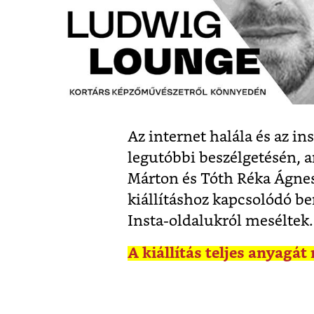
Az internet halála és az i
legutóbbi beszélgetésén,
Márton és Tóth Réka Ágnes
kiállításhoz kapcsolódó be
Insta-oldalukról meséltek.
A kiállítás teljes anyagá