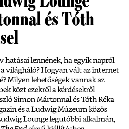
Ludwig Lounge
onnal és Tóth
sel
ív hatásai lennének, ha egyik napról
a világháló? Hogyan vált az internet
vé? Milyen lehetőségek vannak az
ek közt ezekről a kérdésekről
ászló Simon Mártonnal és Tóth Réka
gazin és a Ludwig Múzeum közös
 Ludwig Lounge legutóbbi alkalmán,
 The End
című kiállításhoz