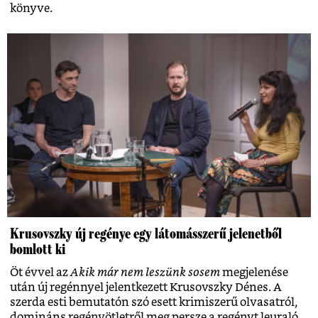
könyve.
Krusovszky új regénye egy látomásszerű jelenetből
bomlott ki
Öt évvel az
Akik már nem leszünk sosem
megjelenése
után új regénnyel jelentkezett Krusovszky Dénes. A
szerda esti bemutatón szó esett krimiszerű olvasatról,
domináns regényötletről meg persze a regényt leuraló