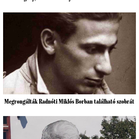
Megrongálták Radnóti Miklós Borban található szobrát