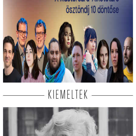
Kiválasztották a 2026-os Mastercard -
Alkotótárs ösztöndíj 10 döntősét!
Közülük kerül ki a két győztes.
KIEMELTEK