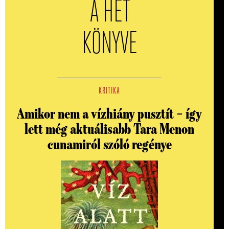
A HÉT
KÖNYVE
KRITIKA
Amikor nem a vízhiány pusztít – így
lett még aktuálisabb Tara Menon
cunamiról szóló regénye